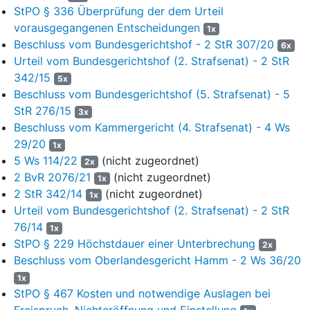
13
StPO § 336 Überprüfung der dem Urteil
Schöffe 2: F. V., Lehrerin
vorausgegangenen Entscheidungen
1x
Ergänzungsschöffe/n: S. U., Rentnerin
14
Beschluss vom Bundesgerichtshof - 2 StR 307/20
6x
Urteil vom Bundesgerichtshof (2. Strafsenat) - 2 StR
Ergänzungsschöffe/n: Z. W., Projektleiter
“
15
342/15
5x
Mit bei dem Landgericht am selben Tag eingegangenem
16
Beschluss vom Bundesgerichtshof (5. Strafsenat) - 5
Schriftsatz vom 19.07.2024 hat die Verteidigung eine
StR 276/15
3x
vorschriftswidrige Besetzung des Gerichts gerügt.
Beschluss vom Kammergericht (4. Strafsenat) - 4 Ws
17
Darin beanstandet sie zum einen eine fehlerhafte Zuweisung
29/20
1x
der Sache an die 20. große Strafkammer als Spruchkörper.
5 Ws 114/22
(nicht zugeordnet)
2x
Insoweit führt sie aus, dass Fehler bei der Aufstellung und
2 BvR 2076/21
(nicht zugeordnet)
1x
Abänderung der Geschäftsverteilungspläne des Landgerichts
2 StR 342/14
(nicht zugeordnet)
1x
für die Jahre 2023 und 2024 beziehungsweise ein Verstoß
Urteil vom Bundesgerichtshof (2. Strafsenat) - 2 StR
gegen das Konzentrationsgebot in Schwurgerichtssachen (
§
76/14
1x
74 Abs. 2 S. 1 GVG
) in Betracht kämen, dies jedoch derzeit
StPO § 229 Höchstdauer einer Unterbrechung
2x
nicht abschließend beurteilt werden könne, da der Verteidigung
Beschluss vom Oberlandesgericht Hamm - 2 Ws 36/20
Einsicht in von ihr begehrte Unterlagen – namentlich sämtliche
1x
unterjährigen Änderungsbeschlüsse betreffend die
StPO § 467 Kosten und notwendige Auslagen bei
Geschäftsverteilungspläne für die Jahre 2023 und 2024 –
Freispruch, Nichteröffnung und Einstellung
verweigert worden sei. Überdies rügt die Verteidigung Fehler