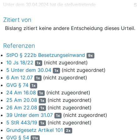
5
Unter dem 30.04.2024 hat die stellvertretende
Kammervorsitzende insgesamt 26 Hauptverhandlungstage im
Zitiert von
Zeitraum vom 13.08.2024 bis zum 20.12.2024 bestimmt und
die Hinzuziehung zweier Ergänzungsschöffen verfügt.
Bislang zitiert keine andere Entscheidung dieses Urteil.
6
Am 12.07.2024 ist der Verteidigerin des Angeklagten eine
Besetzungsmitteilung der Kammervorsitzenden zugegangen,
Referenzen
wonach das Gericht in der Hauptverhandlung wie folgt besetzt
StPO § 222b Besetzungseinwand
9x
ist:
10 Js 18/22
(nicht zugeordnet)
1x
7
„
Vorsitzende Richterin am Landgericht P.
5 Unter dem 30.04
(nicht zugeordnet)
1x
6 Am 12.07
(nicht zugeordnet)
1x
als Vorsitzende
8
GVG § 74
1x
24 Am 16.08
(nicht zugeordnet)
Richterin am Landgericht Dr. N.
1x
9
25 Am 20.08
(nicht zugeordnet)
1x
Richterin am Landgericht E.
10
26 Am 22.08
(nicht zugeordnet)
1x
39 Unter dem 31.07
(nicht zugeordnet)
als beisitzende Richterinnen
1x
11
5 StR 443/19
(nicht zugeordnet)
1x
Schöffe 1: T. I. R. C., Angestellter öffentlicher Dienst,
Grundgesetz Artikel 101
2x
12
IT
GVG § 54
11x