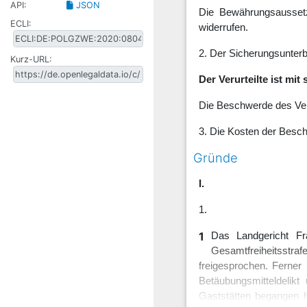
API:
JSON
Die Bewährungsaussetz
ECLI:
widerrufen.
2. Der Sicherungsunter
Kurz-URL:
Der Verurteilte ist mi
Die Beschwerde des Veru
3. Die Kosten der Besch
Gründe
I.
1.
1
Das Landgericht Fr
Gesamtfreiheitsstra
freigesprochen. Ferner
Betäubungsmitteldelik
Gaststätten begangen h