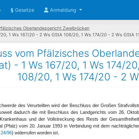
e
§
Gesetze
Anmeldung
Pfälzisches Oberlandesgericht Zweibrücken
/20, 1 Ws 167/20 - 2 Ws GStA 108/20, 1 Ws 174/20 - 2 Ws GStA 1
ss vom Pfälzisches Oberlande
at) - 1 Ws 167/20, 1 Ws 174/2
108/20, 1 Ws 174/20 - 2 W
eschwerde des Verurteilten wird der Beschluss der Großen Strafvol
soweit dadurch die mit Beschluss des Landgerichts vom 26. Okto
 Krankenhaus und der Vollstreckung des Rests der Gesamtfreiheit
al (Pfalz) vom 20. Januar 1993 in Verbindung mit dem nachträglich
 24/96
) widerrufen worden ist.