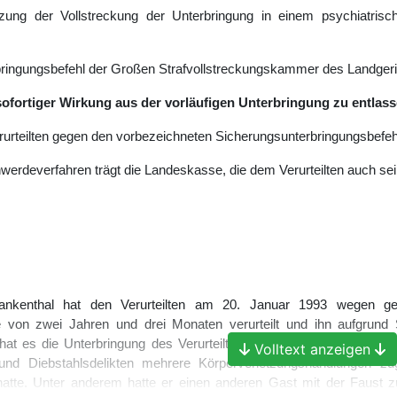
ung der Vollstreckung der Unterbringung in einem psychiatrische
bringungsbefehl der Großen Strafvollstreckungskammer des Landgeri
t sofortiger Wirkung aus der vorläufigen Unterbringung zu entlass
rteilten gegen den vorbezeichneten Sicherungsunterbringungsbefehl 
werdeverfahren trägt die Landeskasse, die dem Verurteilten auch se
ankenthal hat den Verurteilten am 20. Januar 1993 wegen ge
fe von zwei Jahren und drei Monaten verurteilt und ihn aufgrund 
 hat es die Unterbringung des Verurteilten in einem psychiatrisch
Volltext anzeigen
t und Diebstahlsdelikten mehrere Körperverletzungshandlungen zu
atte. Unter anderem hatte er einen anderen Gast mit der Faust 