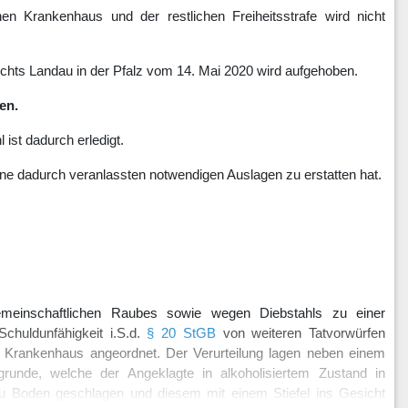
n Krankenhaus und der restlichen Freiheitsstrafe wird nicht
chts Landau in der Pfalz vom 14. Mai 2020 wird aufgehoben.
en.
ist dadurch erledigt.
ine dadurch veranlassten notwendigen Auslagen zu erstatten hat.
meinschaftlichen Raubes sowie wegen Diebstahls zu einer
Schuldunfähigkeit i.S.d.
§ 20 StGB
von weiteren Tatvorwürfen
en Krankenhaus angeordnet. Der Verurteilung lagen neben einem
grunde, welche der Angeklagte in alkoholisiertem Zustand in
zu Boden geschlagen und diesem mit einem Stiefel ins Gesicht