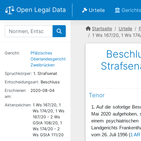
Open Legal Data
Urteile
Gericht
Startseite
Urteile
1 Ws 167/20, 1 Ws 174
Beschlu
Gericht:
Pfälzisches
Oberlandesgericht
Strafsen
Zweibrücken
Spruchkörper:
1. Strafsenat
Entscheidungsart:
Beschluss
Erschienen
2020-08-04
Tenor
am:
Aktenzeichen:
1 Ws 167/20, 1
1. Auf die sofortige B
Ws 174/20, 1 Ws
Mai 2020 aufgehoben, 
167/20 - 2 Ws
einem psychiatrischen
GStA 108/20, 1
Landgerichts Frankenth
Ws 174/20 - 2
vom 26. Juli 1996 (
1 AR
Ws GStA 111/20