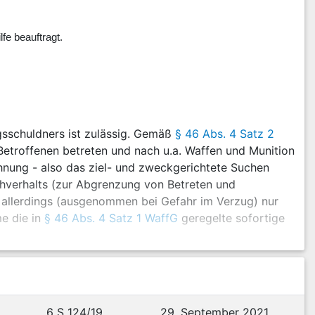
fe beauftragt.
sschuldners ist zulässig. Gemäß
§ 46 Abs. 4 Satz 2
etroffenen betreten und nach u.a. Waffen und Munition
hnung - also das ziel- und zweckgerichtete Suchen
chverhalts (zur Abgrenzung von Betreten und
- allerdings (ausgenommen bei Gefahr im Verzug) nur
e die in
§ 46 Abs. 4 Satz 1 WaffG
geregelte sofortige
ie Vorschriften des Polizeirechts und des
hlagnahme (
§ 33 PolG
) ist die Sicherstellung nach
§ 46
n Verwaltungsakt dar, mit dem der Waffenbesitzer
Waffenbesitzverbots die Waffe herauszugeben bzw. ihre
6 S 124/19
29. September 2021