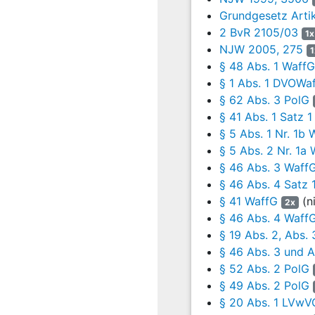
Vollstreckungssch
Grundgesetz Artik
ist. Danach besitz
2 BvR 2105/03
1x
einer Freiheitsstr
NJW 2005, 275
1
10 Jahre noch nic
§ 48 Abs. 1 WaffG
a.a.O., § 5 Rdnr. 
§ 1 Abs. 1 DVOWa
Handeltreibens mi
§ 62 Abs. 3 PolG
6.10.1998, zu eine
§ 41 Abs. 1 Satz 1
5 Abs. 2 Nr. 1a W
§ 5 Abs. 1 Nr. 1b
Tateinheit mit Nö
§ 5 Abs. 2 Nr. 1a
seit 14.12.2007) 
§ 46 Abs. 3 Waff
Ausnahme von der 
§ 46 Abs. 4 Satz 
verstrichen.
§ 41 WaffG
(n
2x
§ 46 Abs. 4 Waff
6
Rechtliche Bedenk
§ 19 Abs. 2, Abs.
fehlerhaft ausgeü
§ 46 Abs. 3 und 
vollziehbar angeor
§ 52 Abs. 2 PolG
Dass sich die Voll
§ 49 Abs. 2 PolG
Sicherstellung na
§ 20 Abs. 1 LVwV
können alle Waffe