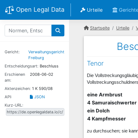
Open Legal Data
Urteile
Gericht
Startseite
Urteile
V
Besc
Gericht:
Verwaltungsgericht
Freiburg
Tenor
Entscheidungsart:
Beschluss
Erschienen
2008-06-02
Die Vollstreckungsgläubig
am:
Vollstreckungsschuldners
Aktenzeichen:
1 K 590/08
eine Armbrust
API:
JSON
4 Samuraischwerter
Kurz-URL:
ein Dolch
4 Kampfmesser
zu durchsuchen; sie kann