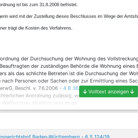
nung ist bis zum 31.8.2008 befristet.
erin wird mit der Zustellung dieses Beschlusses im Wege der Amtshil
ner trägt die Kosten des Verfahrens.
nordnung der Durchsuchung der Wohnung des Vollstreckung
Beauftragten der zuständigen Behörde die Wohnung eines B
rs als das schlichte Betreten ist die Durchsuchung der Wo
e nach Personen oder Sachen oder zur Ermittlung eines Sa
rwG, Beschl. v. 7.6.2006 -
4 B 36/06
-
NJW 2006, 2504
) 
Volltext anzeigen
ichterlichen Anordnung zulässig, wobei Zweck der Maßnahm
n Waffen bzw. Munition sein muss.
rechtlichen Vorschriften nichts vorgeben, sind ergänzend d
svollstreckungsrechts anzuwenden. Vergleichbar der Besc
rechtliche Standard- bzw. Einzelmaßnahme und stellt eine
, zwecks vorübergehender Absicherung eines bestehenden 
gsgerichtshof Baden-Württemberg - 6 S 124/19