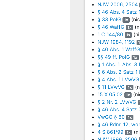
4
Die Verfügung vom
NJW 2006, 2504
vollziehbar i.S.v.
§
§ 46 Abs. 4 Satz 
Abs. 2 Satz 1 Nr.
§ 33 PolG
(nic
1x
auch Steindorf, a.
§ 46 WaffG
(n
1x
Waffenrecht Band 
1 C 144/80
(ni
1x
Durchsuchungsan
NJW 1984, 1192
Vollziehbarkeit d
§ 40 Abs. 1 WaffG
grundsätzlich kei
§§ 49 ff. PolG
1x
Wohnungsdurchsuch
§ 1 Abs. 1, Abs. 
Ruder/Schmitt, Po
§ 6 Abs. 2 Satz 
die Rechtswidrigk
§ 4 Abs. 1 LVwVG
Satz 2 WaffG
ist 
§ 11 LVwVG
(n
1x
Schutz des regelm
15 X 05.02
(ni
1x
275
; VG Ansbach, 
§ 2 Nr. 2 LVwVG
5
Im vorigen Sinne 
§ 46 Abs. 4 Satz
Vollstreckungsglä
VwGO § 80
1x
sowie § 13 Abs. 1
§ 46 Rdnr. 12, wo
zutreffend auf
4 S 861/99
(ni
§ 4
1x
Waffen untersagen
NJW 1999, 3506