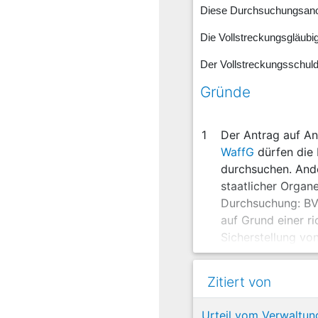
Diese Durchsuchungsanord
Die Vollstreckungsgläubig
Der Vollstreckungsschuld
Gründe
1
Der Antrag auf A
WaffG
dürfen die 
durchsuchen. Ande
staatlicher Organ
Durchsuchung: BVe
auf Grund einer r
Sicherstellung vo
2
Soweit die bundes
Landesverwaltung
Zitiert von
WaffG
eine waffen
verpflichtet wird
Urteil vom Verwaltun