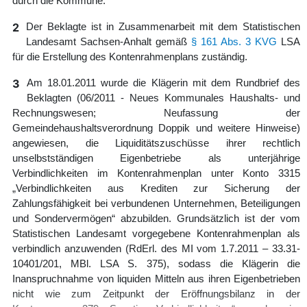
durch die Kommune.
2
Der Beklagte ist in Zusammenarbeit mit dem Statistischen
Landesamt Sachsen-Anhalt gemäß
§ 161 Abs. 3 KVG
LSA
für die Erstellung des Kontenrahmenplans zuständig.
3
Am 18.01.2011 wurde die Klägerin mit dem Rundbrief des
Beklagten (06/2011 - Neues Kommunales Haushalts- und
Rechnungswesen; Neufassung der
Gemeindehaushaltsverordnung Doppik und weitere Hinweise)
angewiesen, die Liquiditätszuschüsse ihrer rechtlich
unselbstständigen Eigenbetriebe als unterjährige
Verbindlichkeiten im Kontenrahmenplan unter Konto 3315
„Verbindlichkeiten aus Krediten zur Sicherung der
Zahlungsfähigkeit bei verbundenen Unternehmen, Beteiligungen
und Sondervermögen“ abzubilden. Grundsätzlich ist der vom
Statistischen Landesamt vorgegebene Kontenrahmenplan als
verbindlich anzuwenden (RdErl. des MI vom 1.7.2011 – 33.31-
10401/201, MBl. LSA S. 375), sodass die Klägerin die
Inanspruchnahme von liquiden Mitteln aus ihren Eigenbetrieben
nicht wie zum Zeitpunkt der Eröffnungsbilanz in der