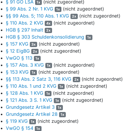
§ 91 GO LSA
(nicht zugeordnet)
1x
5
Die Ausnahmegenehmigung wurde mit dem nunmehr
§ 99 Abs. 2 Nr. 1 KVG
(nicht zugeordnet)
1x
streitgegenständlichen Bescheid vom 11.08.2014 versagt.
§§ 99 Abs. 5; 110 Abs. 1 KVG
(nicht zugeordnet)
2x
Zur Begründung führt der Beklagte im Wesentlichen aus:
§ 110 Abs. 2 KVG
(nicht zugeordnet)
4x
HGB § 297 Inhalt
2x
6
Nach der Änderung des Kommunalverfassungsgesetzes
HGB § 303 Schuldenkonsolidierung
1x
solle der Begriff „Liquiditätskredite“ i.S.v.
§ 110 KVG
LSA
§ 157 KVG
(nicht zugeordnet)
3x
identisch mit dem alten Begriff „Kredite zur Sicherung der
§ 12 EigBG
(nicht zugeordnet)
Zahlungsfähigkeit“ bzw. „Kassenkredit“ im Sinne von
§ 102 GO
2x
VwGO § 113
LSA
sein, sodass eine Ausweisung im Konto 3315 zu erfolgen
1x
habe. Dazu gehörten auch die liquiden Mittel der Eigenbetriebe,
§ 157 Abs. 3 KVG
(nicht zugeordnet)
1x
wenn diese von der Kommune in Anspruch genommen werden.
§ 153 KVG
(nicht zugeordnet)
1x
§§ 113 Abs. 2 Satz 3, 116 KVG
(nicht zugeordnet)
2x
7
Gemäß
§ 121 Abs. 3 KVG
LSA gehöre das Vermögen der
§ 110 Abs. 1 und 2 KVG
(nicht zugeordnet)
1x
Eigenbetriebe zum Sondervermögen der Kommune.
§ 128 Abs. 1 KVG
(nicht zugeordnet)
1x
Sondervermögen seien Vermögensteile der Gemeinde, die
§ 121 Abs. 3 S. 1 KVG
(nicht zugeordnet)
1x
getrennt vom freien Gemeindevermögen zu bewirtschaften und
Grundgesetz Artikel 3
nachzuweisen seien. Die Eigenbetriebe seien zwar rechtlich
1x
Grundgesetz Artikel 28
unselbstständig, aber finanzwirtschaftlich und organisatorisch
1x
selbstständig. Für diese Sondervermögen könnten gemäß
§ 123
§ 119 KVG
(nicht zugeordnet)
1x
KVG
LSA Sonderkassen eingerichtet werden. Eine Verwendung
VwGO § 154
1x