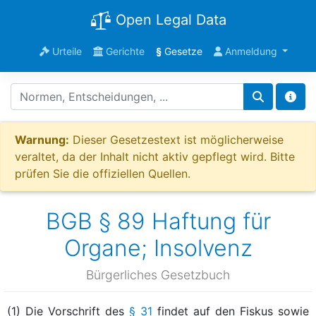
Open Legal Data
Urteile
Gerichte
§
Gesetze
Anmeldung
Warnung:
Dieser Gesetzestext ist möglicherweise
veraltet, da der Inhalt nicht aktiv gepflegt wird. Bitte
prüfen Sie die offiziellen Quellen.
BGB § 89 Haftung für
Organe; Insolvenz
Bürgerliches Gesetzbuch
(1) Die Vorschrift des
§ 31
findet auf den Fiskus sowie