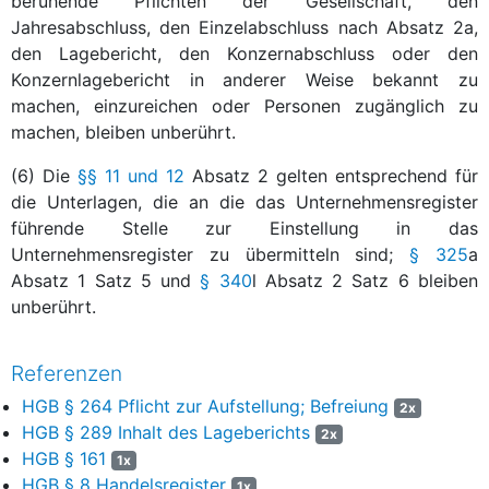
beruhende Pflichten der Gesellschaft, den
Jahresabschluss, den Einzelabschluss nach Absatz 2a,
den Lagebericht, den Konzernabschluss oder den
Konzernlagebericht in anderer Weise bekannt zu
machen, einzureichen oder Personen zugänglich zu
machen, bleiben unberührt.
(6) Die
§§ 11 und 12
Absatz 2 gelten entsprechend für
die Unterlagen, die an die das Unternehmensregister
führende Stelle zur Einstellung in das
Unternehmensregister zu übermitteln sind;
§ 325
a
Absatz 1 Satz 5 und
§ 340
l Absatz 2 Satz 6 bleiben
unberührt.
Referenzen
HGB § 264 Pflicht zur Aufstellung; Befreiung
2x
HGB § 289 Inhalt des Lageberichts
2x
HGB § 161
1x
HGB § 8 Handelsregister
1x