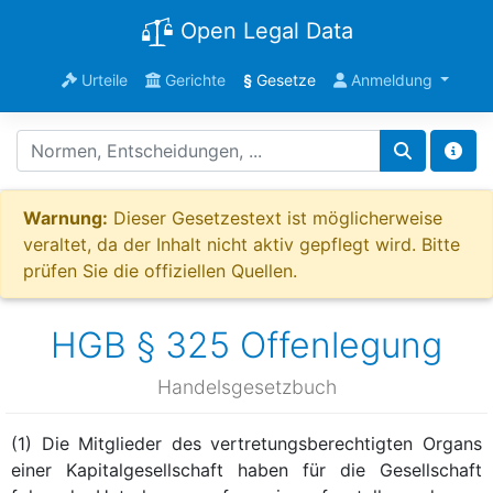
Open Legal Data
Urteile
Gerichte
§
Gesetze
Anmeldung
Warnung:
Dieser Gesetzestext ist möglicherweise
veraltet, da der Inhalt nicht aktiv gepflegt wird. Bitte
prüfen Sie die offiziellen Quellen.
HGB § 325 Offenlegung
Handelsgesetzbuch
(1) Die Mitglieder des vertretungsberechtigten Organs
einer Kapitalgesellschaft haben für die Gesellschaft