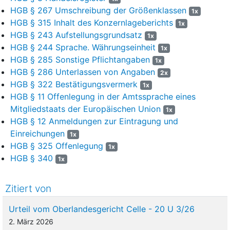
HGB § 267 Umschreibung der Größenklassen
1x
HGB § 315 Inhalt des Konzernlageberichts
1x
HGB § 243 Aufstellungsgrundsatz
1x
HGB § 244 Sprache. Währungseinheit
1x
HGB § 285 Sonstige Pflichtangaben
1x
HGB § 286 Unterlassen von Angaben
2x
HGB § 322 Bestätigungsvermerk
1x
HGB § 11 Offenlegung in der Amtssprache eines
Mitgliedstaats der Europäischen Union
1x
HGB § 12 Anmeldungen zur Eintragung und
Einreichungen
1x
HGB § 325 Offenlegung
1x
HGB § 340
1x
Zitiert von
Urteil vom Oberlandesgericht Celle - 20 U 3/26
2. März 2026