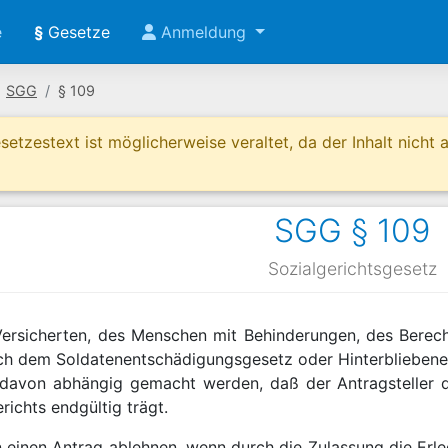
e
§
Gesetze
Anmeldung
SGG
§ 109
etzestext ist möglicherweise veraltet, da der Inhalt nicht ak
SGG § 109
Sozialgerichtsgesetz
Versicherten, des Menschen mit Behinderungen, des Berec
ch dem Soldatenentschädigungsgesetz oder Hinterbliebene
avon abhängig gemacht werden, daß der Antragsteller di
ichts endgültig trägt.
n einen Antrag ablehnen, wenn durch die Zulassung die Erl