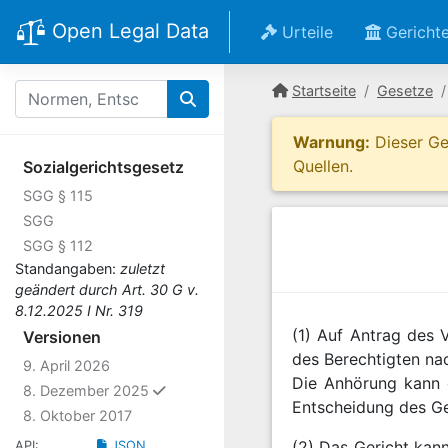
Open Legal Data
Urteile
Gericht
Startseite
Gesetze
Warnung:
Dieser Ges
Quellen.
Sozialgerichtsgesetz
SGG § 115
SGG
SGG § 112
Standangaben:
zuletzt
geändert durch Art. 30 G v.
8.12.2025 I Nr. 319
(1) Auf Antrag des 
Versionen
des Berechtigten na
9. April 2026
Die Anhörung kann d
ausgewählt
8. Dezember 2025
Entscheidung des Ger
8. Oktober 2017
(2) Das Gericht kan
API:
JSON