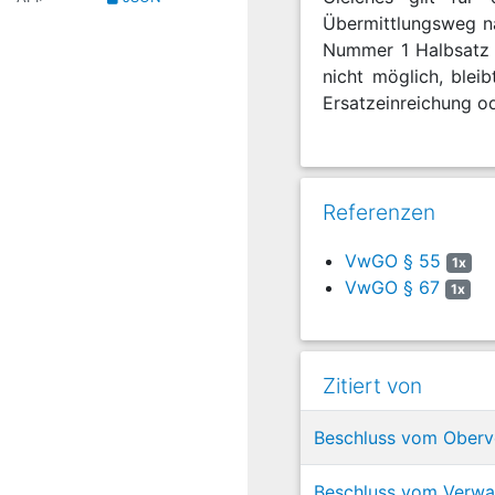
Übermittlungsweg 
Nummer 1 Halbsatz 
nicht möglich, blei
Ersatzeinreichung o
Referenzen
VwGO § 55
1x
VwGO § 67
1x
Zitiert von
Beschluss vom Oberve
Beschluss vom Verwal