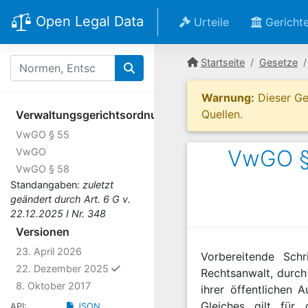
Open Legal Data
Urteile
Gericht
Startseite
Gesetze
Warnung:
Dieser Ges
Quellen.
Verwaltungsgerichtsordnung
VwGO § 55
VwGO § 
VwGO
VwGO § 58
Standangaben:
zuletzt
geändert durch Art. 6 G v.
22.12.2025 I Nr. 348
Versionen
23. April 2026
Vorbereitende Schr
ausgewählt
22. Dezember 2025
Rechtsanwalt, durch 
8. Oktober 2017
ihrer öffentlichen 
Gleiches gilt für
API:
JSON