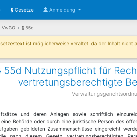
e
§
Gesetze
Anmeldung
VwGO
§ 55d
etzestext ist möglicherweise veraltet, da der Inhalt nicht ak
55d Nutzungspflicht für Rec
vertretungsberechtigte Be
Verwaltungsgerichtsordn
iftsätze und deren Anlagen sowie schriftlich einzure
eine Behörde oder durch eine juristische Person des öffent
Aufgaben gebildeten Zusammenschlüsse eingereicht werde
 die nach diesem Gesetz vertretungsberechtigten Per