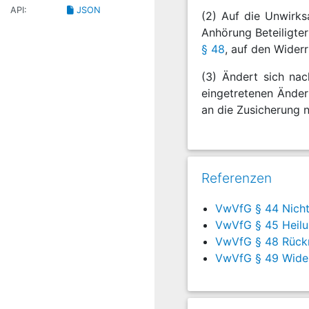
API:
JSON
(2) Auf die Unwirks
Anhörung Beteiligte
§ 48
, auf den Wider
(3) Ändert sich nac
eingetretenen Änder
an die Zusicherung 
Referenzen
VwVfG § 44 Nicht
VwVfG § 45 Heilu
VwVfG § 48 Rückn
VwVfG § 49 Wider