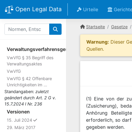
Open Legal Data
Urteile
Gericht
Startseite
Gesetze
Warnung:
Dieser Ges
Quellen.
Verwaltungsverfahrensgesetz
VwVfG § 35 Begriff des
Verwaltungsaktes
VwVfG
VwVfG § 42 Offenbare
Unrichtigkeiten im ...
Standangaben:
zuletzt
geändert durch Art. 2 G v.
(1) Eine von der zu
15.7.2024 I Nr. 236
(Zusicherung), beda
Versionen
Anhörung Beteiligt
erforderlich, so da
ausgewählt
15. Juli 2024
gegeben werden.
29. März 2017