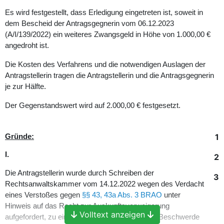
Es wird festgestellt, dass Erledigung eingetreten ist, soweit in
dem Bescheid der Antragsgegnerin vom 06.12.2023
(A/I/139/2022) ein weiteres Zwangsgeld in Höhe von 1.000,00 €
angedroht ist.
Die Kosten des Verfahrens und die notwendigen Auslagen der
Antragstellerin tragen die Antragstellerin und die Antragsgegnerin
je zur Hälfte.
Der Gegenstandswert wird auf 2.000,00 € festgesetzt.
1
Gründe:
I.
2
Die Antragstellerin wurde durch Schreiben der
3
Rechtsanwaltskammer vom 14.12.2022 wegen des Verdacht
eines Verstoßes gegen
§§ 43, 43a Abs. 3 BRAO
unter
Hinweis auf das Recht zur Auskunftsverweigerung
Volltext anzeigen
aufgefordert, zu einer in Ablichtung beigefügten Beschwerde