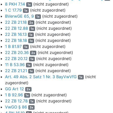
(
§ 124 Abs. 2 Nr. 5 VwGO
) geltend.
8 PKH 7.14
(nicht zugeordnet)
1x
1 C 17.79
(nicht zugeordnet)
1x
Die Beklagte ist dem Zulassungsantrag entgegengetreten.
BVerwGE 65, 9
(nicht zugeordnet)
1x
22 ZB 21.18
(nicht zugeordnet)
Wegen der weiteren Einzelheiten wird auf die Gerichts- und die
2x
Behördenakten Bezug genommen.
22 ZB 12.88
(nicht zugeordnet)
1x
22 ZB 16.13
(nicht zugeordnet)
1x
II.
22 ZB 18.18
(nicht zugeordnet)
1x
1 B 81.97
(nicht zugeordnet)
Der Antrag auf Zulassung der Berufung bleibt ohne Erfolg. Aus
1x
22 ZB 20.36
(nicht zugeordnet)
dem der rechtlichen Überprüfung durch den Senat allein
2x
unterliegenden Vorbringen in der Antragsbegründung (
§ 124a Abs.
22 ZB 20.12
(nicht zugeordnet)
1x
4 Satz 4, Abs. 5 Satz 2 VwGO
) ergeben sich weder ernstliche
11 B 53.96
(nicht zugeordnet)
1x
Zweifel an der Richtigkeit des Urteils i.S.d.
§ 124 Abs. 2 Nr. 1
22 ZB 21.21
(nicht zugeordnet)
1x
VwGO
(1.), noch ist ein Verfahrensmangel i.S.d.
§ 124 Abs. 2 Nr.
Art. 49 Abs. 2 Satz 1 Nr. 3 BayVwVfG
(nicht
1x
5 VwGO
dargelegt (2.).
zugeordnet)
GG Art 12
2x
1. Ernstliche Zweifel an der Richtigkeit des Urteils bestehen,
1 B 92.96
(nicht zugeordnet)
wenn nach dem Vortrag des Rechtsmittelführers gegen die
1x
22 ZB 12.78
(nicht zugeordnet)
Richtigkeit des Urteils gewichtige Gesichtspunkte sprechen.
1x
Davon ist immer dann auszugehen, wenn ein einzelner tragender
VwGO § 86
3x
Rechtssatz oder eine erhebliche Tatsachenfeststellung mit
4 BN 16.19
(nicht zugeordnet)