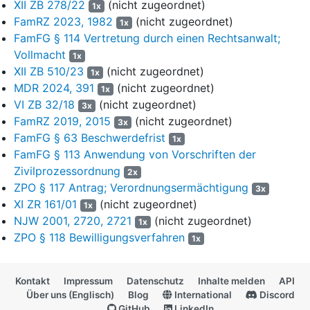
Sache an das Beschwerdegericht.
XII ZB 278/22
(nicht zugeordnet)
1x
FamRZ 2023, 1982
(nicht zugeordnet)
1x
4
1. Die Rechtsbeschwerde ist nach
§ 117 Abs. 1 Satz 4
FamFG § 114 Vertretung durch einen Rechtsanwalt;
FamFG
iVm §§ 574 Abs. 1 Nr. 1, 522 Abs. 1 Satz 4 ZPO
Vollmacht
1x
statthaft und auch im Übrigen gemäß
§ 574 Abs. 2 ZPO
XII ZB 510/23
(nicht zugeordnet)
1x
zulässig. Die Sicherung einer einheitlichen Rechtsprechung
MDR 2024, 391
(nicht zugeordnet)
erfordert eine Entscheidung des Rechtsbeschwerdegerichts.
1x
VI ZB 32/18
(nicht zugeordnet)
Das Beschwerdegericht hat durch seinen Beschluss das
3x
Verfahrensgrundrecht des Antragstellers auf Gewährung
FamRZ 2019, 2015
(nicht zugeordnet)
3x
wirkungsvollen Rechtsschutzes (
Art. 2 Abs. 1 GG
iVm dem
FamFG § 63 Beschwerdefrist
1x
Rechtsstaatsprinzip) verletzt, das den Gerichten verbietet, den
FamFG § 113 Anwendung von Vorschriften der
Beteiligten den Zugang zu einer in der Verfahrensordnung
Zivilprozessordnung
2x
eingeräumten Instanz in unzumutbarer, aus Sachgründen nicht
ZPO § 117 Antrag; Verordnungsermächtigung
3x
zu rechtfertigender Weise zu erschweren (vgl.
XI ZR 161/01
(nicht zugeordnet)
1x
Senatsbeschluss vom 23. August 2023 -
XII ZB 278/22
-
NJW 2001, 2720, 2721
(nicht zugeordnet)
1x
FamRZ 2023, 1982 Rn. 6 mwN).
ZPO § 118 Bewilligungsverfahren
1x
5
2. Die Rechtsbeschwerde ist auch begründet. Das
Beschwerdegericht hätte die Beschwerde des
Kontakt
Impressum
Datenschutz
Inhalte melden
API
Antragstellers nicht mit der Begründung als unzulässig
Über uns (Englisch)
Blog
International
Discord
verwerfen dürfen, dass diese entgegen
§ 114 FamFG
nicht von
GitHub
LinkedIn