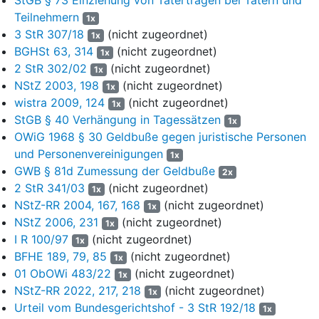
6
2. Das Landgericht hat die festgestellten 85 Fälle jeweils als
Teilnehmern
1x
selbständige Urkundenfälschung nach
§ 267 Abs. 1 StGB
3 StR 307/18
(nicht zugeordnet)
1x
bewertet. Die Strafen hat es dem Strafrahmen des § 267
BGHSt 63, 314
(nicht zugeordnet)
1x
Abs. 3 Satz 1 StGB entnommen. Es hat die Regelbeispiele des
2 StR 302/02
(nicht zugeordnet)
1x
§ 267 Abs. 3 Satz 2 Nr. 1 Alternative 1 StGB (gewerbsmäßiges
NStZ 2003, 198
(nicht zugeordnet)
1x
Handeln) sowie des
§ 267 Abs. 3 Satz 2 Nr. 3 StGB
wistra 2009, 124
(nicht zugeordnet)
1x
(erhebliche Gefährdung der Sicherheit des Rechtsverkehrs
StGB § 40 Verhängung in Tagessätzen
1x
durch eine große Anzahl von unechten oder verfälschten
OWiG 1968 § 30 Geldbuße gegen juristische Personen
Urkunden) angenommen und keine der Regelwirkung
und Personenvereinigungen
entgegenstehenden Umstände zu erkennen vermocht.
1x
GWB § 81d Zumessung der Geldbuße
2x
7
Die Strafkammer hat die Entscheidung getroffen, „neben
2 StR 341/03
(nicht zugeordnet)
1x
einer Freiheitsstrafe gemäß
§ 41 StGB
eine Geldstrafe zu
NStZ-RR 2004, 167, 168
(nicht zugeordnet)
1x
verhängen“, weil „der Angeklagte sich durch die Taten nicht
NStZ 2006, 231
(nicht zugeordnet)
1x
unerheblich bereichert“ habe (UA S. 25). Als Einzelstrafen hat
I R 100/97
(nicht zugeordnet)
1x
sie jeweils eine Freiheitsstrafe von einem Jahr sowie eine
BFHE 189, 79, 85
(nicht zugeordnet)
1x
zusätzliche Geldstrafe von 90 Tagessätzen als tat- und
01 ObOWi 483/22
(nicht zugeordnet)
schuldangemessen erachtet. Bei der Bemessung der
1x
NStZ-RR 2022, 217, 218
(nicht zugeordnet)
Freiheitsstrafen hat sie die gesonderten Geldstrafen
1x
strafmildernd berücksichtigt. Die Tagessatzhöhe hat sie mit
Urteil vom Bundesgerichtshof - 3 StR 192/18
1x