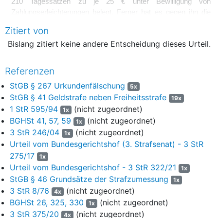
210 Tagessätzen zu je 25 € unter Bewilligung von
Zahlungserleichterungen belegt. Ferner hat es gegen ihn die
Einziehung des Wertes von Taterträgen in Höhe von 15.790 €
Zitiert von
angeordnet. Die Staatsanwaltschaft wendet sich mit ihrer auf
Bislang zitiert keine andere Entscheidung dieses Urteil.
die Sachrüge gestützten Revision gegen den Strafausspruch.
Das vom Generalbundesanwalt vertretene Rechtsmittel hat
weitgehend Erfolg.
Referenzen
I.
StGB § 267 Urkundenfälschung
5x
StGB § 41 Geldstrafe neben Freiheitsstrafe
19x
2
1. Das Landgericht hat folgende Feststellungen getroffen:
1 StR 595/94
(nicht zugeordnet)
1x
BGHSt 41, 57, 59
(nicht zugeordnet)
3
Um sich für längere Zeit eine dauerhafte Einnahmequelle
1x
3 StR 246/04
(nicht zugeordnet)
von einigem Umfang zu verschaffen, bot der Angeklagte
1x
über das Internet die entgeltliche Überlassung von gefälschten
Urteil vom Bundesgerichtshof (3. Strafsenat) - 3 StR
Nachweisen für eine Impfung gegen das Coronavirus an. Im
275/17
1x
Zeitraum vom 1. September 2021 bis zum 31. März 2022
Urteil vom Bundesgerichtshof - 3 StR 322/21
1x
manipulierte er in 85 Fällen solche Dokumente wie folgt:
StGB § 46 Grundsätze der Strafzumessung
1x
3 StR 8/76
(nicht zugeordnet)
4x
4
Zum einen nahm er unzutreffende Eintragungen über
BGHSt 26, 325, 330
(nicht zugeordnet)
1x
angebliche Impfungen in zuvor von ihm erworbenen
3 StR 375/20
(nicht zugeordnet)
Blankettimpfbüchern vor, in die er entweder die Personalien
4x