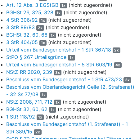
Art. 12 Abs. 3 EGStGB
(nicht zugeordnet)
des jeweiligen Kunden aufnahm oder die später
1x
absprachegemäß von diesem selbst um die Personalien
BGHSt 26, 325, 328
(nicht zugeordnet)
1x
ergänzt wurden. Zum anderen ließ sich der Angeklagte von
4 StR 306/92
(nicht zugeordnet)
1x
seinen Abnehmern vorhandene Impfpässe zusenden und fügte
3 StR 89/83
(nicht zugeordnet)
2x
Angaben zu scheinbaren Impfungen hinzu. In allen Fällen trug
BGHSt 32, 60, 66
(nicht zugeordnet)
1x
er in die betreffenden Dokumente handschriftlich Zeitdaten ein,
3 StR 404/05
(nicht zugeordnet)
1x
brachte auf ihnen selbstgefertigte Chargenaufkleber für einen
Urteil vom Bundesgerichtshof - 1 StR 367/18
2x
Impfstoff sowie – mittels von ihm hergestellter Stempel –
StPO § 267 Urteilsgründe
1x
Schriftzüge von Impfzentren an und versah sie mit erfundenen
Urteil vom Bundesgerichtshof - 5 StR 603/19
4x
oder nachgeahmten Unterschriften.
NStZ-RR 2020, 239
(nicht zugeordnet)
3x
5
Mit den Manipulationen wollte er vortäuschen, dass eine
Beschluss vom Bundesgerichtshof - 1 StR 473/23
3x
Impfung tatsächlich durchgeführt worden war, und den
Beschluss vom Oberlandesgericht Celle (2. Strafsenat)
Eindruck erwecken, der Eintrag stamme von einem Arzt des
- 32 Ss 77/08
1x
angegebenen Impfzentrums. Die gefälschten Impfnachweise
NStZ 2008, 711, 712
(nicht zugeordnet)
1x
versandte der Angeklagte per Post an die Abnehmer, die in der
BGHSt 32, 60, 62
(nicht zugeordnet)
1x
Folgezeit das vereinbarte Entgelt von in der Regel 150 € an ihn
1 StR 118/92
(nicht zugeordnet)
1x
zahlten. Die vermeintlichen Zertifikate waren zur Vorlage bei
Beschluss vom Bundesgerichtshof (1. Strafsenat) - 1
öffentlichen und privaten Stellen bestimmt, um staatliche
StR 389/15
2x
Auflagen für nicht geimpfte Personen zu umgehen.
StGB § 73 Einziehung von Taterträgen bei Tätern und