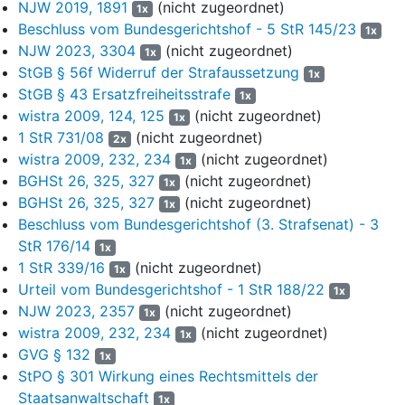
25 € auf weniger als ein Dreißigstel des maßgebenden
NJW 2019, 1891
(nicht zugeordnet)
1x
Nettoeinkommens festgesetzt, „um der progressiven
Beschluss vom Bundesgerichtshof - 5 StR 145/23
1x
Steigerung des Strafübels entgegen zu wirken“ (UA S. 25). Aus
NJW 2023, 3304
(nicht zugeordnet)
1x
den Einzelstrafen hat sie eine Gesamtfreiheitsstrafe von zwei
StGB § 56f Widerruf der Strafaussetzung
1x
Jahren unter Strafaussetzung zur Bewährung und daneben
StGB § 43 Ersatzfreiheitsstrafe
1x
eine Gesamtgeldstrafe von 210 Tagessätzen zu je 25 €
wistra 2009, 124, 125
(nicht zugeordnet)
1x
gebildet.
1 StR 731/08
(nicht zugeordnet)
2x
II.
wistra 2009, 232, 234
(nicht zugeordnet)
1x
BGHSt 26, 325, 327
(nicht zugeordnet)
1x
8
Die Revision der Staatsanwaltschaft ist weitgehend
BGHSt 26, 325, 327
(nicht zugeordnet)
1x
begründet. Sie führt zur Aufhebung des Strafausspruchs;
Beschluss vom Bundesgerichtshof (3. Strafsenat) - 3
lediglich die zugehörigen Feststellungen bleiben
StR 176/14
1x
aufrechterhalten.
1 StR 339/16
(nicht zugeordnet)
1x
9
1. Die Beschwerdeführerin hat ihr Rechtsmittel wirksam auf
Urteil vom Bundesgerichtshof - 1 StR 188/22
1x
den Strafausspruch beschränkt. Sie hat vom
NJW 2023, 2357
(nicht zugeordnet)
1x
Anfechtungsumfang nicht nur den Schuldspruch, sondern auch
wistra 2009, 232, 234
(nicht zugeordnet)
1x
den Einziehungsausspruch ausnehmen können. Dem steht
GVG § 132
1x
nicht entgegen, dass sie die Rechtsfehlerhaftigkeit der
StPO § 301 Wirkung eines Rechtsmittels der
kumulativen Verhängung einer Geldstrafe (
§ 41 StGB
) unter
Staatsanwaltschaft
1x
anderem aus der zugleich angeordneten