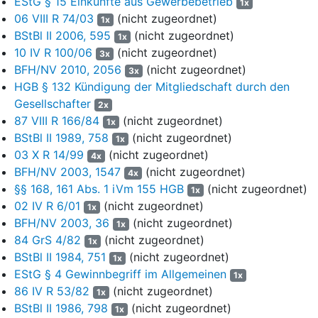
EStG § 15 Einkünfte aus Gewerbebetrieb
1x
seinen jährlichen Gewinnanteil in die jeweilige Vater-Kind-GbR
06 VIII R 74/03
(nicht zugeordnet)
1x
einzulegen habe. A ist dazu berechtigt, die Schenkung und die
BStBl II 2006, 595
(nicht zugeordnet)
1x
Übertragung des Kommanditanteils u.a. dann zu widerrufen,
10 IV R 100/06
(nicht zugeordnet)
3x
wenn das Kind gegen diese Auflage verstößt, wenn der
BFH/NV 2010, 2056
(nicht zugeordnet)
3x
geschenkte Kommanditanteil zu Lebzeiten des A ohne dessen
HGB § 132 Kündigung der Mitgliedschaft durch den
Zustimmung ganz oder teilweise veräußert oder belastet wird,
Gesellschafter
wenn das Kind die Klägerin zu Lebzeiten des Vaters ordentlich
2x
oder außerordentlich kündigt oder das Kind die Vater-Kind-
87 VIII R 166/84
(nicht zugeordnet)
1x
GbR vor Erreichen des 36. Lebensjahres kündigt. Hinsichtlich
BStBl II 1989, 758
(nicht zugeordnet)
1x
der weiteren Einzelheiten wird auf den jeweiligen
03 X R 14/99
(nicht zugeordnet)
4x
Schenkungsvertrag mit P und J vom ... 2008 (…) Bezug
BFH/NV 2003, 1547
(nicht zugeordnet)
4x
genommen.
§§ 168, 161 Abs. 1 iVm 155 HGB
(nicht zugeordnet)
1x
02 IV R 6/01
(nicht zugeordnet)
7
Zudem gründete A mit jedem seiner beiden Kinder eine Vater-
1x
BFH/NV 2003, 36
(nicht zugeordnet)
Kind-GbR zum Zweck des Aufbaus und der Verwaltung des
1x
jeweiligen Kindesvermögens, in welche die Gewinnanteile der
84 GrS 4/82
(nicht zugeordnet)
1x
Kinder aus der Klägerin einzulegen sind
BStBl II 1984, 751
(nicht zugeordnet)
1x
(Gesellschaftsverträge der jeweiligen Vater-Kind-GbR vom …
EStG § 4 Gewinnbegriff im Allgemeinen
1x
2008). Die zu dem Zeitpunkt der Übertragung minderjährigen
86 IV R 53/82
(nicht zugeordnet)
1x
Kinder (J 12 Jahre, P 14 Jahre) waren bei diesen
BStBl II 1986, 798
(nicht zugeordnet)
1x
Transaktionen jeweils durch einen gerichtlich bestellten