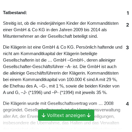
1
Tatbestand:
Streitig ist, ob die minderjährigen Kinder der Kommanditisten
2
einer GmbH & Co KG in den Jahren 2009 bis 2014 als
Mitunternehmer an der Gesellschaft beteiligt sind.
3
Die Klägerin ist eine GmbH & Co KG. Persönlich haftende und
nicht am Kommanditkapital der Klägerin beteiligte
Gesellschafterin ist die … GmbH –GmbH‑, deren alleiniger
Gesellschafter-Geschäftsführer –A‑ ist. Die GmbH ist auch
die alleinige Geschäftsführerin der Klägerin. Kommanditisten
bei einem Kommanditkapital von 100.000 € sind A mit 29 %,
die Ehefrau des A, –G‑, mit 1 %, sowie die beiden Kinder von
A und G, –J‑ (*1996) und –P‑ (*1994) mit jeweils 35 %.
4
Die Klägerin wurde mit Gesellschaftsvertrag vom … 2008
gegründet. Gesellschaftszweck ist die Vermögensverwaltung
Volltext anzeigen
aller Art, der Erwerb und die Verwaltung von Beteiligungen,
insbesondere die Übernahme, das Halten und das Verwalten
der zunächst allein von A gehaltenen Kommanditbeteiligung an