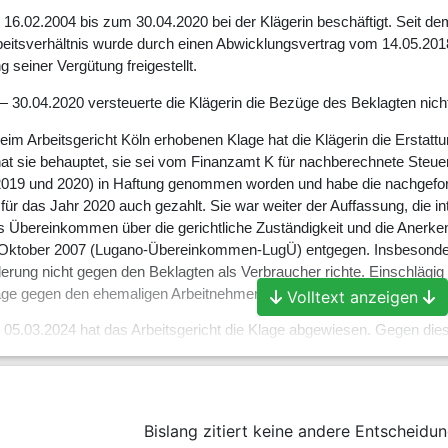
16.02.2004 bis zum 30.04.2020 bei der Klägerin beschäftigt. Seit de
eitsverhältnis wurde durch einen Abwicklungsvertrag vom 14.05.20
 seiner Vergütung freigestellt.
 30.04.2020 versteuerte die Klägerin die Bezüge des Beklagten nich
eim Arbeitsgericht Köln erhobenen Klage hat die Klägerin die Erstatt
hat sie behauptet, sie sei vom Finanzamt K für nachberechnete Steuer
 2019 und 2020) in Haftung genommen worden und habe die nachgefor
ür das Jahr 2020 auch gezahlt. Sie war weiter der Auffassung, die in
 Übereinkommen über die gerichtliche Zuständigkeit und die Anerken
ktober 2007 (Lugano-Übereinkommen-LugÜ) entgegen. Insbesondere fo
erung nicht gegen den Beklagten als Verbraucher richte. Einschlägig s
age gegen den ehemaligen Arbeitnehmer auch dann in D erhoben werd
Volltext anzeigen
 05.03.2024 hat das Arbeitsgericht die Klage abgewiesen. Gegen dies
5 Einspruch eingelegt.
 05.03.2025 aufzuheben und den Beklagten zu verurteilen, an die Klä
Bislang zitiert keine andere Entscheidun
em Basiszinssatz nach
§ 288 BGB
seit 15.08.2023 zu bezahlen.