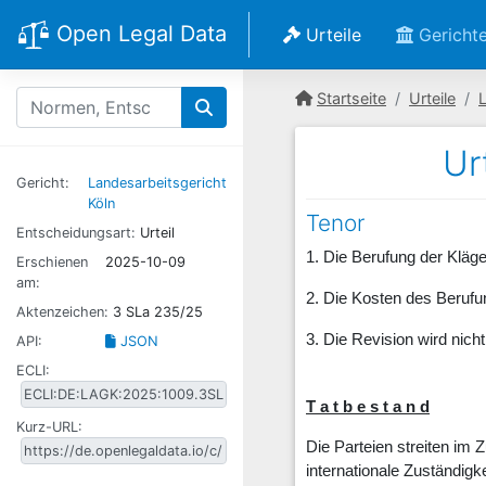
Open Legal Data
Urteile
Gericht
Startseite
Urteile
L
Ur
Gericht:
Landesarbeitsgericht
Köln
Tenor
Entscheidungsart:
Urteil
1. Die Berufung der Kläg
Erschienen
2025-10-09
am:
2. Die Kosten des Berufun
Aktenzeichen:
3 SLa 235/25
3. Die Revision wird nich
API:
JSON
ECLI:
T a t b e s t a n d
Kurz-URL:
Die Parteien streiten im
internationale Zuständigke