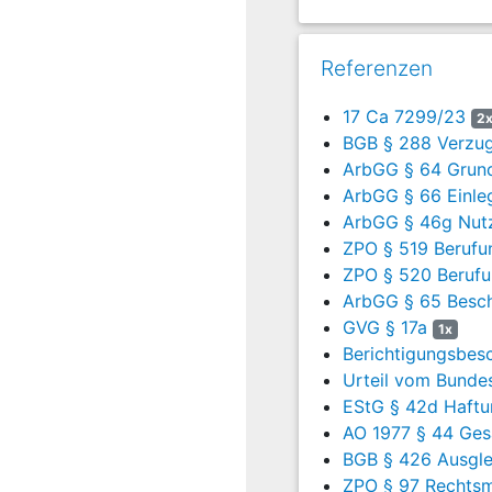
Der Beklagte hat beantrag
Referenzen
das Versäumnisurteil auf
17 Ca 7299/23
2
Er war der Ansicht, die i
BGB § 288 Verzug
Gerichten zu erheben.
ArbGG § 64 Grun
Mit Urteil vom 10.04.202
ArbGG § 66 Einle
Wesentlichen ausgeführt, 
ArbGG § 46g Nutz
Verhältnis zur Sc nach 
ZPO § 519 Berufun
gemachten Forderung um e
ZPO § 520 Beruf
den Gerichten des Staates
ArbGG § 65 Besch
Norm die von der Klägeri
GVG § 17a
1x
Entscheidungsgründe de
Berichtigungsbes
Gegen dieses ihr am 34.0
Urteil vom Bundes
Berufungsbegründungsfris
EStG § 42d Haftu
Arbeitsgericht habe zu Un
AO 1977 § 44 Ges
eröffnet, da es sich bei 
BGB § 426 Ausgle
steuerrechtliche Angelege
ZPO § 97 Rechtsm
die internationale Zustän