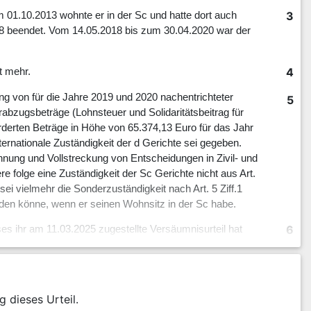
3
m 01.10.2013 wohnte er in der Sc und hatte dort auch
18 beendet. Vom 14.05.2018 bis zum 30.04.2020 war der
4
t mehr.
ung von für die Jahre 2019 und 2020 nachentrichteter
5
abzugsbeträge (Lohnsteuer und Solidaritätsbeitrag für
derten Beträge in Höhe von 65.374,13 Euro für das Jahr
ternationale Zuständigkeit der d Gerichte sei gegeben.
nung und Vollstreckung von Entscheidungen in Zivil- und
lge eine Zuständigkeit der Sc Gerichte nicht aus Art.
ei vielmehr die Sonderzuständigkeit nach Art. 5 Ziff.1
en könne, wenn er seinen Wohnsitz in der Sc habe.
6
es ihr am 11.03.2025 zugestellte Versäumnisurteil hat
7
gerin 87.610, 69 EUR nebst Zinsen i. H. v.
8
g dieses Urteil.