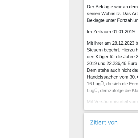
Der Beklagte war ab dem 
seinen Wohnsitz. Das Arb
Beklagte unter Fortzahlung
Im Zeitraum 01.01.2019 —
Mit ihrer am 28.12.2023 b
Steuern begehrt. Hierzu 
den Kläger für die Jahre
2019 und 22.236,46 Euro f
Dem stehe auch nicht das
Handelssachen vom 30. O
16 LugÜ, da sich die Ford
LugÜ, demzufolge die Kl
Mit Versäumnisurteil vom
die Klägerin am 11.03.202
Sie hat beantragt,
Zitiert von
das Versäumnisurteil vom
5 Prozentpunkten über d