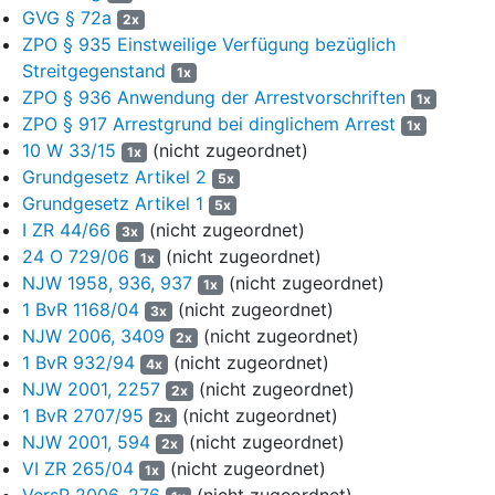
GVG § 72a
2x
3
Pater xxxx xxxx (geb. 16.11.1885, gest. 15.09.1968) war
ZPO § 935 Einstweilige Verfügung bezüglich
Mitglied der Gesellschaft der Pallottiner, einer Gesellschaft
Streitgegenstand
1x
apostolischen Lebens, und Gründer der internationalen
ZPO § 936 Anwendung der Arrestvorschriften
1x
Schönstattbewegung, zu der heute neben dem Antragsteller
ZPO § 917 Arrestgrund bei dinglichem Arrest
1x
auch die Institute der Schönpatres, der Diözesanpriester, der
10 W 33/15
(nicht zugeordnet)
1x
Marienbrüder, der Frauen von Schönstatt und das Institut der
Grundgesetz Artikel 2
5x
Familien gehören. Von März 1942 bis April 1945 war Pater xxxx
Grundgesetz Artikel 1
im Konzentrationslager Dachau inhaftiert. Einer diözesanen
5x
I ZR 44/66
(nicht zugeordnet)
Visitation der Schwesterngemeinschaft ab dem Frühjahr 1949
3x
folgte eine päpstliche Visitation, in deren Folge Pater xxxx ein
24 O 729/06
(nicht zugeordnet)
1x
Kontaktverbot zum gesamten Schönstattwerk ausgesprochen
NJW 1958, 936, 937
(nicht zugeordnet)
1x
wurde. Er verließ Europa und ging nach Amerika ins Exil. Nach
1 BvR 1168/04
(nicht zugeordnet)
3x
seiner Rückkehr nach Deutschland trat er im Jahr 1965 aus der
NJW 2006, 3409
(nicht zugeordnet)
2x
Gesellschaft der Pallotiner aus und wurde als Diözesanpriester
1 BvR 932/94
(nicht zugeordnet)
4x
in die Diözese Münster inkardiniert. Sieben Jahre nach seinem
NJW 2001, 2257
(nicht zugeordnet)
2x
Tod wurde in Trier ein bis heute andauernder
1 BvR 2707/95
(nicht zugeordnet)
2x
Seligsprechungsprozess eröffnet.
NJW 2001, 594
(nicht zugeordnet)
2x
4
Pater Xxxxx verfasste zu Lebzeiten kein Testament. Das
VI ZR 265/04
(nicht zugeordnet)
1x
Generalpräsidium als oberste Körperschaft des
VersR 2006, 276
(nicht zugeordnet)