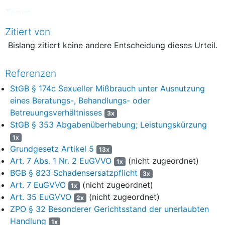
Tenor
1. Der Antrag auf Erlass einer einstweiligen Verfügung wird
Zitiert von
zurückgewiesen.
Bislang zitiert keine andere Entscheidung dieses Urteil.
2. Der Antragsteller hat die Kosten des Verfahrens zu tragen.
Referenzen
Tatbestand
StGB § 174c Sexueller Mißbrauch unter Ausnutzung
1
Der Antragsteller begehrt von den Antragsgegnerinnen im
eines Beratungs-, Behandlungs- oder
Wege des einstweiligen Rechtsschutzes Unterlassung einer
Betreuungsverhältnisses
3x
vermeintlichen Verletzung eines postmortalen
StGB § 353 Abgabenüberhebung; Leistungskürzung
Persönlichkeitsrechts im Zusammenhang mit der
Veröffentlichung eines Buches.
1x
Grundgesetz Artikel 5
13x
2
Der Antragsteller sind die als eingetragener Verein
Art. 7 Abs. 1 Nr. 2 EuGVVO
(nicht zugeordnet)
1x
organisierten xxxxx xxxxx, ein Säkularinstitut, welches 1926
BGB § 823 Schadensersatzpflicht
3x
von Pater xxxx xxx gegründet wurde (Anlage ASt.1) und dessen
Art. 7 EuGVVO
(nicht zugeordnet)
1x
postmortales Persönlichkeitsrecht hier im Streit steht. Der
Art. 35 EuGVVO
(nicht zugeordnet)
2x
Antragsteller ist seit 1987 im Vereinsregister eingetragen (Anlage
ZPO § 32 Besonderer Gerichtsstand der unerlaubten
ASt.30); für den Inhalt der Satzung wird auf die als Anlage B14
Handlung
eingereichte Ablichtung verwiesen.
1x