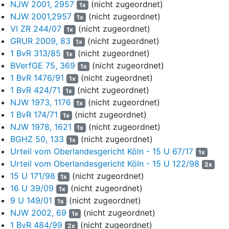
es einleitend wie folgt:
NJW 2001, 2957
(nicht zugeordnet)
1x
NJW 2001,2957
(nicht zugeordnet)
1x
6
"
Die Auswertung der Archive aus der Zeit Pius XII.
VI ZR 244/07
(nicht zugeordnet)
1x
belastet mit Pater Josef Xxxxx eine bekannte Gestalt der
GRUR 2009, 83
(nicht zugeordnet)
1x
Kirchengeschichte des 20. Jahrhunderts schwer. In
1 BvR 313/85
(nicht zugeordnet)
1x
einem exklusiven Beitrag für "Die Tagespost"
BVerfGE 75, 369
(nicht zugeordnet)
(Donnerstagsausgabe) legt die in Rom wirkende
1x
1 BvR 1476/91
(nicht zugeordnet)
Theologin und Kirchenhistorikerin A. v. T. auf der
1x
Grundlage bislang unausgewerteter Dokumente dar,
1 BvR 424/71
(nicht zugeordnet)
1x
dass der Gründer der Gemeinschaft der
NJW 1973, 1176
(nicht zugeordnet)
1x
Marienschwestern von Schwestern des systematischen
1 BvR 174/71
(nicht zugeordnet)
1x
Machtmissbrauchs und sexuellen Missbrauchs in einem
NJW 1978, 1621
(nicht zugeordnet)
1x
Fall bezichtigt wurde."
BGHZ 50, 133
(nicht zugeordnet)
1x
Urteil vom Oberlandesgericht Köln - 15 U 67/17
7
1x
Wegen der weiteren Einzelheiten der Ankündigung sowie
Urteil vom Oberlandesgericht Köln - 15 U 122/98
wegen der Einzelheiten des angekündigten Berichts wird auf
2x
15 U 171/98
(nicht zugeordnet)
die als Anlagen B2 und B3 eingereichten Ablichtungen
1x
verwiesen. Zu den darin erhobenen Vorwürfen veröffentlichte
16 U 39/09
(nicht zugeordnet)
1x
das Schönstatt International Generalpräsidium am 01.07.2020
9 U 149/01
(nicht zugeordnet)
1x
(Anlage B6) und am 02.07.2020 (Anlage B4/Anlage A3 der
NJW 2002, 69
(nicht zugeordnet)
1x
Schutzschrift) eine Stellungnahme sowie am 08.07.2020 eine
1 BvR 484/99
(nicht zugeordnet)
2x