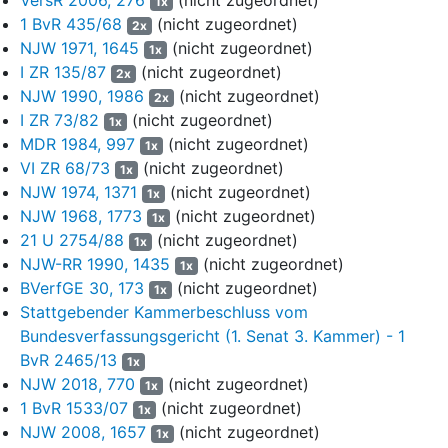
1x
Schönstattwerkes beauftragte nach seinem Tod Pater Dr. xxx
1 BvR 435/68
(nicht zugeordnet)
2x
xxx damit, den Verbleib seines Nachlasses verbindlich zu
NJW 1971, 1645
(nicht zugeordnet)
1x
klären. Dieser erklärte in einer "autoritativen Entscheidung" des
I ZR 135/87
(nicht zugeordnet)
2x
Jahres 1974 die Inbesitznahme durch die Schwesternfamilie des
NJW 1990, 1986
(nicht zugeordnet)
2x
in ihrer Obhut befindlichen Gründernachlasses für legitim.
I ZR 73/82
(nicht zugeordnet)
1x
Wegen der genauen Einzelheiten wird auf die als Anlage ASt.12
MDR 1984, 997
(nicht zugeordnet)
1x
eingereichte Ablichtung dieser "autoritativen Entscheidung"
VI ZR 68/73
(nicht zugeordnet)
1x
sowie deren als Anlage ASt.13 eingereichte Begründung Bezug
NJW 1974, 1371
(nicht zugeordnet)
genommen.
1x
NJW 1968, 1773
(nicht zugeordnet)
1x
5
Die in Italien wohnhafte Antragsgegnerin zu 2) ist katholische
21 U 2754/88
(nicht zugeordnet)
1x
Theologin, Kirchenhistorikerin und Archivarin sowie
NJW-RR 1990, 1435
(nicht zugeordnet)
1x
Verfasserin der von der Antragsgegnerin zu 1) verlegten und im
BVerfGE 30, 173
(nicht zugeordnet)
1x
Oktober 2020 erschienenen streitgegenständlichen Publikation
Stattgebender Kammerbeschluss vom
"
Vater darf das!
" (ISBN 978-3-95948-XXX-X; Anlagen ASt.2 und
Bundesverfassungsgericht (1. Senat 3. Kammer) - 1
ASt.3). Bereits am 01.07.2020 kündigte "Die Tagespost" unter
BvR 2465/13
1x
der Überschrift "
Exklusiv: Dokumente bezichtigen Pater Xxxxx
NJW 2018, 770
(nicht zugeordnet)
des sexuellen Missbrauchs"
(Anlage B2) einen dort am
1x
1 BvR 1533/07
(nicht zugeordnet)
02.07.2020 unter dem Titel
"Väter dürfen das tun"
1x
veröffentlichten Artikel (Anlage B3) an. In der Ankündigung heißt
NJW 2008, 1657
(nicht zugeordnet)
1x