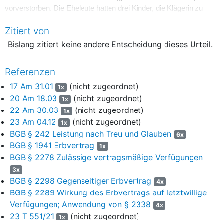
vorverstorben. Die Eheleute hatten drei Kinder, die Klägerin zu
1), den Kläger zu 2) und die Beklagte.
Zitiert von
5
Die Eheleute Q. schlossen mit den beiden Klägern am
Bislang zitiert keine andere Entscheidung dieses Urteil.
04.12.2015 vor dem Notar Dr. N. W. in X. einen Erb- und
Pflichtteilsverzichtsvertrag (UR-N01/2015). Danach setzten
sie sich unter Ziffer II. zunächst gegenseitig als Alleinerben
Referenzen
und unter Ziffer III. die Klägerin zu 1) und den Kläger zu 2) als
17 Am 31.01
(nicht zugeordnet)
1x
Schlusserben zu je 1/2 des überlebenden Ehegatten ein.
20 Am 18.03
(nicht zugeordnet)
1x
Ferner regelten sie eine Ersatzerbfolge und ordneten
22 Am 30.03
(nicht zugeordnet)
1x
Vermächtnisse an. Unter Ziffer IV. des notariellen Vertrages
23 Am 04.12
(nicht zugeordnet)
1x
verpflichteten sich die beiden Kläger dazu, die Erblasser
BGB § 242 Leistung nach Treu und Glauben
6x
6
„ ... persönlich zu betreuen und bei allen Tätigkeiten innerhalb
BGB § 1941 Erbvertrag
1x
und außerhalb des Haushaltes zu unterstützen, auch was die
BGB § 2278 Zulässige vertragsmäßige Verfügungen
Abwicklung des Geschäftsbetriebes des Erschienenen zu 1)
3x
anbelangt. ...“
BGB § 2298 Gegenseitiger Erbvertrag
4x
7
BGB § 2289 Wirkung des Erbvertrags auf letztwillige
Weiter heißt es dort:
Verfügungen; Anwendung von § 2338
4x
„ ... Auf Anforderung der Erblasser haben die Verpflichteten
8
23 T 551/21
(nicht zugeordnet)
1x