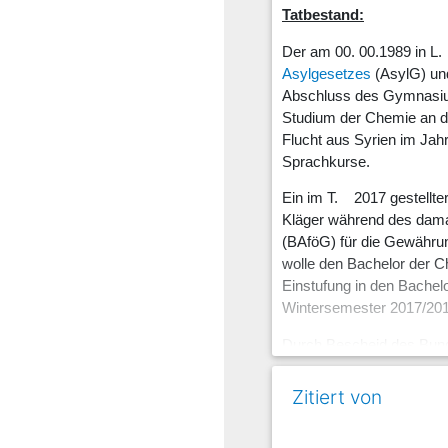
Tatbestand:
Der am 00. 00.1989 in L.
Asylgesetzes
(AsylG) und
Abschluss des Gymnasium
Studium der Chemie an de
Flucht aus Syrien im Jah
Sprachkurse.
Ein im T. 2017 gestellte
Kläger während des dama
(BAföG) für die Gewährun
wolle den Bachelor der C
Einstufung in den Bachel
Wintersemester 2017/201
Durch Bescheid des Bunde
Mit bei dem Beklagten a
Zitiert von
1. Oktober 2018 aufgen
Mit Schreiben vom 14. Se