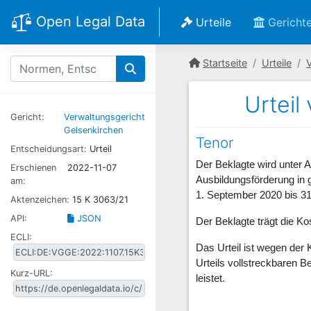
Open Legal Data
Urteile
Gericht
Startseite
Urteile
Urteil
Gericht:
Verwaltungsgericht
Gelsenkirchen
Tenor
Entscheidungsart:
Urteil
Der Beklagte wird unter
Erschienen
2022-11-07
Ausbildungsförderung in 
am:
1. September 2020 bis 31
Aktenzeichen:
15 K 3063/21
API:
JSON
Der Beklagte trägt die K
ECLI:
Das Urteil ist wegen der 
Urteils vollstreckbaren 
Kurz-URL:
leistet.