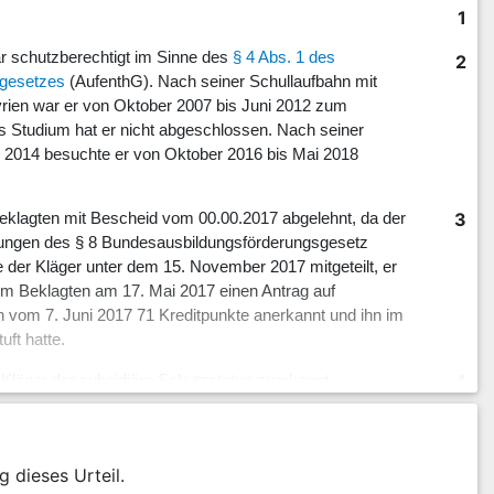
1
är schutzberechtigt im Sinne des
§ 4 Abs. 1 des
2
sgesetzes
(AufenthG). Nach seiner Schullaufbahn mit
rien war er von Oktober 2007 bis Juni 2012 zum
es Studium hat er nicht abgeschlossen. Nach seiner
hr 2014 besuchte er von Oktober 2016 bis Mai 2018
3
eklagten mit Bescheid vom 00.00.2017 abgelehnt, da der
zungen des § 8 Bundesausbildungsförderungsgesetz
der Kläger unter dem 15. November 2017 mitgeteilt, er
em Beklagten am 17. Mai 2017 einen Antrag auf
n vom 7. Juni 2017 71 Kreditpunkte anerkannt und ihn im
ft hatte.
4
Kläger der subsidiäre Schutzstatus zuerkannt.
e der Kläger Ausbildungsförderung für sein zum
5
 Fachrichtung Bachelor Maschinenbau.
g dieses Urteil.
6
achrichtungswechsel mitgeteilt, und forderte den Kläger