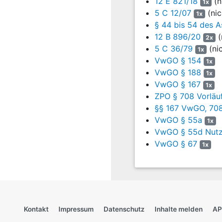
12 E 821/18
(n
1x
Fachrichtung werde durch
5 C 12/07
(nic
1x
Studium an der Al Furat-U
§ 44 bis 54 des A
Ausbildung nicht an den 
12 B 896/20
(
2x
Gelsenkirchen vom 2. M
5 C 36/79
(ni
1x
tatbestandlich unterschei
VwGO § 154
1x
abgebrochen habe, sonder
VwGO § 188
1x
Sprachkurses habe diese
VwGO § 167
1x
Leistungen aus dem vorh
ZPO § 708 Vorläuf
unter dem Eindruck des Kr
§§ 167 VwGO, 708 
Ausbildung in Syrien abg
VwGO § 55a
angestrebten beruflichen 
1x
VwGO § 55d Nutzu
Hiergegen hat der Kläger
VwGO § 67
1x
stehe
§ 7 Abs. 3 Satz 1 
Geltungsbereich des BAfö
dieser Abbruch aus eine
Universität infolge krieg
eingezogen zu werden, au
Fachrichtungswechsel stel
Kontakt
Impressum
Datenschutz
Inhalte melden
AP
werde und ob er dort würd