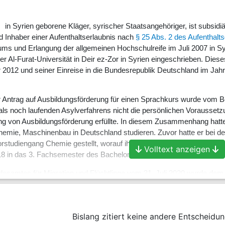
 in Syrien geborene Kläger, syrischer Staatsangehöriger, ist subsidi
 Inhaber einer Aufenthaltserlaubnis nach
§ 25 Abs. 2 des Aufenthalt
s und Erlangung der allgemeinen Hochschulreife im Juli 2007 in Sy
r Al-Furat-Universität in Deir ez-Zor in Syrien eingeschrieben. Dies
r 2012 und seiner Einreise in die Bundesrepublik Deutschland im Ja
r Antrag auf Ausbildungsförderung für einen Sprachkurs wurde vom B
ls noch laufenden Asylverfahrens nicht die persönlichen Vorausset
g von Ausbildungsförderung erfüllte. In diesem Zusammenhang hatte 
hemie, Maschinenbau in Deutschland studieren. Zuvor hatte er bei d
orstudiengang Chemie gestellt, worauf ihm der Beklagte mit Schreibe
Volltext anzeigen
8 in das 3. Fachsemester des Bachelorstudiengangs Chemie eingestu
samtes für Migration und Flüchtlinge vom 31. Juli 2020 wurde dem 
m 2. September 2020 eingegangenem Antrag vom selben Tag beantragt
ommenes Studium an der X. Hochschule H. am Standort H. in der
Bislang zitiert keine andere Entscheidun
ptember 2020 teilte der Beklagte dem Kläger mit, dieser habe einen F