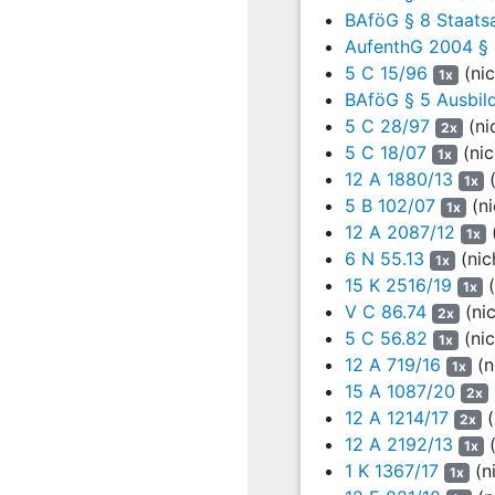
Bewilligung von BAföG-L
BAföG § 8 Staats
unabweisbarem Grund i
AufenthG 2004 § 
müssen. Der in Deutschla
5 C 15/96
(nic
1x
Abbruch und kein Fachri
BAföG § 5 Ausbil
2020 (
15 K 2516/19
). Di
5 C 28/97
(ni
2x
Fortsetzung seines Studi
5 C 18/07
(nic
unmöglich gewesen. Als g
1x
12 A 1880/13
(
1x
Auf einen Antrag des Kl
5 B 102/07
(ni
1x
einstweiligen Anordnung 
12 A 2087/12
(
1x
für sein Studium Bachel
6 N 55.13
(nic
1x
dem Kläger der geltend 
15 K 2516/19
(
1x
Aus einer internen E-Mai
V C 86.74
(ni
2x
Maschinenbaustudium 5 Kr
5 C 56.82
(nic
1x
12 A 719/16
(n
1x
Durch Widerspruchsbesch
15 A 1087/20
2x
Wesentlichen an, Anknüpf
12 A 1214/17
(
2x
berufliche Tätigkeit sei
12 A 2192/13
(
fortzuführen. Er habe au
1x
1 K 1367/17
(n
Einfach-Bachelor erfolgr
1x
von Studienleistungen im