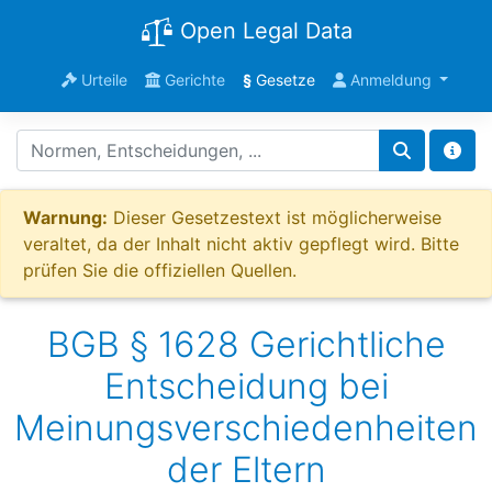
Open Legal Data
Urteile
Gerichte
§
Gesetze
Anmeldung
Warnung:
Dieser Gesetzestext ist möglicherweise
veraltet, da der Inhalt nicht aktiv gepflegt wird. Bitte
prüfen Sie die offiziellen Quellen.
BGB § 1628 Gerichtliche
Entscheidung bei
Meinungsverschiedenheiten
der Eltern