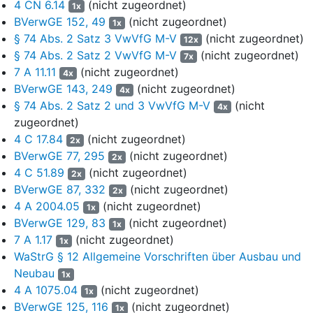
4 CN 6.14
(nicht zugeordnet)
1x
maßgebliche Revisionsantrag aber nicht. Auf die nach § 141
BVerwGE 152, 49
(nicht zugeordnet)
Satz 1 i. V. m.
§ 127 Abs. 1 bis 3 VwGO
1x
zulässigen
§ 74 Abs. 2 Satz 3 VwVfG M-V
(nicht zugeordnet)
Anschlussrevisionen des Beklagten und der Beigeladenen
12x
unterliegt das Urteil der revisionsgerichtlichen Prüfung, soweit es
§ 74 Abs. 2 Satz 2 VwVfG M-V
(nicht zugeordnet)
7x
der Klage stattgegeben hat.
7 A 11.11
(nicht zugeordnet)
4x
BVerwGE 143, 249
(nicht zugeordnet)
4x
11
Die Revisionen aller Beteiligten bleiben erfolglos. Das Urteil
§ 74 Abs. 2 Satz 2 und 3 VwVfG M-V
(nicht
4x
steht mit dem nach
§ 137 Abs. 1 VwGO
revisiblen Recht in
zugeordnet)
Einklang.
4 C 17.84
(nicht zugeordnet)
2x
12
A. Das Oberverwaltungsgericht hat den Hauptantrag zu
BVerwGE 77, 295
(nicht zugeordnet)
2x
Recht als zulässig, aber unbegründet abgewiesen.
4 C 51.89
(nicht zugeordnet)
2x
BVerwGE 87, 332
(nicht zugeordnet)
2x
13
I. Die Klagebefugnis i. S. v.
§ 42 Abs. 2 VwGO
hat das
4 A 2004.05
(nicht zugeordnet)
1x
Oberverwaltungsgericht zutreffend auf eine mögliche
BVerwGE 129, 83
(nicht zugeordnet)
1x
Verletzung der aus der Bewilligung nach
§ 8 BBergG
folgenden
7 A 1.17
(nicht zugeordnet)
Rechtsposition und des Rechts auf gerechte Abwägung aus
1x
§
WaStrG § 12 Allgemeine Vorschriften über Ausbau und
43 Satz 3 EnWG
a. F. gestützt (UA S. 34). Die Prüfung weiterer
möglicher Rechtsbetroffenheiten zur Begründung der
Neubau
1x
Klagebefugnis war nicht veranlasst (stRspr, vgl. BVerwG, Urteile
4 A 1075.04
(nicht zugeordnet)
1x
vom 17. Dezember 2013 -
4 A 1.13
-
BVerwGE 148, 353
Rn. 21
BVerwGE 125, 116
(nicht zugeordnet)
1x