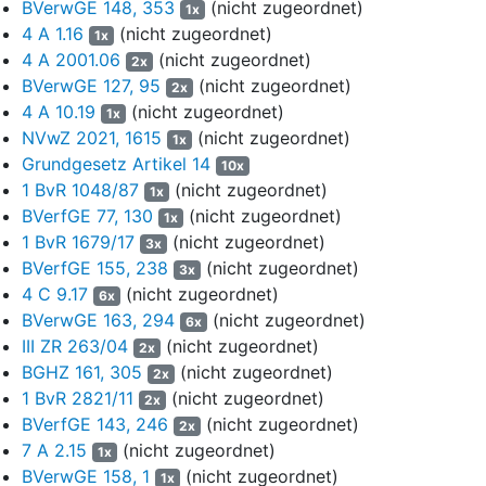
Mecklenburg-Vorpommern 2005 ist das Bewilligungsfeld
BVerwGE 148, 353
(nicht zugeordnet)
1x
"Landtief" als marines Vorbehaltsgebiet Rohstoffsicherung
4 A 1.16
(nicht zugeordnet)
1x
dargestellt.
4 A 2001.06
(nicht zugeordnet)
2x
BVerwGE 127, 95
(nicht zugeordnet)
2x
4
Die Klägerin war ferner bis zum 31. Dezember 2016
4 A 10.19
(nicht zugeordnet)
Inhaberin einer Erlaubnis zur Aufsuchung mariner Kiessande
1x
NVwZ 2021, 1615
(nicht zugeordnet)
für das Feld "Prorer Wiek Süd". Für die Aufsuchung ließ das
1x
Bergamt Stralsund im Januar 2012 einen Hauptbetriebsplan zu,
Grundgesetz Artikel 14
10x
der letztmalig bis zum 31. Dezember 2016 verlängert wurde. Die
1 BvR 1048/87
(nicht zugeordnet)
1x
Erkundungsmaßnahmen sind abgeschlossen, ein im
BVerfGE 77, 130
(nicht zugeordnet)
1x
Erlaubnisfeld identifiziertes künftiges Bewilligungsfeld ist von
1 BvR 1679/17
(nicht zugeordnet)
3x
dem Vorhaben nicht betroffen.
BVerfGE 155, 238
(nicht zugeordnet)
3x
4 C 9.17
(nicht zugeordnet)
6x
5
Im Planfeststellungsverfahren machte die Klägerin mit
BVerwGE 163, 294
(nicht zugeordnet)
Schreiben vom 28. August 2014 Einwendungen gegen das
6x
III ZR 263/04
(nicht zugeordnet)
Vorhaben geltend.
2x
BGHZ 161, 305
(nicht zugeordnet)
2x
6
Nach Erlass des Planfeststellungsbeschlusses hat sie Klage
1 BvR 2821/11
(nicht zugeordnet)
2x
erhoben, die im Hauptantrag auf Feststellung der
BVerfGE 143, 246
(nicht zugeordnet)
2x
Rechtswidrigkeit und Nichtvollziehbarkeit des Beschlusses
7 A 2.15
(nicht zugeordnet)
1x
gerichtet ist. Hilfsweise begehrt sie die Verpflichtung des
BVerwGE 158, 1
(nicht zugeordnet)
1x
Beklagten, den Planfeststellungsbeschluss um eine