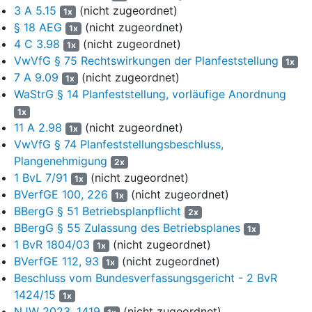
und vom 6. April 2017 -
4 A 1.16
- UPR 2017, 352 Rn. 15),
3 A 5.15
(nicht zugeordnet)
1x
hierauf beruht das Urteil insoweit aber nicht.
§ 18 AEG
(nicht zugeordnet)
1x
4 C 3.98
(nicht zugeordnet)
1x
14
II. Das Oberverwaltungsgericht hat die Klage ohne Verstoß
VwVfG § 75 Rechtswirkungen der Planfeststellung
gegen revisibles Recht als unbegründet abgewiesen.
1x
7 A 9.09
(nicht zugeordnet)
1x
15
1. a) Im Einklang mit revisiblem Recht ist das
WaStrG § 14 Planfeststellung, vorläufige Anordnung
Oberverwaltungsgericht davon ausgegangen, dass die
1x
Klägerin nicht enteignungsbetroffen ist und deshalb keinen
11 A 2.98
(nicht zugeordnet)
1x
Anspruch auf Vollüberprüfung hat, sondern nur eine Verletzung
VwVfG § 74 Planfeststellungsbeschluss,
gerade sie schützender Normen des Verfahrensrechts und des
Plangenehmigung
2x
materiellen Rechts sowie eine nicht ordnungsgemäße
1 BvL 7/91
(nicht zugeordnet)
1x
Abwägung ihrer eigenen schutzwürdigen privaten Belange rügen
BVerfGE 100, 226
(nicht zugeordnet)
kann (stRspr, vgl. BVerwG, Urteile vom 9. November 2006 -
1x
4 A
BBergG § 51 Betriebsplanpflicht
2001.06
-
BVerwGE 127, 95
Rn. 21 und vom 16. März 2021 -
4
2x
A 10.19
BBergG § 55 Zulassung des Betriebsplanes
-
NVwZ 2021, 1615
Rn. 13 m. w. N.).
1x
1 BvR 1804/03
(nicht zugeordnet)
1x
16
Der Planfeststellungsbeschluss hat keine
BVerfGE 112, 93
(nicht zugeordnet)
1x
enteignungsgleiche Vorwirkung zulasten der Klägerin.
Beschluss vom Bundesverfassungsgericht - 2 BvR
Bergbauberechtigungen unterfallen zwar dem Schutzbereich
1424/15
1x
des Eigentumsgrundrechts nach
Art. 14 Abs. 1 GG
(BVerfG,
NJW 2023, 1419
(nicht zugeordnet)