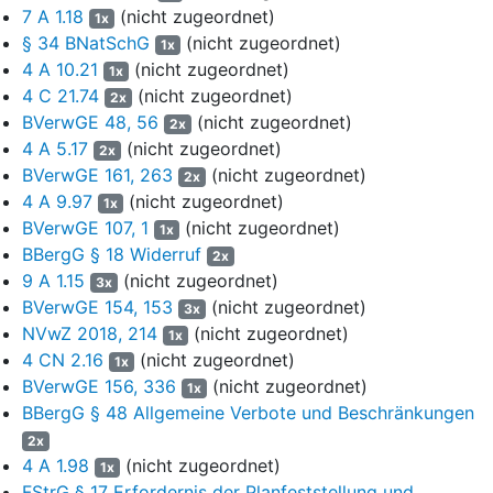
7 A 1.18
(nicht zugeordnet)
1x
Entschädigungsregelung dem Grunde nach für die
§ 34 BNatSchG
(nicht zugeordnet)
Beeinträchtigung ihrer Bergbauberechtigungen zu ergänzen.
1x
4 A 10.21
(nicht zugeordnet)
1x
7
Das Oberverwaltungsgericht hat die Klage im Hauptantrag
4 C 21.74
(nicht zugeordnet)
2x
abgewiesen. Sie sei zulässig. Die Klagebefugnis folge aus
BVerwGE 48, 56
(nicht zugeordnet)
2x
der bergrechtlichen Bewilligung und dem Recht auf gerechte
4 A 5.17
(nicht zugeordnet)
2x
Abwägung. Im Hauptantrag sei sie unbegründet. Der
BVerwGE 161, 263
(nicht zugeordnet)
2x
Planfeststellungsbeschluss leide nicht an beachtlichen
4 A 9.97
(nicht zugeordnet)
1x
Abwägungsmängeln, insbesondere sei das Gewicht der
BVerwGE 107, 1
(nicht zugeordnet)
1x
Bergbauberechtigungen der Klägerin zutreffend erkannt worden.
BBergG § 18 Widerruf
Dem Hilfsantrag hat das Oberverwaltungsgericht hinsichtlich der
2x
9 A 1.15
(nicht zugeordnet)
Bewilligung "Landtief" stattgegeben. Der Trassenverlauf führe zu
3x
einem vollständigen Verlust der Privatnützigkeit. Ob auf den
BVerwGE 154, 153
(nicht zugeordnet)
3x
verbleibenden Teilflächen noch eine Rohstoffgewinnung möglich
NVwZ 2018, 214
(nicht zugeordnet)
1x
wäre, sei unerheblich. Für das Erlaubnisfeld könne dagegen
4 CN 2.16
(nicht zugeordnet)
1x
keine Entschädigung verlangt werden. Die Aufsuchung selbst
BVerwGE 156, 336
(nicht zugeordnet)
1x
werde durch das Vorhaben nicht beeinträchtigt. Die
BBergG § 48 Allgemeine Verbote und Beschränkungen
"Anwartschaft" auf Erteilung einer Bewilligung sei keine
2x
eigentumsrechtlich geschützte Rechtsposition.
4 A 1.98
(nicht zugeordnet)
1x
FStrG § 17 Erfordernis der Planfeststellung und
8
Mit ihrer Revision verfolgt die Klägerin ihr Begehren im