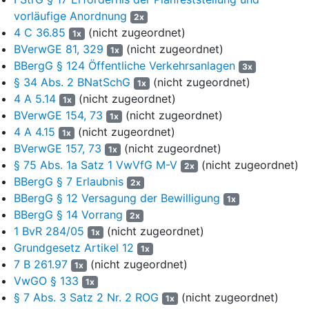
vorläufige Anordnung
Haupt- und Hilfsantrag weiter. Das Oberverwaltungsgericht
2x
habe den rechtlichen Gehalt und die Betroffenheit ihrer
4 C 36.85
(nicht zugeordnet)
1x
Bergbauberechtigungen verkannt.
BVerwGE 81, 329
(nicht zugeordnet)
1x
BBergG § 124 Öffentliche Verkehrsanlagen
3x
9
Der Beklagte und die Beigeladene haben Anschlussrevision
§ 34 Abs. 2 BNatSchG
(nicht zugeordnet)
1x
eingelegt. Die Beeinträchtigung der Bewilligung "Landtief" sei
4 A 5.14
(nicht zugeordnet)
1x
zumutbar und entschädigungslos hinzunehmen. Nach
BVerwGE 154, 73
(nicht zugeordnet)
Auffassung der Beigeladenen hätte das Klagevorbringen zudem
1x
4 A 4.15
(nicht zugeordnet)
in weiten Teilen als präkludiert und verspätet zurückgewiesen
1x
werden müssen.
BVerwGE 157, 73
(nicht zugeordnet)
1x
§ 75 Abs. 1a Satz 1 VwVfG M-V
(nicht zugeordnet)
2x
Entscheidungsgründe
BBergG § 7 Erlaubnis
2x
10
Auf die Revisionen unterliegt das Urteil in vollem Umfang
BBergG § 12 Versagung der Bewilligung
1x
der revisionsgerichtlichen Prüfung. Gegenstand der
BBergG § 14 Vorrang
2x
Revision der Klägerin ist das angegriffene Urteil nur, soweit ihr
1 BvR 284/05
(nicht zugeordnet)
1x
Hauptantrag in vollem Umfang und ihr Hilfsantrag teilweise
Grundgesetz Artikel 12
1x
abgewiesen worden sind. Sie kritisiert ferner einzelne
7 B 261.97
(nicht zugeordnet)
1x
Begründungselemente, die den zu ihren Gunsten ergangenen
VwGO § 133
1x
Verpflichtungsausspruch betreffen. Darauf erstreckt sich der für
§ 7 Abs. 3 Satz 2 Nr. 2 ROG
(nicht zugeordnet)
1x
den Überprüfungsumfang nach
§ 139 Abs. 3 Satz 4 VwGO