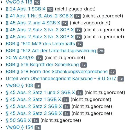
VwGO § 113
1x
12. März 2018 liege vor, es bestehe ein laufendes
§ 24 Abs. 1 SGB X
(nicht zugeordnet)
1x
Unterhaltsverfahren gegenüber dem Vater. Am 1. September
§ 41 Abs. 1 Nr. 3, Abs. 2 SGB X
(nicht zugeordnet)
1x
2022 nahm sie den Bachelorstudiengang … an der Universität in
§ 45 Abs. 2 und 4 SGB X
(nicht zugeordnet)
1x
Leiden in den Niederlanden auf.
§ 45 Abs. 2 Satz 3 Nr. 2 SGB X
(nicht zugeordnet)
1x
3
Die Beklagte forderte den Vater der Klägerin mit Bescheid
§ 45 Abs. 2 Satz 3 Nr. 3 SGB X
(nicht zugeordnet)
1x
vom 14. September 2022 auf, die erforderlichen Auskünfte
BGB § 1610 Maß des Unterhalts
1x
über seine Einkünfte im Jahr 2020 zu erteilen und zu belegen.
BGB § 1612 Art der Unterhaltsgewährung
7x
Dieser teilte daraufhin mit, er sei seinen Mitwirkungspflichten
20 W 473/02
(nicht zugeordnet)
1x
jederzeit nachgekommen und habe der Klägerin bereits alle
BGB § 516 Begriff der Schenkung
1x
Unterlagen vorgelegt. Zugleich übermittelte der Vater der
BGB § 518 Form des Schenkungsversprechens
2x
Klägerin das angeforderte Formblatt 3 (Einkommenserklärung),
Urteil vom Oberlandesgericht Karlsruhe - 9 U 5/17
1x
datiert auf den 13. Juli 2022, sowie weitere Unterlagen zu
VwGO § 108
1x
seinem Einkommen.
§ 45 Abs. 2 Satz 1 und 2 SGB X
(nicht zugeordnet)
1x
4
Die Beklagte entsprach mit Bescheid vom 29. November
§ 45 Abs. 2 Satz 1 SGB X
(nicht zugeordnet)
1x
2022 dem Antrag der Klägerin auf Ausbildungsförderung. Sie
§ 45 Abs. 2 Satz 2 SGB X
(nicht zugeordnet)
1x
gewährte für den Bewilligungszeitraum September 2022 bis
§ 45 Abs. 2 Satz 3 SGB X
(nicht zugeordnet)
1x
August 2023 einen Förderungsbetrag in Höhe von 297,00 EUR
§ 50 SGB X
(nicht zugeordnet)
1x
monatlich, der sich aus einem Förderungsanspruch in Höhe von
VwGO § 154
1x
131,91 EUR sowie aus einer Vorausleistung in Bezug auf den