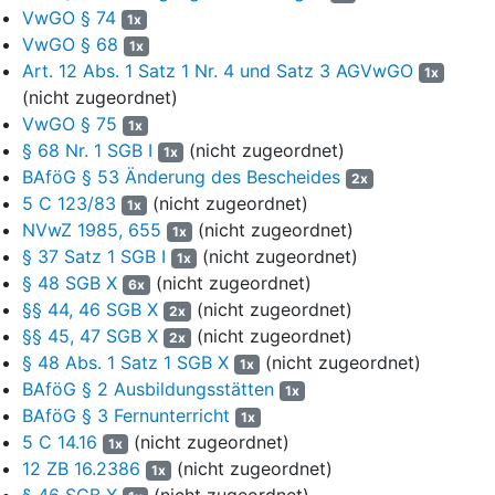
Bewilligung von Ausbildungsförderung ab. Zur Begründung wurde
VwGO § 74
1x
ausgeführt, die Klägerin habe ihren Grundanspruch auf
VwGO § 68
1x
Ausbildungsförderung gemäß
§ 7 Abs. 1 BAföG
durch den
Art. 12 Abs. 1 Satz 1 Nr. 4 und Satz 3 AGVwGO
1x
Abschluss des Studiums Soziale Arbeit ausgeschöpft und die
(nicht zugeordnet)
Voraussetzungen für die Förderung einer weiteren Ausbildung
VwGO § 75
1x
gemäß
§ 7 Abs. 2 BAföG
lägen nicht vor.
§ 68 Nr. 1 SGB I
(nicht zugeordnet)
1x
Am 1. Dezember 2023 stellte die Klägerin unter Vorlage einer
BAföG § 53 Änderung des Bescheides
2x
Leistungsbescheinigung der U. W. erneut einen Antrag auf
5 C 123/83
(nicht zugeordnet)
1x
Ausbildungsförderung für ihr Studium der Rechtswissenschaften
NVwZ 1985, 655
(nicht zugeordnet)
1x
an der U. W. Der Beklagte teilte der Klägerin daraufhin mit, dass
§ 37 Satz 1 SGB I
(nicht zugeordnet)
1x
dieser Antrag nicht bearbeitet werde, da sie bereits mit Bescheid
§ 48 SGB X
(nicht zugeordnet)
6x
vom 10. November 2023 die Information erhalten habe, dass sie
§§ 44, 46 SGB X
(nicht zugeordnet)
2x
dem Grunde nach nicht mehr gefördert werden könne.
§§ 45, 47 SGB X
(nicht zugeordnet)
2x
Mit E-Mail an den Beklagten vom 13. Dezember 2023 gab die
§ 48 Abs. 1 Satz 1 SGB X
(nicht zugeordnet)
1x
Klägerin an, sie habe ihr Studium der Rechtswissenschaften nach
BAföG § 2 Ausbildungsstätten
1x
langer Unterbrechung und Studiengangwechsel
BAföG § 3 Fernunterricht
1x
wiederaufgenommen und wolle im März 2024 ihr Staatsexamen
5 C 14.16
(nicht zugeordnet)
1x
ablegen. Sie habe seit Dezember 2023 von Seiten der Universität
12 ZB 16.2386
(nicht zugeordnet)
1x
die Voraussetzungen für eine BAföG-Förderung erfüllt. Da ihr
§ 46 SGB X
(nicht zugeordnet)