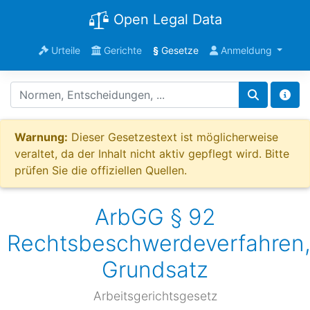
Open Legal Data
Urteile
Gerichte
§
Gesetze
Anmeldung
Warnung:
Dieser Gesetzestext ist möglicherweise
veraltet, da der Inhalt nicht aktiv gepflegt wird. Bitte
prüfen Sie die offiziellen Quellen.
ArbGG § 92
Rechtsbeschwerdeverfahren
Grundsatz
Arbeitsgerichtsgesetz