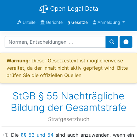
Open Legal Data
Urteile
Gerichte
§
Gesetze
Anmeldung
Warnung:
Dieser Gesetzestext ist möglicherweise
veraltet, da der Inhalt nicht aktiv gepflegt wird. Bitte
prüfen Sie die offiziellen Quellen.
StGB § 55 Nachträgliche
Bildung der Gesamtstrafe
Strafgesetzbuch
(1) Die
§§ 53 und 54
sind auch anzuwenden, wenn ein