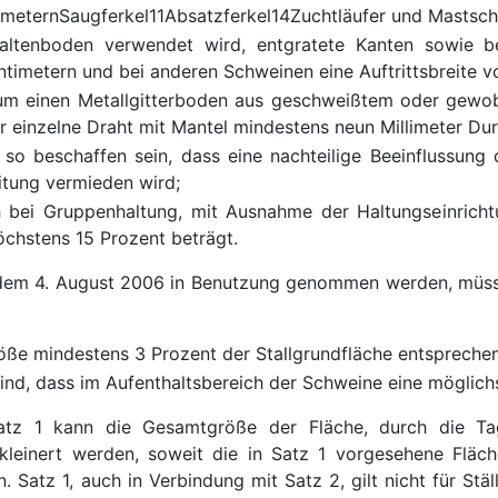
limetern
Saugferkel
11
Absatzferkel
14
Zuchtläufer und Mastsc
altenboden verwendet wird, entgratete Kanten sowie be
ntimetern und bei anderen Schweinen eine Auftrittsbreite 
 um einen Metallgitterboden aus geschweißtem oder gewo
r einzelne Draht mit Mantel mindestens neun Millimeter D
 so beschaffen sein, dass eine nachteilige Beeinflussun
tung vermieden wird;
 bei Gruppenhaltung, mit Ausnahme der Haltungseinrichtu
öchstens 15 Prozent beträgt.
h dem 4. August 2006 in Benutzung genommen werden, müssen
öße mindestens 3 Prozent der Stallgrundfläche entspreche
ind, dass im Aufenthaltsbereich der Schweine eine möglichs
z 1 kann die Gesamtgröße der Fläche, durch die Tages
rkleinert werden, soweit die in Satz 1 vorgesehene Flä
. Satz 1, auch in Verbindung mit Satz 2, gilt nicht für St