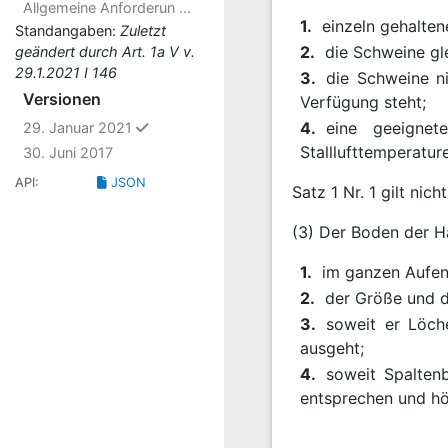
Allgemeine Anforderun ...
1.
einzeln gehalte
Standangaben:
Zuletzt
2.
die Schweine gle
geändert durch Art. 1a V v.
29.1.2021 I 146
3.
die Schweine n
Versionen
Verfügung steht;
ausgewählt
4.
eine geeignet
29. Januar 2021
Stalllufttemperatur
30. Juni 2017
API:
JSON
Satz 1 Nr. 1 gilt nic
(3) Der Boden der H
1.
im ganzen Aufent
2.
der Größe und d
3.
soweit er Löch
ausgeht;
4.
soweit Spaltenb
entsprechen und hö