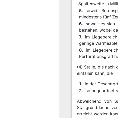
Spaltenweite in Mil
5.
soweit Betonsp
mindestens fünf Ze
6.
soweit es sich
bestehen, wobei de
7.
im Liegebereich
geringe Wärmeablei
8.
im Liegebereich
Perforationsgrad h
(4) Ställe, die nac
einfallen kann, die
1.
in der Gesamtgr
2.
so angeordnet s
Abweichend von Sat
Stallgrundfläche ve
erreicht werden kann