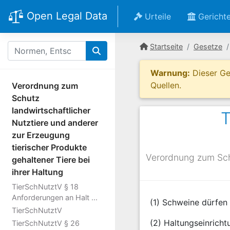
Open Legal Data
Urteile
Gericht
Startseite
Gesetze
Warnung:
Dieser Ges
Quellen.
Verordnung zum
Schutz
landwirtschaftlicher
T
Nutztiere und anderer
zur Erzeugung
tierischer Produkte
Verordnung zum Schu
gehaltener Tiere bei
ihrer Haltung
TierSchNutztV § 18
Anforderungen an Halt ...
(1) Schweine dürfen
TierSchNutztV
(2) Haltungseinrich
TierSchNutztV § 26