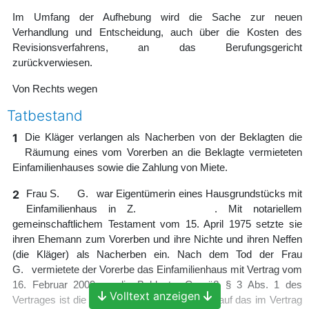
Im Umfang der Aufhebung wird die Sache zur neuen
Verhandlung und Entscheidung, auch über die Kosten des
Revisionsverfahrens, an das Berufungsgericht
zurückverwiesen.
Von Rechts wegen
Tatbestand
1
Die Kläger verlangen als Nacherben von der Beklagten die
Räumung eines vom Vorerben an die Beklagte vermieteten
Einfamilienhauses sowie die Zahlung von Miete.
2
Frau S. G. war Eigentümerin eines Hausgrundstücks mit
Einfamilienhaus in Z. . Mit notariellem
gemeinschaftlichem Testament vom 15. April 1975 setzte sie
ihren Ehemann zum Vorerben und ihre Nichte und ihren Neffen
(die Kläger) als Nacherben ein. Nach dem Tod der Frau
G. vermietete der Vorerbe das Einfamilienhaus mit Vertrag vom
16. Februar 2009 an die Beklagte. Gemäß § 3 Abs. 1 des
Volltext anzeigen
Vertrages ist die monatliche Miete von 675 € auf das im Vertrag