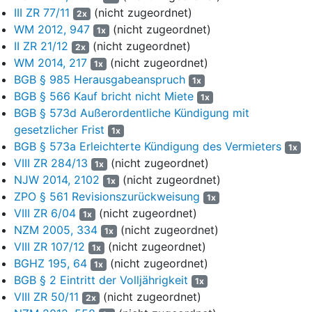
Mietzahlungen. Den von ihnen geltend gemachten
III ZR 77/11
(nicht zugeordnet)
2x
Räumungsanspruch stützten sie mit Schriftsatz vom 2. April
WM 2012, 947
(nicht zugeordnet)
1x
2013 - der Beklagten am 8. April 2013 zugestellt - auch auf diese
II ZR 21/12
(nicht zugeordnet)
2x
Kündigung. Die Beklagte zahlte die ausstehenden Mieten
WM 2014, 217
(nicht zugeordnet)
während des Berufungsverfahrens an die Kläger, nämlich für
1x
BGB § 985 Herausgabeanspruch
April und Mai 2012 am 4. April 2013 und für Juni 2012 am 29.
1x
Mai 2013.
BGB § 566 Kauf bricht nicht Miete
1x
BGB § 573d Außerordentliche Kündigung mit
5
Die Kläger haben mit ihrer Klage ursprünglich die Räumung
gesetzlicher Frist
1x
des Hauses sowie die Zahlung der Miete für die Monate
BGB § 573a Erleichterte Kündigung des Vermieters
1x
Januar bis Mai 2012 nebst vorgerichtlichen
VIII ZR 284/13
(nicht zugeordnet)
1x
Rechtsanwaltskosten und Zinsen verlangt. Das Amtsgericht hat
NJW 2014, 2102
(nicht zugeordnet)
1x
die Klage abgewiesen. Auf die hiergegen gerichtete Berufung hat
ZPO § 561 Revisionszurückweisung
das Landgericht bezüglich der Zahlung der Miete für die Monate
1x
VIII ZR 6/04
(nicht zugeordnet)
April und Mai 2012 die Erledigung der Hauptsache festgestellt
1x
und die Beklagte verurteilt, auf den für erledigt erklärten Teil
NZM 2005, 334
(nicht zugeordnet)
1x
entfallende Zinsen und vorgerichtliche Rechtsanwaltskosten zu
VIII ZR 107/12
(nicht zugeordnet)
1x
zahlen, und hat die Klagabweisung im Übrigen bestätigt. Mit der
BGHZ 195, 64
(nicht zugeordnet)
1x
vom Berufungsgericht zugelassenen Revision verfolgen die
BGB § 2 Eintritt der Volljährigkeit
1x
Kläger den Räumungsanspruch weiter.
VIII ZR 50/11
(nicht zugeordnet)
2x