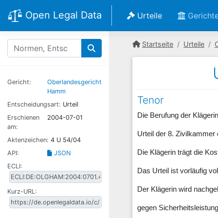
Open Legal Data
Urteile
Gericht
Startseite
Urteile
Gericht:
Oberlandesgericht
Hamm
Tenor
Entscheidungsart:
Urteil
Die Berufung der Kläger
Erschienen
2004-07-01
am:
Urteil der 8. Zivilkamme
Aktenzeichen:
4 U 54/04
Die Klägerin trägt die Ko
API:
JSON
ECLI:
Das Urteil ist vorläufig vo
Der Klägerin wird nachge
Kurz-URL:
gegen Sicherheitsleistun