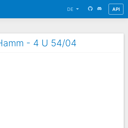
DE
API
 Hamm - 4 U 54/04