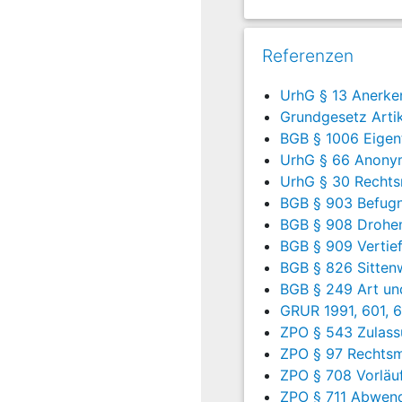
Werkverzeichnis aufzune
Werke eines Künstlers u
Referenzen
stehe neben dem Inhaber 
Nachteile erleiden könne.
UrhG § 13 Anerke
Die Klägerin hat beantragt
Grundgesetz Artik
BGB § 1006 Eigen
den Beklagten zu verurtei
UrhG § 66 Anony
das von Herrn L als Test
UrhG § 30 Rechts
BGB § 903 Befugn
Karl Hofer zugeschrieben
BGB § 908 Drohe
Oel/Leinwand, 85 x 111 c
BGB § 909 Vertie
BGB § 826 Sitten
verzeichnis von Karl Ho
BGB § 249 Art un
Der Beklagte hat beantrag
GRUR 1991, 601, 
ZPO § 543 Zulass
die Klage abzuweisen.
ZPO § 97 Rechtsm
Er hat ein Rechtsschutzbe
ZPO § 708 Vorläuf
nicht gebe. Die Veröffent
ZPO § 711 Abwen