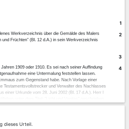
1
ordenes Werkverzeichnis über die Gemälde des Malers
2
n und Früchten" (Bl. 12 d.A.) in sein Werkverzeichnis
3
n Jahren 1909 oder 1910. Es sei nach seiner Auffindung
4
ntgenaufnahme eine Untermalung feststellen lassen.
n Emmaus zum Gegenstand habe. Nach Vorlage einer
lte Testamentsvollstrecker und Verwalter des Nachlasses
s einer Urkunde vom 28. Juni 2002 (Bl. 17 d.A.). Herr I
lleben unter dem Titel: "Licht und Vanitas" geschrieben.
Labor von K vom 9. April 2003 (Bl.12 ff. d.A.) habe
 herleiten ließen.
5
 über die von Karl Hofer gefertigten Gemälde erarbeitet
g dieses Urteil.
schriebene Stilleben, um das es hier gehe, in das