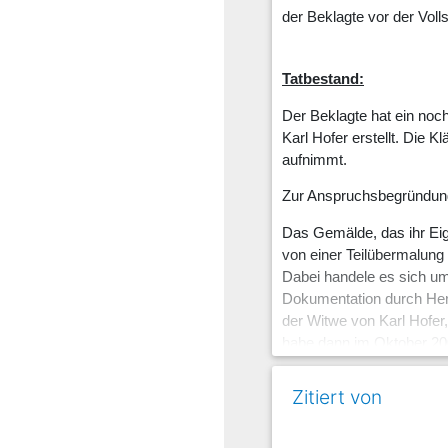
der Beklagte vor der Volls
Tatbestand:
Der Beklagte hat ein noc
Karl Hofer erstellt. Die 
aufnimmt.
Zur Anspruchsbegründung 
Das Gemälde, das ihr Eig
von einer Teilübermalung
Dabei handele es sich u
Dokumentation durch Herr
der Witwe von Karl Hofer,
habe dann im Oktober 2001
Eine naturwissenschaftli
ergeben, dass sich darau
Zitiert von
Die Klägerin hat die Mein
und veröffentlicht habe, 