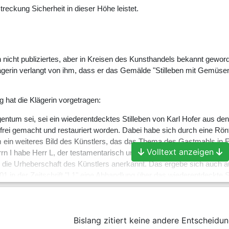
treckung Sicherheit in dieser Höhe leistet.
h nicht publiziertes, aber in Kreisen des Kunsthandels bekannt gew
Klägerin verlangt von ihm, dass er das Gemälde "Stilleben mit Gemüse
hat die Klägerin vorgetragen:
entum sei, sei ein wiederentdecktes Stilleben von Karl Hofer aus de
 frei gemacht und restauriert worden. Dabei habe sich durch eine Rö
m ein weiteres Bild des Künstlers, das das Thema des Gastmahls i
Volltext anzeigen
n I habe Herr L, der testamentarisch und nachlassgerichtlich bestel
 die Urheberschaft des Künstlers anerkannt. Das ergebe sich auch au
 in der Zeitschrift "L1" eine Abhandlung über das wiederentdeckte Sti
che Untersuchung zum Malmaterial und zum maltechnischen Aufbau im 
s keine Argumente gegen eine Zuordnung des Gemäldes zu Karl Hofer
ung vertreten, der Beklagte sei dadurch, dass er das Werkverzeichnis
Bislang zitiert keine andere Entscheidun
verpflichtet, auch das dem Künstler urheberrechtlich einwandfrei zuge