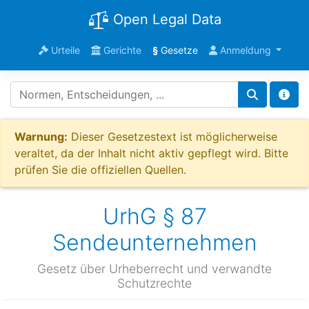
Open Legal Data
Urteile
Gerichte
§
Gesetze
Anmeldung
Warnung:
Dieser Gesetzestext ist möglicherweise
veraltet, da der Inhalt nicht aktiv gepflegt wird. Bitte
prüfen Sie die offiziellen Quellen.
UrhG § 87
Sendeunternehmen
Gesetz über Urheberrecht und verwandte
Schutzrechte