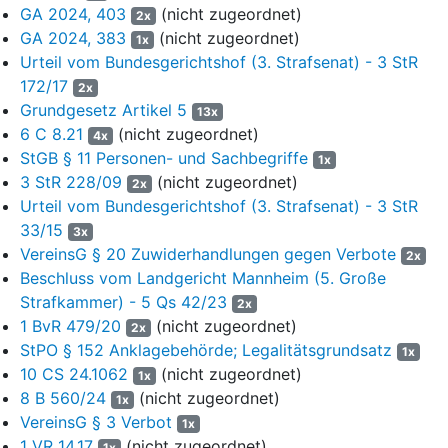
möglicher Bezug zu den Gewalttaten der HAMAS, die im
GA 2024, 403
(nicht zugeordnet)
2x
Sinne eines identitätsstiftenden Selbstverständnisses und
GA 2024, 383
(nicht zugeordnet)
1x
ideologischen Leitziels das Existenzrecht Israels negiere und
Urteil vom Bundesgerichtshof (3. Strafsenat) - 3 StR
sich dessen gewaltsamer Vernichtung verschrieben habe.
172/17
2x
Ferner könne nach summarischer Prüfung die Leugnung des
Grundgesetz Artikel 5
13x
Existenzrechts Israels im Einzelfall dem Kennzeichenverbot
6 C 8.21
(nicht zugeordnet)
des § 86a Abs. 1 Nr. 1 i.V.m.
§ 86 Abs. 1 und 2 StGB
4x
StGB § 11 Personen- und Sachbegriffe
unterfallen. Nach überschlägiger Prüfung habe sich die
1x
HAMAS insbesondere in ihrer Charta die Leugnung des
3 StR 228/09
(nicht zugeordnet)
2x
Existenzrechts Israels in einem identitätsstiftenden Sinne
Urteil vom Bundesgerichtshof (3. Strafsenat) - 3 StR
derart zu eigen gemacht, dass diese zumindest auch als ihr
33/15
3x
Kennzeichen erscheine.
VereinsG § 20 Zuwiderhandlungen gegen Verbote
2x
Beschluss vom Landgericht Mannheim (5. Große
7
Ebenfalls spreche Überwiegendes für die Strafbarkeit der mit
Strafkammer) - 5 Qs 42/23
der Auflage Nr. 2 untersagten Parolen „From the river to the
2x
1 BvR 479/20
(nicht zugeordnet)
sea“, „There is only one state – Palestine 48“ sowie „Yalla,
2x
yalla, Intifada“ (und Abwandlungen ebendieser). Das
StPO § 152 Anklagebehörde; Legalitätsgrundsatz
1x
Polizeipräsidium S. habe in der Bescheidbegründung konkrete
10 CS 24.1062
(nicht zugeordnet)
1x
Anhaltspunkte dafür dargelegt, dass beim Ausruf von „From
8 B 560/24
(nicht zugeordnet)
1x
the river to the sea“ mit hoher Wahrscheinlichkeit gegen die
VereinsG § 3 Verbot
1x
Strafnormen des
§ 86a Abs. 1 Nr. 1 i.V.m. 86 Abs. 1 und 2
1 VR 14.17
(nicht zugeordnet)
1x