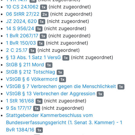
StGB
oder § 20 Abs. 1 Satz 1 Nr. 5 i.V.m.
§ 9 Abs. 1 Satz 1
10 CS 24.1062
(nicht zugeordnet)
1x
VereinsG
verstoßen werde. Die Parole sei ein Kennzeichen
06 StRR 27/22
(nicht zugeordnet)
2x
der verbotenen HAMAS und ein unbefangener Beobachter der
JZ 2024, 620
(nicht zugeordnet)
1x
geplanten Versammlung werde nicht auf Anhieb erkennen
14 S 956/24
(nicht zugeordnet)
1x
können, dass sie eindeutig nicht als Kennzeichen dieser
1 BvR 2067/17
(nicht zugeordnet)
Terrororganisation verwendet werde. Bei der HAMAS handele
1x
1 BvR 150/03
(nicht zugeordnet)
es sich gerade um eine der Kriegsparteien in dem – trotz der
1x
vorläufigen Waffenruhe de facto andauernden – Gaza-Konflikt.
2 C 25.17
(nicht zugeordnet)
1x
Es spreche weiter Überwiegendes dafür, dass der Ausspruch
§ 13 Abs. 1 Satz 1 VersG
(nicht zugeordnet)
1x
„There is only one state – Palestine 48“ von einem
StGB § 211 Mord
1x
unbefangenen Beobachter so verstanden werde, dass mit
StGB § 212 Totschlag
1x
dieser Parole in strafbarer Weise das Existenzrecht des
VStGB § 6 Völkermord
1x
Staates Israel verneint und der Wunsch nach einem Palästina
VStGB § 7 Verbrechen gegen die Menschlichkeit
1x
in den Grenzen von 1948 ausgedrückt werde. Mit „48“ sei das
VStGB § 13 Verbrechen der Aggression
1x
Jahr 1948 gemeint, mithin der Zeitpunkt vor der
1 StR 161/68
(nicht zugeordnet)
1x
Staatsgründung Israels am 14. Mai 1948. Die Parole stehe
9 Ss 177/17
(nicht zugeordnet)
1x
daher eindeutig für die Ablehnung jeglicher Form von jüdischer
Stattgebender Kammerbeschluss vom
Staatssouveränität sowie friedlicher Koexistenz beider Völker;
Bundesverfassungsgericht (1. Senat 3. Kammer) - 1
sie sei als ein Fall von israelbezogenem Antisemitismus zu
werten. Für die Strafbarkeit der Parole „Yalla, yalla, Intifada“
BvR 1384/16
1x