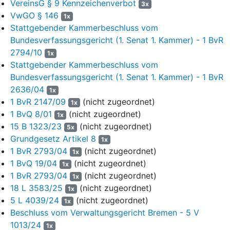
VereinsG § 9 Kennzeichenverbot
3x
eines Hauptsacheverfahrens losgelöste allgemeine
VwGO § 146
1x
Interessenabwägung falle zu Lasten des Antragstellers aus.
Stattgebender Kammerbeschluss vom
Es spreche einiges dafür, dass jedenfalls im Rahmen einer
Bundesverfassungsgericht (1. Senat 1. Kammer) - 1 BvR
pro-palästinensischen Demonstration, die während des noch
andauernden Konflikts zwischen Israel und der HAMAS
2794/10
1x
stattfinde, das mit der Auflage Nr. 1 untersagte Leugnen des
Stattgebender Kammerbeschluss vom
Existenzrechts Israels den Tatbestand der Volksverhetzung
Bundesverfassungsgericht (1. Senat 1. Kammer) - 1 BvR
nach
§ 130 Abs. 1 Nrn. 1 oder 2 StGB
erfülle und somit eine
2636/04
1x
unmittelbare Gefahr für die öffentliche Sicherheit i.S.d.
§ 13
1 BvR 2147/09
(nicht zugeordnet)
1x
Abs. 1 Satz 1 VersG
NRW bestehe. Ein unbefangener
1 BvQ 8/01
(nicht zugeordnet)
1x
Beobachter der angemeldeten Versammlung gehe nicht von
15 B 1323/23
(nicht zugeordnet)
5x
einer straffrei möglichen Leugnung des Existenzrechts Israels
Grundgesetz Artikel 8
1x
aus, sondern sehe zugleich auch das Existenzrecht der in
1 BvR 2793/04
(nicht zugeordnet)
1x
Israel lebenden Jüdinnen und Juden als betroffen an. Damit
1 BvQ 19/04
(nicht zugeordnet)
werde eine entsprechende Äußerung überwiegend
1x
1 BvR 2793/04
(nicht zugeordnet)
wahrscheinlich zugleich als Aufruf zu Gewalt- und
1x
Willkürhandlungen an den in Deutschland lebenden Jüdinnen
18 L 3583/25
(nicht zugeordnet)
1x
und Juden verstanden. Auch spreche vieles dafür, die
5 L 4039/24
(nicht zugeordnet)
1x
Leugnung des Existenzrechts Israels als nach
§ 140 Nr. 2
Beschluss vom Verwaltungsgericht Bremen - 5 V
StGB
strafbar anzusehen. Es ergebe sich insoweit ein
1013/24
1x