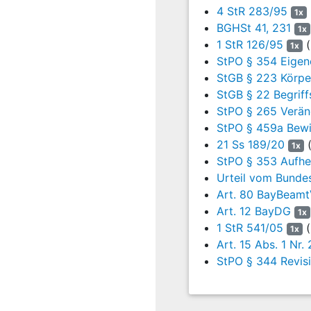
Meinungsfreiheit des Ang
4 StR 283/95
1x
berücksichtigt, dass die 
BGHSt 41, 231
1x
einer Zurechtweisung im 
1 StR 126/95
(
1x
Konfliktsituationen im S
StPO § 354 Eigen
dass der Angeklagte die 
StGB § 223 Körpe
und anschließend, ohne s
StGB § 22 Begrif
festgestellten Umstände 
StPO § 265 Verän
gegeben hatte, auf freie
StPO § 459a Bewi
Bedenken entgegen steh
21 Ss 189/20
(
1x
d. Der Einwand der Revi
StPO § 353 Aufheb
Urteil vom Bunde
4. Die Feststellungen tr
Art. 80 BayBeam
Art. 12 BayDG
a. In Betracht kommt alle
1x
und rücksichtslos falsc
1 StR 541/05
(
1x
Sinne der Strafvorschrift
Art. 15 Abs. 1 Nr
haltenden Fahrzeugen auf
StPO § 344 Revis
Straßenraum bilden (BG
StVO
Rn. 16 m.w.N.; Jah
Ed. 1.5.2024, StGB § 315c