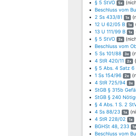
§ 5 StVO
(nic
5x
3. Die rechtsfehlerfrei g
Beschluss vom Bun
185 und
§ 193 StGB
sowi
2 Ss 433/81
(n
1x
a. Nach gefestigter verfa
12 U 62/05 B
(
1x
Verurteilung nach
§ 185 
13 U 111/99 B
1x
Beeinträchtigungen, die d
§ 5 StVO
(nic
3x
herabsetzenden Äußerung
Beschluss vom Ob
Meinungsfreiheit hinter 
5 Ss 101/88
(n
3x
juris Rn. 13; BVerfG, B
4 StR 420/11
(
2x
§ 5 Abs. 4 Satz 6
b. Der Senat tendiert da
1 Ss 154/96
(n
2023 – 2
04 StRR 292/23
2x
und des Ehrenschutzes na
4 StR 725/94
3x
Umstände selbst vornehme
StGB § 315b Gefäh
Senat a.a.O. Rn. 15 m.w.
StGB § 240 Nöti
Person und Anzahl der Ä
§ 4 Abs. 1 S. 2 St
juris Rn. 21 ff.). In die
4 Ss 88/23
(ni
1x
Rückwirkungen auf die pe
4 StR 228/02
1x
2126/93
–, juris Rn. 31;
BGHSt 48, 233
1
Beschluss vom Bu
c) Der Senat ist zu der 