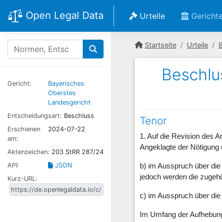
Open Legal Data
Urteile
Gericht
Startseite
Urteile
Beschlu
Gericht:
Bayerisches
Oberstes
Landesgericht
Entscheidungsart:
Beschluss
Tenor
Erschienen
2024-07-22
1. Auf die Revision des 
am:
Angeklagte der Nötigung u
Aktenzeichen:
203 StRR 287/24
API:
JSON
b) im Ausspruch über die
jedoch werden die zugehö
Kurz-URL:
c) im Ausspruch über die
Im Umfang der Aufhebung