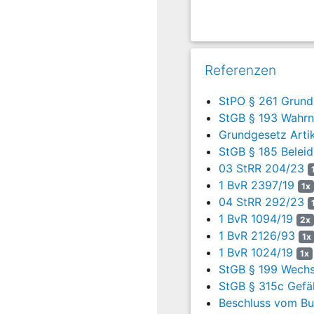
zwischen Diebach und Neu
Fahrtrichtung mit einer 
überholte den Geschädig
bremste anschließend sei
Referenzen
einem abrupten Abbremse
Reaktion das Notbremssys
StPO § 261 Grunds
bezeichnete ihn der Ange
StGB § 193 Wahrn
2. Mit ihren Angriffen ge
Grundgesetz Artik
StGB § 185 Belei
a. Das Landgericht hat d
03 StRR 204/23
unterzogen und sich sorg
1 BvR 2397/19
umfassend gewürdigt. Da
1x
Rede stellte und der Angek
04 StRR 292/23
Ausführungen zum Ergebn
1 BvR 1094/19
2x
1 BvR 2126/93
1x
b. Der von der Revision b
1 BvR 1024/19
1x
Einlassung des Angeklagt
StGB § 199 Wechs
c. Der Vortrag des Angek
StGB § 315c Gefä
nach
§ 261 StPO
nicht zu
Beschluss vom Bun