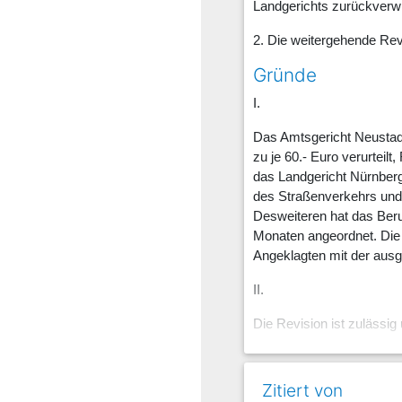
Landgerichts zurückverw
2. Die weitergehende Rev
Gründe
I.
Das Amtsgericht Neustad
zu je 60.- Euro verurteil
das Landgericht Nürnberg
des Straßenverkehrs und 
Desweiteren hat das Beru
Monaten angeordnet. Die 
Angeklagten mit der ausg
II.
Die Revision ist zulässi
1. Die Berufungskammer h
Zitiert von
Am 16. Dezember 2021 geg