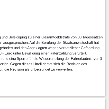
 und Beleidigung zu einer Gesamtgeldstrafe von 90 Tagessätzen
aten ausgesprochen. Auf die Berufung der Staatsanwaltschaft hat
abgeändert und den Angeklagten wegen vorsätzlicher Gefährdung
 Euro unter Bewilligung einer Ratenzahlung verurteilt.
und eine Sperre für die Wiedererteilung der Fahrerlaubnis von 9
fen. Gegen dieses Urteil richtet sich die Revision des
, die Revision als unbegründet zu verwerfen.
olizeibeamter, als Führer eines PKWs auf der Bundesstraße B 8