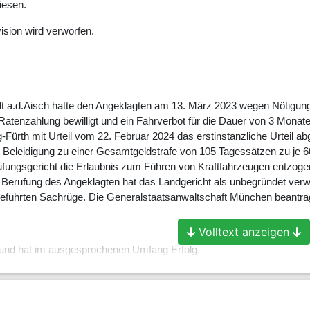
iesen.
ision wird verworfen.
t a.d.Aisch hatte den Angeklagten am 13. März 2023 wegen Nötigung
t, Ratenzahlung bewilligt und ein Fahrverbot für die Dauer von 3 Mon
-Fürth mit Urteil vom 22. Februar 2024 das erstinstanzliche Urteil 
Beleidigung zu einer Gesamtgeldstrafe von 105 Tagessätzen zu je 60.-
fungsgericht die Erlaubnis zum Führen von Kraftfahrzeugen entzogen 
Berufung des Angeklagten hat das Landgericht als unbegründet verwor
eführten Sachrüge. Die Generalstaatsanwaltschaft München beantragt
Volltext anzeigen
g und hat im ausgesprochenen Umfang Erfolg.
at im Wesentlichen folgende Feststellungen getroffen:
en 15.00 Uhr fuhr der Angeklagte, ein mittlerweile pensionierter P