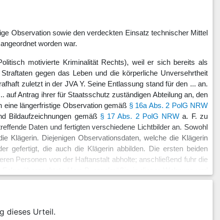
tige Observation sowie den verdeckten Einsatz technischer Mittel
. angeordnet worden war.
tisch motivierte Kriminalität Rechts), weil er sich bereits als
traftaten gegen das Leben und die körperliche Unversehrtheit
haft zuletzt in der JVA Y. Seine Entlassung stand für den ... an.
. auf Antrag ihrer für Staatsschutz zuständigen Abteilung an, den
h eine längerfristige Observation gemäß
§ 16a Abs. 2 PolG NRW
 und Bildaufzeichnungen gemäß
§ 17 Abs. 2 PolG NRW
a. F. zu
reffende Daten und fertigten verschiedene Lichtbilder an. Sowohl
 die Klägerin. Diejenigen Observationsdaten, welche die Klägerin
er gefertigt, die auch die Klägerin abbilden. Die ersten beiden
ren Personen von der Haftanstalt abholte; anschließend fuhr die
Folge übernachtete Herr B. regelmäßig in dieser Wohnung und
eamt Y melderechtlich an und ließ hierbei - der dortigen Praxis
zichtete das Polizeipräsidium ab diesem Tag auf Observationen
en am ... insgesamt ein. Das Polizeipräsidium X informierte die
g dieses Urteil.
digt - über die durchgeführten Maßnahmen und die Möglichkeit,