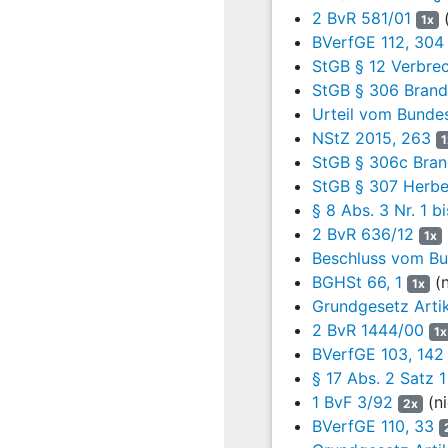
12
2 BvR 581/01
(
1x
173 Satz 1 VwGO
i
BVerfGE 112, 304
1 GG
geschützten Grundr
StGB § 12 Verbre
Abs. 1 Nr. 1 VwGO
und
Rahmen am ... Daten de
StGB § 306 Brand
Klägerin am ... fehlte e
Urteil vom Bundes
NStZ 2015, 263
1
13
b) Hingegen bleibt 
StGB § 306c Bran
F. in der Auslegun
StGB § 307 Herbei
Oberverwaltungsgericht
§ 8 Abs. 3 Nr. 1 
Mittel zur Anfertigun
2 BvR 636/12
revisionsgerichtlich nic
1x
Beschluss vom Bu
14
Das Berufungsger
BGHSt 66, 1
(n
1x
Tatbestandsmerkmal
Grundgesetz Artik
keinen Verstoß gegen B
2 BvR 1444/00
1x
Anfertigung von Bildau
BVerfGE 103, 142
insoweit haben die Pol
§ 17 Abs. 2 Satz
gerichtlichen Überprüfu
1 BvF 3/92
(ni
2x
Bildaufnahmen. Nur die
BVerfGE 110, 33
15
Das Oberverwaltung