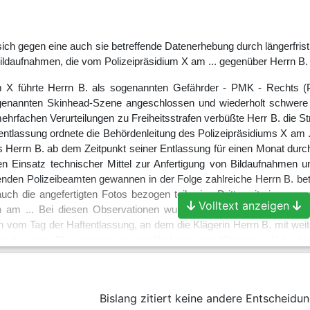
sich gegen eine auch sie betreffende Datenerhebung durch längerfris
Bildaufnahmen, die vom Polizeipräsidium X am ... gegenüber Herrn B
 X führte Herrn B. als sogenannten Gefährder - PMK - Rechts (Poli
genannten Skinhead-Szene angeschlossen und wiederholt schwere S
rfachen Verurteilungen zu Freiheitsstrafen verbüßte Herr B. die Straf
entlassung ordnete die Behördenleitung des Polizeipräsidiums X am ..
s Herrn B. ab dem Zeitpunkt seiner Entlassung für einen Monat durc
en Einsatz technischer Mittel zur Anfertigung von Bildaufnahmen
renden Polizeibeamten gewannen in der Folge zahlreiche Herrn B. bet
uch die angefertigten Fotos bezogen teilweise Dritte mit ein, u. a.
Volltext anzeigen
n am ... Bei diesen Observationen wurden insgesamt fünf Lichtbild
om Tag der Haftentlassung, an dem die Klägerin Herrn B. mit weite
e in einem Pkw gemeinsam zur Wohnung der Klägerin in Y. In der 
iche Gegenstände dorthin. Am ... meldete er sich beim Einwohnermeld
ntsprechend - die Adresse des Rathauses eintragen. Daraufhin ver
 stellte die Maßnahmen nach einigen sporadischen Verbleibkontroll
Bislang zitiert keine andere Entscheidun
 vom 28. Januar 2016 - ihr am 2. Februar 2016 persönlich ausgehän