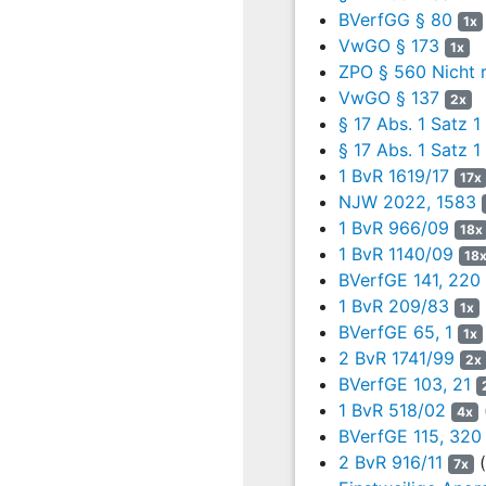
Selbstbestimmung gegen
BVerfGG § 80
1x
Begriff der Tatsachen i
VwGO § 173
1x
konkretisiertes und ze
ZPO § 560 Nicht r
sein würden, über dere
VwGO § 137
2x
beschränkt werden könn
§ 17 Abs. 1 Satz 1
Begriff "Tatsachen" ang
§ 17 Abs. 1 Satz 
5
Der fehlende Richter
1 BvR 1619/17
17x
keine besonders sch
NJW 2022, 1583
durch die Vertraulichke
1 BvR 966/09
18x
Lichtbildern führe fer
1 BvR 1140/09
18
Mitbetroffene in § 1
BVerfGE 141, 220
Ermächtigungsgrundlage
1 BvR 209/83
1x
BVerfGE 65, 1
6
Allerdings lägen die
1x
2 BvR 1741/99
von zwei Lichtbilder
2x
17 Abs. 1 Satz 1 Nr.
BVerfGE 103, 21
absehbarer Zeit Straf
1 BvR 518/02
4x
erforderlich gewese
BVerfGE 115, 320
Präventivmaßnahmen vor
2 BvR 916/11
(
7x
bejahen, da sie der Iden