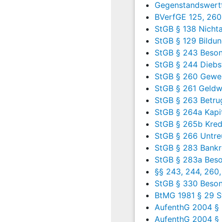
soweit Tatsachen die 
Gegenstandswertf
Begleitpersonen, wenn 
BVerfGE 125, 260
auch personenbezogene
StGB § 138 Nichta
durchführen zu können
StGB § 129 Bildun
Behördenleiter angeordn
StGB § 243 Besond
10
StGB § 244 Diebs
§ 17 Abs. 1 Satz 
Mittel zur Anfertig
StGB § 260 Gewer
Wortes über Personen, 
StGB § 261 Geld
Kontakt- oder Begleitpe
StGB § 263 Betru
Satz 2 PolG NRW
a. F.
StGB § 264a Kapi
durchführen zu können
StGB § 265b Kred
und Bildaufzeichnungen 
StGB § 266 Untre
höchstens einen Monat z
StGB § 283 Bankr
11
StGB § 283a Beso
1. Auf die Gültigkei
Entscheidung des S
§§ 243, 244, 260,
Rechtslage zum Zeitpun
StGB § 330 Besond
Bekanntmachung vom 2
BtMG 1981 § 29 S
Zuständigkeitsbereich 
AufenthG 2004 § 
AufenthG 2004 § 
a) Erweisen sich § 