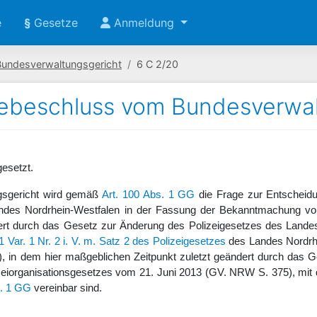
e
§
Gesetze
Anmeldung
Bundesverwaltungsgericht
6 C 2/20
ebeschluss vom Bundesverwal
esetzt.
sgericht wird gemäß
Art. 100 Abs. 1 GG
die Frage zur Entscheidu
des Nordrhein-Westfalen in der Fassung der Bekanntmachung vo
dert durch das Gesetz zur Änderung des Polizeigesetzes des Land
1 Var. 1 Nr. 2 i. V. m. Satz 2 des Polizeigesetzes
des Landes Nordrhe
 in dem hier maßgeblichen Zeitpunkt zuletzt geändert durch das 
zeiorganisationsgesetzes vom 21. Juni 2013 (GV. NRW S. 375), mit 
s. 1 GG
vereinbar sind.