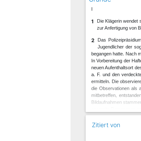
I
1
Die Klägerin wendet 
zur Anfertigung von 
2
Das Polizeipräsidium
Jugendlicher der so
begangen hatte. Nach meh
In Vorbereitung der Haft
neuen Aufenthaltsort de
a. F. und den verdeckt
ermitteln. Die observie
die Observationen als a
mitbetreffen, entstande
Bildaufnahmen stammen v
gesamte Personengrupp
verbrachte auch persönl
für Wohnungssuchende e
Zitiert von
mit Personaleinsatz und
Klägerin mit Schreiben