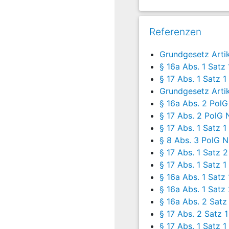
nachträglichen Rechtss
3
Die Klägerin hat am 
Referenzen
hat die Klage mit Ur
den herangezogenen poli
Grundgesetz Artik
hat das Oberverwaltungsg
§ 16a Abs. 1 Satz 
von drei Lichtbildern i
§ 17 Abs. 1 Satz 1
die weitergehende Beruf
Grundgesetz Artik
die Klägerin betreffend
§ 16a Abs. 2 Pol
Satz 1 Nr. 2 i. V. m. 
seien verfassungsgemäß.
§ 17 Abs. 2 PolG
sei jedoch gerechtferti
§ 17 Abs. 1 Satz 1
Nr. 2 i. V. m. Satz 2 un
§ 8 Abs. 3 PolG 
einem legitimen Ziel. Di
§ 17 Abs. 1 Satz
Rechtsprechung zu heim
§ 17 Abs. 1 Satz 
§ 16a Abs. 1 Satz
4
Es gehe um den Schu
§ 16a Abs. 1 Sat
Bedeutung i. S. d.
§
§ 16a Abs. 2 Sat
Unversehrtheit sowie d
werden. In dieser Form l
§ 17 Abs. 2 Satz
zu beeinträchtigen, jede
§ 17 Abs. 1 Satz 1