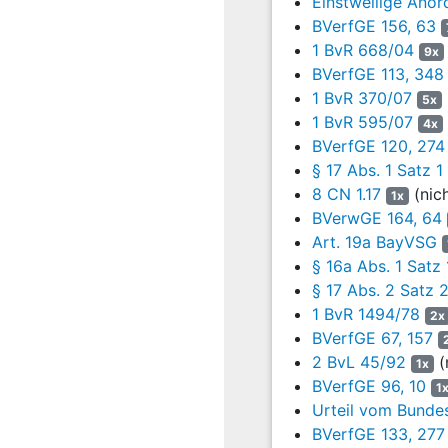
Einstweilige Ano
ergeben können. Die Da
BVerfGE 156, 63
Weise als "andere Per
1 BvR 668/04
9x
Voraussetzungen der Eing
BVerfGE 113, 348
7
Das Berufungsgerich
1 BvR 370/07
5x
Anforderungen das Bu
1 BvR 595/07
4x
gegen den nicht rechtsk
BVerfGE 120, 274
Beklagte tritt der Revis
§ 17 Abs. 1 Satz 
8 CN 1.17
(nic
1x
II
BVerwGE 164, 64
8
Das Verfahren wird
Art. 19a BayVSG
Satz 1 Nr. 2 i. V. m.
§ 16a Abs. 1 Satz 
hier maßgeblichen Zeit
§ 17 Abs. 2 Satz
(GV. NRW S. 132), so
1 BvR 1494/78
2x
vom 25. Juli 2003 (GV.
BVerfGE 67, 157
Nordrhein-Westfalen und
2 BvL 45/92
(
1x
Selbstbestimmung aus Ar
BVerfGE 96, 10
1
9
§ 16a Abs. 1 Satz 
Urteil vom Bundes
mehr als an zwei Ta
BVerfGE 133, 277