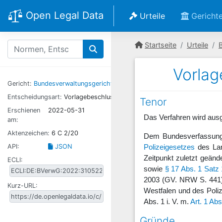
Open Legal Data
Urteile
Gericht
Startseite
Urteile
Vorlag
Gericht:
Bundesverwaltungsgericht
Entscheidungsart:
Vorlagebeschluss
Tenor
Erschienen
2022-05-31
Das Verfahren wird ausg
am:
Aktenzeichen:
6 C 2/20
Dem Bundesverfassung
API:
JSON
Polizeigesetzes
des Lan
Zeitpunkt zuletzt geän
ECLI:
sowie
§ 17 Abs. 1 Satz 
2003 (GV. NRW S. 441),
Kurz-URL:
Westfalen und des Poli
Abs. 1 i. V. m.
Art. 1 Ab
Gründe