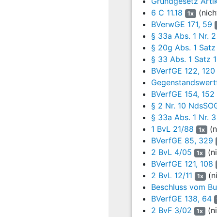
Grundgesetz Artik
Begehung von Straf
6 C 11.18
(nich
1x
tragfähig erachtet. Unt
BVerwGE 171, 59
der Anordnung der Maßn
§ 33a Abs. 1 Nr.
Anhaltspunkte bestande
§ 20g Abs. 1 Satz
rechtsextreme Gesinnung
§ 33 Abs. 1 Satz 
dass Herr B. seit der H
BVerfGE 122, 120
Körperverletzung Straft
Gegenstandswertf
Ermittlung des neuen Wo
BVerfGE 154, 152
weitere - weniger eing
Abs. 2 VwGO
gebunden.
§ 2 Nr. 10 NdsSO
§ 33a Abs. 1 Nr.
16
Ohne Verstoß gege
1 BvL 21/88
(n
1x
Rechtfertigung in §
BVerfGE 85, 329
dieser Normen.
2 BvL 4/05
(ni
1x
17
Das Berufungsgeric
BVerfGE 121, 108
etwas einzuwenden 
2 BvL 12/11
(n
1x
gegen Bundesrecht e
Beschluss vom Bun
Verhältnismäßigkeitsgr
BVerfGE 138, 64
einen längeren Zeitraum
2 BvF 3/02
(ni
1x
zur Grundlage für ein 