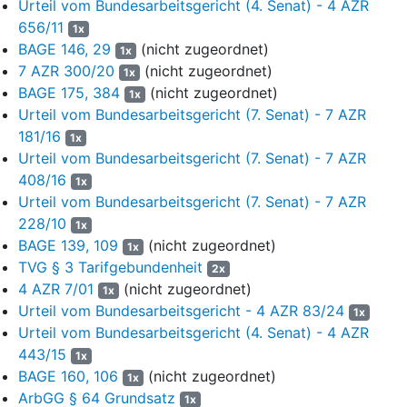
Urteil vom Bundesarbeitsgericht (4. Senat) - 4 AZR
auf 195,84 € brutto seit 01.08.2024,
656/11
1x
auf 195,84 € brutto seit 01.09.2024
BAGE 146, 29
(nicht zugeordnet)
1x
7 AZR 300/20
(nicht zugeordnet)
1x
auf 195,84 € brutto seit 01.10.2024
BAGE 175, 384
(nicht zugeordnet)
1x
auf 195,84 € brutto seit 01.11.2024
Urteil vom Bundesarbeitsgericht (7. Senat) - 7 AZR
181/16
1x
auf 195,84 € brutto seit 01.12.2024
Urteil vom Bundesarbeitsgericht (7. Senat) - 7 AZR
408/16
an den Kläger zu zahlen.
1x
Urteil vom Bundesarbeitsgericht (7. Senat) - 7 AZR
2.
228/10
1x
Die Beklagte wird verurteilt, 29,54 EUR brutto nebst Zinsen
BAGE 139, 109
(nicht zugeordnet)
1x
in Höhe von 5 Prozentpunkten über dem jeweiligen
TVG § 3 Tarifgebundenheit
2x
Basiszinssatz hieraus seit dem 01.12.2024 an den Kläger
4 AZR 7/01
(nicht zugeordnet)
1x
zu zahlen.
Urteil vom Bundesarbeitsgericht - 4 AZR 83/24
1x
Urteil vom Bundesarbeitsgericht (4. Senat) - 4 AZR
3.
443/15
Die Beklagte wird verurteilt, 117,45 EUR brutto nebst
1x
Zinsen in Höhe von 5 Prozentpunkten über dem jeweiligen
BAGE 160, 106
(nicht zugeordnet)
1x
Basiszinssatz hieraus seit dem 11.12.2024 an den Kläger
ArbGG § 64 Grundsatz
1x