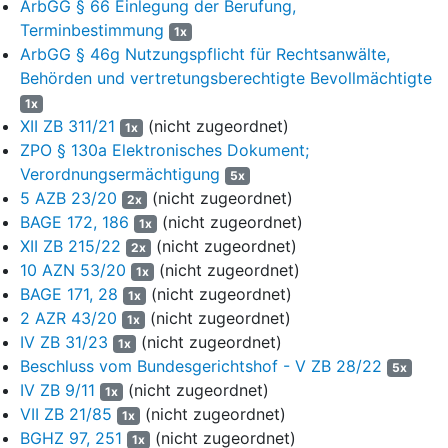
Bestimmungen dieses Vertrages gehen den allgemeinen
ArbGG § 66 Einlegung der Berufung,
tariflichen und betrieblichen Bestimmungen vor, soweit diese nicht
Terminbestimmung
1x
zwingend sind.
ArbGG § 46g Nutzungspflicht für Rechtsanwälte,
Behörden und vertretungsberechtigte Bevollmächtigte
II. Die Geltendmachung von Ansprüchen aus dem
1x
Arbeitsverhältnis ist durch die tarifvertragliche festgelegten
XII ZB 311/21
(nicht zugeordnet)
1x
Ausschlussfristen begrenzt. [...]"
ZPO § 130a Elektronisches Dokument;
Diese Regelungen waren inhaltsgleich - bis auf die Angabe des
Verordnungsermächtigung
5x
Verdienstes in anderer Höhe und Währung - bereits im
5 AZB 23/20
(nicht zugeordnet)
2x
Arbeitsvertrag vom 31. Mai 2001 enthalten.
BAGE 172, 186
(nicht zugeordnet)
1x
XII ZB 215/22
(nicht zugeordnet)
2x
Der Kläger ist Mitglied der Gewerkschaft ver.di. Die Beklagte war
10 AZN 53/20
(nicht zugeordnet)
Mitglied des Arbeitgeberverbandes Handelsverband H.-H. e.V.
1x
BAGE 171, 28
(nicht zugeordnet)
und ist seit dem 27. April 2023 nicht mehr tarifgebundenes
1x
Mitglied dieses Verbandes. Bis zum Austritt der Beklagten erfolgte
2 AZR 43/20
(nicht zugeordnet)
1x
die Abrechnung des Arbeitsverhältnisses auf Basis der jeweils
IV ZB 31/23
(nicht zugeordnet)
1x
geltenden Tarifverträge für den niedersächsischen Einzelhandel -
Beschluss vom Bundesgerichtshof - V ZB 28/22
5x
insbesondere des Manteltarifvertrages des Einzelhandels in N.
IV ZB 9/11
(nicht zugeordnet)
1x
und B. zwischen dem Einzelhandelsverband N.-B. e.V und ver.di
VII ZB 21/85
(nicht zugeordnet)
1x
(iF: MTV), des Gehalts- und Lohntarifvertrages zwischen dem
BGHZ 97, 251
(nicht zugeordnet)
1x
Einzelhandelsverband N.-B. e.V. und ver.di sowie des