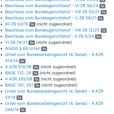
Bezugnahme auf die Tarifverträge des niedersächsischen
Beschluss vom Bundesgerichtshof - VI ZB 36/24
Einzelhandels, die trotz der nicht mehr bestehenden Tarifbindung
1x
Beschluss vom Bundesgerichtshof - VIII ZB 55/21
der Beklagten bestehen bleibe. Daher sei festzustellen, dass die
1x
Tarifverträge in der aktuellen Fassung gelten. Die
Beschluss vom Bundesgerichtshof - V ZB 58/21
1x
Zahlungsansprüche umfassten die Gehaltsdifferenzen der
XII ZB 93/19
(nicht zugeordnet)
1x
Monate Mai bis November 2024, ein erhöhtes Urlaubsgeld, eine
Beschluss vom Bundesgerichtshof - VIII ZB 12/25
1x
erhöhte Jahressonderzuwendung sowie die
Beschluss vom Bundesgerichtshof - II ZB 5/24
2x
Inflationsausgleichsprämie, welche der Kläger im Rahmen der
VI ZB 78/21
(nicht zugeordnet)
3x
Klageschrift (Bl. 4 ff. VorA) im Einzelnen berechnet hat.
ArbGG § 69 Urteil
1x
Urteil vom Bundesarbeitsgericht (4. Senat) - 4 AZR
Nachdem der Kläger die Klage im Hinblick auf das Urlaubsgeld in
414/14
Höhe von 27,58 Euro zurückgenommen hatte, hat er beantragt,
2x
4 AZR 514/08
(nicht zugeordnet)
2x
1.
BAGE 132, 26
(nicht zugeordnet)
1x
Die Beklagte wird verurteilt, 1.370,88 EUR brutto nebst
4 AZR 285/08
(nicht zugeordnet)
1x
Zinsen in Höhe von 5 Prozentpunkten über dem jeweiligen
BAGE 132, 261
(nicht zugeordnet)
1x
Basiszinssatz hieraus
Urteil vom Bundesarbeitsgericht (4. Senat) - 4 AZR
51/14
auf 195,84 € brutto seit 01.06.2024,
1x
Urteil vom Bundesarbeitsgericht (4. Senat) - 4 AZR
auf 195,84 € brutto seit 01.07.2024,
244/14
1x