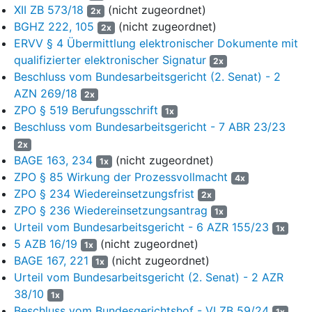
XII ZB 573/18
(nicht zugeordnet)
2x
Tarifvertrages über Urlaubsgeld, Sonderzuwendung und
BGHZ 222, 105
(nicht zugeordnet)
2x
Entgeltfortzahlung zwischen dem Einzelhandelsverband N.-B.
ERVV § 4 Übermittlung elektronischer Dokumente mit
e.V. und ver.di. Am 21. Mai 2024 wurde der aktuelle Gehalts- und
qualifizierter elektronischer Signatur
Lohntarifvertrag zwischen dem Einzelhandelsverband N.-B. e.V.
2x
Beschluss vom Bundesarbeitsgericht (2. Senat) - 2
und ver.di geschlossen, welchen die Beklagte in der Folgezeit
nicht zur Anwendung brachte. Sie zahlte an den Kläger
AZN 269/18
2x
ab Mai 2024 die Vergütungen und Sonderleistungen ohne
ZPO § 519 Berufungsschrift
1x
Berücksichtigung der Tariflohnerhöhungen. Das Angebot einer
Beschluss vom Bundesarbeitsgericht - 7 ABR 23/23
Vertragsänderung im November 2024 nahm der Kläger nicht an.
2x
BAGE 163, 234
(nicht zugeordnet)
1x
Der Kläger machte mit Schreiben vom 28. August 2024 (Bl. 72 f.
ZPO § 85 Wirkung der Prozessvollmacht
4x
VorA), 27. November 2024 (Bl. 76 VorA) und 17. Dezember 2024
ZPO § 234 Wiedereinsetzungsfrist
(Bl. 74 f. VorA) die tarifliche Anpassung des Gehaltes und
2x
ZPO § 236 Wiedereinsetzungsantrag
konkrete Zahlungsansprüche geltend. Die Beklagte verzichtete
1x
auf das Berufen auf die Ausschlussfrist bis zum
Urteil vom Bundesarbeitsgericht - 6 AZR 155/23
1x
30. November 2024 (Bl. 77 VorA).
5 AZB 16/19
(nicht zugeordnet)
1x
BAGE 167, 221
(nicht zugeordnet)
1x
Mit der am 23. Januar 2025 beim Arbeitsgericht eingegangenen
Urteil vom Bundesarbeitsgericht (2. Senat) - 2 AZR
Klage verfolgt der Kläger seine Begehren weiter. Er hat die
38/10
1x
Ansicht vertreten, der Arbeitsvertrag enthalte eine dynamische
Beschluss vom Bundesgerichtshof - VI ZB 59/24
1x