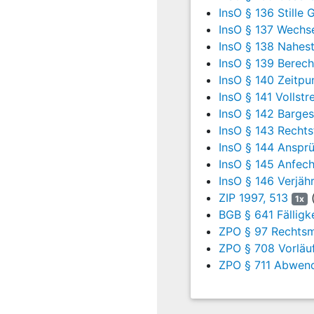
Konzernlagebericht eine s
InsO § 136 Stille 
InsO § 137 Wechs
Sollte die A… zum 30. Se
InsO § 138 Nahes
Bestätigungsvermerk hier
verwirklicht.
InsO § 139 Berech
InsO § 140 Zeitp
2.
Allein aufgrund der V
InsO § 141 Vollstr
30. September 2008 insolv
InsO § 142 Barges
insoweit keine Pflichten v
InsO § 143 Rechts
Wann Insolvenzreife eintri
InsO § 144 Anspr
Zahlungspflichten zu erfül
InsO § 145 Anfec
InsO § 146 Verjä
Zur Feststellung der Zah
ZIP 1997, 513
(
1x
maßgeblichen Zeitpunkt v
BGB § 641 Fälligk
fälligen und eingeforderte
ZPO § 97 Rechtsm
der Schuldner einen wesen
beseitigende Liquiditätsl
ZPO § 708 Vorläuf
ausnahmsweise mit an Sich
ZPO § 711 Abwen
beseitigt werden wird un
Tz. 29 ff.).