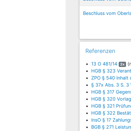
Das Landgericht hat die 
Beschluss vom Oberl
Entscheidungsgründe de
Hiergegen hat der Kläger
unter Abänderung des am
Kläger 12.448.868,46 Eur
Rechtshängigkeit und auf
Referenzen
Die Beklagte beantragt eb
13 O 481/14
(n
2x
HGB § 323 Verant
die Berufung zurückzuwe
ZPO § 540 Inhalt 
Ergänzend wird auf die 
§ 37x Abs. 3 S. 
HGB § 317 Gegen
B.
HGB § 320 Vorlage
Die zulässige Berufung i
HGB § 321 Prüfun
das Rückzahlungsbegehre
HGB § 322 Bestä
InsO § 17 Zahlung
I.
BGB § 271 Leistun
Ein Schadensersatzanspruc