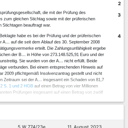
2
sprüfungsgesellschaft, die mit der Prüfung des
3
zum gleichen Stichtag sowie mit der prüferischen
Stichtagen beauftragt war.
4
Beklagte habe es bei der Prüfung und der prüferischen
der A… auf die seit dem Ablauf des 30. September 2008
tigungsvermerke erteilt. Die Zahlungsunfähigkeit ergebe
prüchen der B… in Höhe von 273.148.525,91 Euro und der
treitig. Sie wurden von der A… nicht erfüllt. Beide
träge verbunden. Bei einem entsprechenden Hinweis auf
ar 2009 pflichtgemäß Insolvenzantrag gestellt und nicht
ten Zeitraum sei der A… insgesamt ein Schaden von 81,7
 2 S. 1 und 2 HGB
auf einen Betrag von vier Millionen
enannten Prüfungen insgesamt auf einen Betrag von zwölf
5
ei Monate vor der Insolvenzantragsstellung am 9. Juni
n 448.868,46 Euro.
6
s angefochtene Urteil verwiesen,
§ 540 ZPO
.
5 W 774/23e
11. August 2023