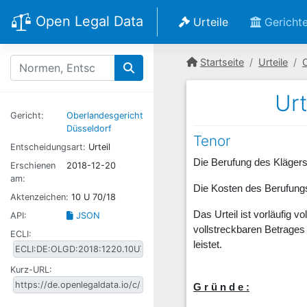
Open Legal Data
Urteile
Gericht
Startseite
Urteile
Urt
Gericht:
Oberlandesgericht
Düsseldorf
Tenor
Entscheidungsart:
Urteil
Die Berufung des Klägers
Erschienen
2018-12-20
am:
Die Kosten des Berufungs
Aktenzeichen:
10 U 70/18
Das Urteil ist vorläufig 
API:
JSON
vollstreckbaren Betrages
ECLI:
leistet.
Kurz-URL:
G r ü n d e :