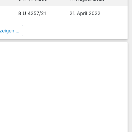
Grunde liegenden Erwägungen wird auf die
7
8 U 4257/21
21. April 2022
8
 seines erstinstanzlichen Vorbringens,
eigen ...
rf,
13 O 481/14
, die Beklagte zu verurteilen, an den
9
inssatz auf einen Betrag von 12.000.000,00 Euro seit
ahlen.
10
erteidigung,
11
12
13
uf Zahlung von Schadensersatz als auch im Hinblick auf
14
15
Pflichtverletzung der Beklagten. Er ergibt sich