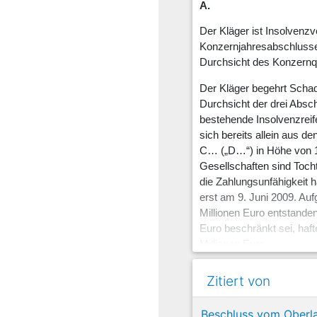
A.
Der Kläger ist Insolvenzv
Konzernjahresabschlusse
Durchsicht des Konzernq
Der Kläger begehrt Schad
Durchsicht der drei Absc
bestehende Insolvenzreif
sich bereits allein aus 
C… („D…“) in Höhe von 10
Gesellschaften sind Toch
die Zahlungsunfähigkeit h
erst am 9. Juni 2009. Au
Millionen Euro entstande
Euro beschränkt sei, haft
Millionen Euro.
Des Weiteren verlangt de
Zitiert von
2009 durch die A… an die
Hinsichtlich des Sach- un
Beschluss vom Oberl