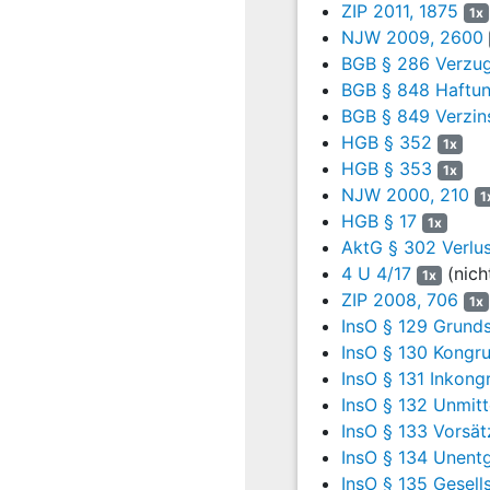
ZIP 2011, 1875
1x
insbesondere nicht aus
§
NJW 2009, 2600
Abs. 3 S. 3 WphG
(in de
BGB § 286 Verzug
Konzernquartalsabschlus
BGB § 848 Haftung
Nach
§ 323 Abs. 1 S. 3 
BGB § 849 Verzin
Prüfungsgesellschaft geg
HGB § 352
1x
resultierenden Schadens ve
HGB § 353
1x
NJW 2000, 210
1
1.
Gemäß
§ 323 
HGB § 17
1x
gewissenhaften Prüfung w
AktG § 302 Verlu
§§ 317, 320 bis 322 HGB
4 U 4/17
(nich
1x
Gemäß
§ 323 Abs. 1 S.
ZIP 2008, 706
1x
Konzerns durch die geset
InsO § 129 Grund
Entwicklung des Unterne
InsO § 130 Kongr
des Konzerns unter Berüc
InsO § 131 Inkon
Konzernlagebericht eine
InsO § 132 Unmitt
Risiken, die den Fortbe
InsO § 133 Vorsät
Aus diesen Pflichten ergi
InsO § 134 Unentg
gefährden, prüfen muss,
InsO § 135 Gesell