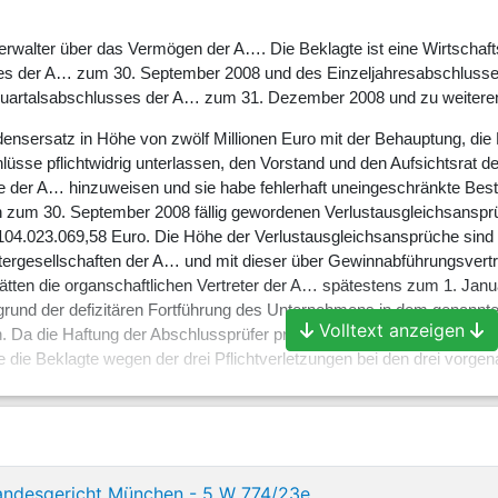
erwalter über das Vermögen der A…. Die Beklagte ist eine Wirtschaft
s der A… zum 30. September 2008 und des Einzeljahresabschlusses 
uartalsabschlusses der A… zum 31. Dezember 2008 und zu weiteren 
ensersatz in Höhe von zwölf Millionen Euro mit der Behauptung, die 
hlüsse pflichtwidrig unterlassen, den Vorstand und den Aufsichtsrat 
e der A… hinzuweisen und sie habe fehlerhaft uneingeschränkte Bestä
den zum 30. September 2008 fällig gewordenen Verlustausgleichsans
4.023.069,58 Euro. Die Höhe der Verlustausgleichsansprüche sind uns
tergesellschaften der A… und mit dieser über Gewinnabführungsver
ätten die organschaftlichen Vertreter der A… spätestens zum 1. Janu
fgrund der defizitären Fortführung des Unternehmens in dem genann
Volltext anzeigen
n. Da die Haftung der Abschlussprüfer pro Prüfung gemäß
§ 323 Abs.
e die Beklagte wegen der drei Pflichtverletzungen bei den drei vorg
r Kläger im Wege der Insolvenzanfechtung die Rückzahlung der ab dr
 Beklagte geleisteten Honorarzahlungen und -vorschüsse in Höhe vo
d Streitstands und der erstinstanzlich gestellten Anträge wird auf da
andesgericht München - 5 W 774/23e