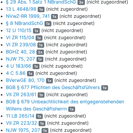
§ 29 Abs. 1 Satz 1 NBrandSchG
x 2 Stunden =
(nicht zugeordnet)
Euro
3x
13 L 4648/98
(nicht zugeordnet)
1x
Verbrauchsmittel
NVwZ-RR 1999, 741
(nicht zugeordnet)
1x
§ 8 NBrandSchG
(nicht zugeordnet)
1x
9 m³ Wasser: 2,11 Euro pro m³; x 9 m³ =
18,99
12 U 110/15
(nicht zugeordnet)
1x
Euro
VI ZR 115/04
(nicht zugeordnet)
1x
120 kg Schaummittel : 89,01 Euro pro 20 kg; x 6
534,06
VI ZR 239/08
(nicht zugeordnet)
1x
=
Euro
BGHZ 40, 28
(nicht zugeordnet)
2x
NJW 75, 207
(nicht zugeordnet)
1x
Gesamt:
6.818,31
4 U 183/66
(nicht zugeordnet)
1x
Euro
4 C 5.86
(nicht zugeordnet)
1x
BVerwGE 80, 170
(nicht zugeordnet)
1x
5
Die genannten Stundensätze entnahm die Klägerin dem zum
BGB § 677 Pflichten des Geschäftsführers
1x
Zeitpunkt des Einsatzes gültigen Kostentarif zu ihrer Satzung
VII ZR 263/61
(nicht zugeordnet)
1x
über die Erhebung von Kosten für Dienst- und Sachleistungen
BGB § 679 Unbeachtlichkeit des entgegenstehenden
ihrer Freiwilligen Feuerwehr außerhalb der unentgeltlich zu
Willens des Geschäftsherrn
1x
erfüllenden Pflichtaufgaben vom 11.12.2008, geändert am
11 LB 265/14
(nicht zugeordnet)
1x
16.12.2010 (im Folgenden: Feuerwehrsatzung; Beiakte 001).
VII ZR 223/32
(nicht zugeordnet)
1x
6
Auf die Anforderung meldete sich die Beklagte zu 1. mit
NJW 1975, 207
(nicht zugeordnet)
1x