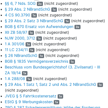
Schreiben vom 14.05.2013 und machte geltend, es fehle an
§§ 6, 7 Nds. SOG
(nicht zugeordnet)
2x
einer Ermächtigungsgrundlage für den Kostenersatz. Es liege
§ 29 Abs. 2 NBrandSchG
(nicht zugeordnet)
1x
kein Unfallereignis nach
§ 7 StVG
vor, da an dem Geschehen
4 CS 90.3790
(nicht zugeordnet)
1x
kein weiteres Fahrzeug beteiligt gewesen sei. Mit zwei weiteren
§ 29 Abs. 2 Satz 3 NBrandSchG
(nicht zugeordnet)
1x
Schreiben vom 26.11.2013 und 16.06.2014 versuchte die
BGB § 670 Ersatz von Aufwendungen
3x
Klägerin gegenüber der Beklagten zu 1. nochmals erfolglos ihre
XII ZB 58/97
(nicht zugeordnet)
1x
Forderung geltend zu machen.
NJW 2000, 3712
(nicht zugeordnet)
1x
7
Am 16.07.2014 hat die Klägerin Klage erhoben. Sie ist der
1 A 301/06
(nicht zugeordnet)
1x
Auffassung, ihr stehe für den Feuerwehreinsatz ein durch
11 LC 234/11
(nicht zugeordnet)
1x
allgemeine Leistungsklage im Verwaltungsrechtsweg geltend zu
§ 26 NBrandSchG
(nicht zugeordnet)
1x
machender Anspruch auf Ersatz von Aufwendungen gemäß
§
BGB § 1835 Vermögensverzeichnis
1x
29 Abs. 1 Satz 2 NBrandSchG
i.V.m.
§§ 677 ff., 683 BGB
Beschluss vom Bundesgerichtshof (3. Zivilsenat) - III
(analog) und
§ 7 StVG
zu. Die Forderung könne nicht durch
ZA 19/14
1x
Bescheid festgesetzt werden. Sie behauptet, der Umfang des
1 A 288/08
(nicht zugeordnet)
1x
Einsatzes (25 Einsatzkräfte mit fünf Fahrzeugen) sei notwendig
§ 29 Abs. 1 Satz 1, Satz 2 und Abs. 2 NBrandSchG
1x
gewesen. Während des 2-stündigen Einsatzes hätten die
(nicht zugeordnet)
Feuerwehrkräfte auch Aufräumarbeiten geleistet, was die
JVEG § 5 Fahrtkostenersatz
Beklagten mit Nichtwissen bestreiten. Die Kosten für Personal
1x
und Geräte lägen bei den angesetzten Stundensätzen. Wegen
EStG § 9 Werbungskosten
1x
der Zusammensetzung der Forderung nehme sie auf ihr
ZPO § 287 Schadensermittlung; Höhe der Forderung