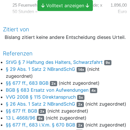
Volltext anzeigen
25 Feuerwehrmänner: 36,32 Euro pro Stunde; x
1.896,00
50 Stunden =
Euro
Eingesetztes Gerät:
Zitiert von
1 Fahrzeug (ELW 1): 70,47 Euro pro Stunde; x 2
140,94
Bislang zitiert keine andere Entscheidung dieses Urteil.
Stunden =
Euro
Referenzen
1 Fahrzeug (HLF 20/20): 337,84 Euro pro Stunde;
675,68
x 2 Stunden =
Euro
StVG § 7 Haftung des Halters, Schwarzfahrt
9x
§ 29 Abs. 1 Satz 2 NBrandSchG
(nicht
14x
1 Fahrzeug (WLF 1 GSWG): 599,93 Euro pro
1.199,86
zugeordnet)
Stunde; x 2 Stunden =
Euro
§§ 677 ff., 683 BGB
(nicht zugeordnet)
2x
1 Fahrzeug (TLF 16/25): 291,24 Euro pro Stunde;
582,48
BGB § 683 Ersatz von Aufwendungen
4x
x 2 Stunden =
Euro
VVG 2008 § 115 Direktanspruch
5x
§ 26 Abs. 1 Satz 2 NBrandSchG
(nicht zugeordnet)
2x
1 Fahrzeug (LF 8/6): 492,20 Euro pro Stunde; x 2
984,40
§§ 677 ff. BGB
(nicht zugeordnet)
2x
Stunden =
Euro
13 L 4668/96
(nicht zugeordnet)
6x
§§ 677 ff., 683 i.V.m. § 670 BGB
(nicht zugeordnet)
1 Abrollbehälter Wasser: 427,95 Euro pro Stunde;
855,90
2x