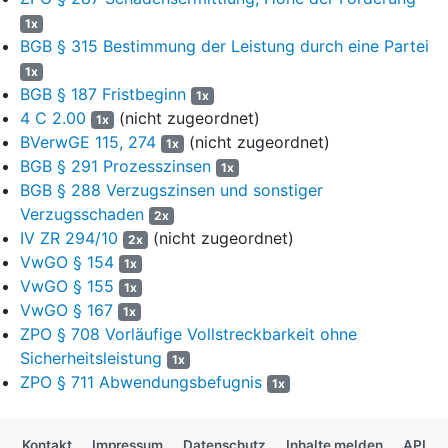
Schreiben vom 24.04.2013 und die Kostenkalkulation zu der
1x
Satzung (Beiakte 002) Bezug. Die Klägerin meint, die zu
BGB § 315 Bestimmung der Leistung durch eine Partei
erstattenden Beträge könnten bei Gebühren,
1x
Aufwendungsersatz und privatrechtlichem Entgelt nicht
BGB § 187 Fristbeginn
1x
unterschiedlich hoch sein. Der Aufwendungsersatzanspruch
4 C 2.00
(nicht zugeordnet)
1x
umfasse die in der Feuerwehrsatzung festgelegte übliche
BVerwGE 115, 274
(nicht zugeordnet)
1x
Vergütung. Die Haftung der Beklagten zu 1. als
BGB § 291 Prozesszinsen
1x
Haftpflichtversicherer ergebe sich aus
§ 115 Abs. 1 Satz 1 Nr. 1
BGB § 288 Verzugszinsen und sonstiger
VVG
.
Verzugsschaden
2x
8
Die Klägerin beantragt,
IV ZR 294/10
(nicht zugeordnet)
2x
VwGO § 154
1x
9
die Beklagten gesamtschuldnerisch zu verurteilen, an sie
VwGO § 155
1x
6.818,31 Euro nebst Zinsen in Höhe von 8
VwGO § 167
Prozentpunkten über dem Basiszinssatz seit
1x
ZPO § 708 Vorläufige Vollstreckbarkeit ohne
Rechtshängigkeit zu zahlen.
Sicherheitsleistung
1x
10
Die Beklagten beantragen,
ZPO § 711 Abwendungsbefugnis
1x
11
die Klage abzuweisen.
Kontakt
Impressum
Datenschutz
Inhalte melden
API
12
Sie sind der Auffassung, die Klage sei