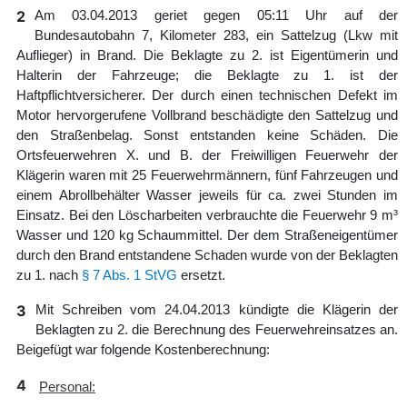
2
Am 03.04.2013 geriet gegen 05:11 Uhr auf der
Bundesautobahn 7, Kilometer 283, ein Sattelzug (Lkw mit
Auflieger) in Brand. Die Beklagte zu 2. ist Eigentümerin und
Halterin der Fahrzeuge; die Beklagte zu 1. ist der
Haftpflichtversicherer. Der durch einen technischen Defekt im
Motor hervorgerufene Vollbrand beschädigte den Sattelzug und
den Straßenbelag. Sonst entstanden keine Schäden. Die
Ortsfeuerwehren X. und B. der Freiwilligen Feuerwehr der
Klägerin waren mit 25 Feuerwehrmännern, fünf Fahrzeugen und
einem Abrollbehälter Wasser jeweils für ca. zwei Stunden im
Einsatz. Bei den Löscharbeiten verbrauchte die Feuerwehr 9 m³
Wasser und 120 kg Schaummittel. Der dem Straßeneigentümer
durch den Brand entstandene Schaden wurde von der Beklagten
zu 1. nach
§ 7 Abs. 1 StVG
ersetzt.
3
Mit Schreiben vom 24.04.2013 kündigte die Klägerin der
Beklagten zu 2. die Berechnung des Feuerwehreinsatzes an.
Beigefügt war folgende Kostenberechnung:
4
Personal: