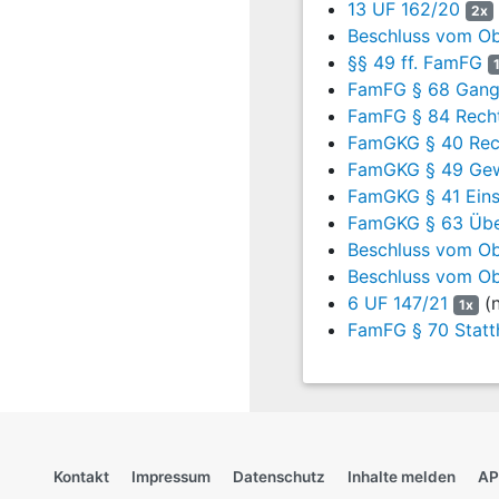
13 UF 162/20
Stück Scheiße" ger
2x
Beschluss vom Obe
14
- Am 14.07.2025 g
§§ 49 ff. FamFG
gerufen.
FamFG § 68 Gang
FamFG § 84 Recht
15
- Am 21.07.2025 geg
FamGKG § 40 Rech
16
- Am 25.07.2025 geg
FamGKG § 49 Gew
FamGKG § 41 Eins
17
- Am 24.08.2025 g
FamGKG § 63 Übe
dummer Sack" geru
Beschluss vom Obe
18
Nach mehreren Term
Beschluss vom Obe
den o.g. Vorfälle
6 UF 147/21
(n
1x
genommen, auf der zu hö
FamFG § 70 Statt
19
Der Antragsteller 
Rede habe stellen 
habe dann verhindern kön
20
Der Antragsgegner 
gefälscht, da der An
Kontakt
Impressum
Datenschutz
Inhalte melden
AP