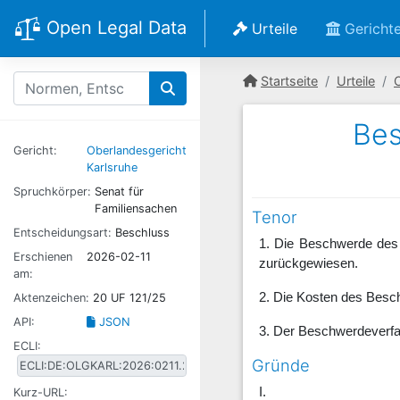
Open Legal Data
Urteile
Gericht
Startseite
Urteile
Bes
Gericht:
Oberlandesgericht
Karlsruhe
Spruchkörper:
Senat für
Familiensachen
Tenor
Entscheidungsart:
Beschluss
1. Die Beschwerde des 
Erschienen
2026-02-11
zurückgewiesen.
am:
2. Die Kosten des Besch
Aktenzeichen:
20 UF 121/25
API:
JSON
3. Der Beschwerdeverfah
ECLI:
Gründe
I.
Kurz-URL: