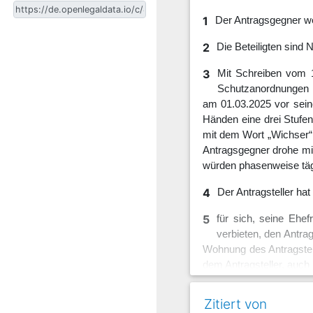
1
Der Antragsgegner we
2
Die Beteiligten sind
3
Mit Schreiben vom 1
Schutzanordnungen n
am 01.03.2025 vor sein
Händen eine drei Stufe
mit dem Wort „Wichser“ 
Antragsgegner drohe mit
würden phasenweise tägl
4
Der Antragsteller hat
5
für sich, seine Ehe
verbieten, den Antrag
Wohnung des Antragstell
dem Antragsteller, auc
6
Der Antragsgegner is
Zitiert von