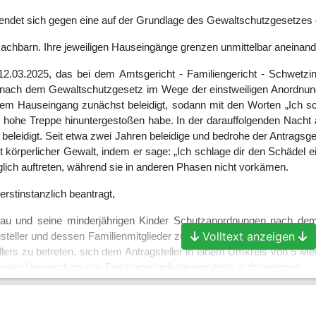
ndet sich gegen eine auf der Grundlage des Gewaltschutzgesetzes e
 Nachbarn. Ihre jeweiligen Hauseingänge grenzen unmittelbar aneinand
2.03.2025, das bei dem Amtsgericht - Familiengericht - Schwetzin
ach dem Gewaltschutzgesetz im Wege der einstweiligen Anordnung. 
em Hauseingang zunächst beleidigt, sodann mit den Worten „Ich sch
n hohe Treppe hinuntergestoßen habe. In der darauffolgenden Nacht
beleidigt. Seit etwa zwei Jahren beleidige und bedrohe der Antrags
 körperlicher Gewalt, indem er sage: „Ich schlage dir den Schädel ei
ich auftreten, während sie in anderen Phasen nicht vorkämen.
 erstinstanzlich beantragt,
frau und seine minderjährigen Kinder Schutzanordnungen nach de
Volltext anzeigen
steller und dessen Familienmitglieder zu bedrohen, zu beleidigen, zu 
ers zu betreten, sich dem Antragsteller in einem Umkreis von 5 Me
h unter Verwendung von Fernkommunikationsmitteln, aufzunehmen.
t dem Antrag entgegengetreten.