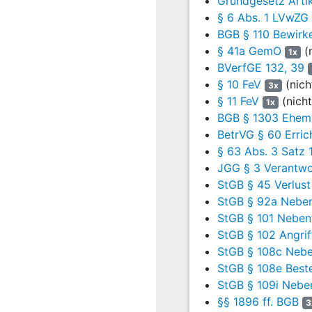
Grundgesetz Artik
den ihnen nach
Ar
§ 6 Abs. 1 LVwZG
also grundsätzlic
BGB § 110 Bewirke
aufwiesen, die Prä
§ 41a GemO
(n
1x
Staatsvolk das de
BVerfGE 132, 39
(im jeweiligen Wa
§ 10 FeV
(nich
3x
Abs. 1 GG
. Denn 
§ 11 FeV
(nich
1x
Grundsätzen des 
BGB § 1303 Ehem
konkretisiert.
Art
BetrVG § 60 Erri
und Gemeinden vo
§ 63 Abs. 3 Satz 
Verfassungsnormen
JGG § 3 Verantwor
GG
entfalle die B
StGB § 45 Verlust
Kläger sei der Vo
StGB § 92a Nebe
bestimmtes Wahla
StGB § 101 Neben
der deutschen St
StGB § 102 Angrif
30.07.1958 zum h
StGB § 108c Nebe
verwende, folge d
StGB § 108e Best
Wahlalters bei K
StGB § 109i Nebe
Deutschen Bundest
§§ 1896 ff. BGB
3