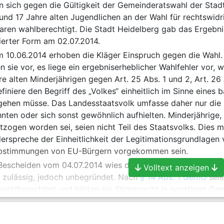
 sich gegen die Gültigkeit der Gemeinderatswahl der Stadt
und 17 Jahre alten Jugendlichen an der Wahl für rechtswidr
aren wahlberechtigt. Die Stadt Heidelberg gab das Ergebni
gierter Form am 02.07.2014.
 10.06.2014 erhoben die Kläger Einspruch gegen die Wahl.
 sie vor, es liege ein ergebniserheblicher Wahlfehler vor, w
e alten Minderjährigen gegen Art. 25 Abs. 1 und 2, Art. 26 A
finiere den Begriff des „Volkes“ einheitlich im Sinne eine
gehen müsse. Das Landesstaatsvolk umfasse daher nur die G
en oder sich sonst gewöhnlich aufhielten. Minderjährige, 
tzogen worden sei, seien nicht Teil des Staatsvolks. Dies
erspreche der Einheitlichkeit der Legitimationsgrundlage
bstimmungen von EU-Bürgern vorgekommen sein.
Bescheiden vom 04.07.2014 wies das Regierungspräsidium K
Volltext anzeigen
i zulässig, jedoch unbegründet. Nach
§ 14 Abs. 1 GemO
seie
ahlberechtigt und hätten ein Stimmrecht in sonstigen Ge
mO
. Die Kommunalwahlen seien in
Art. 72 LV
geregelt. Dabei
mung von Grundzügen beschränkt und die Einzelheiten in A