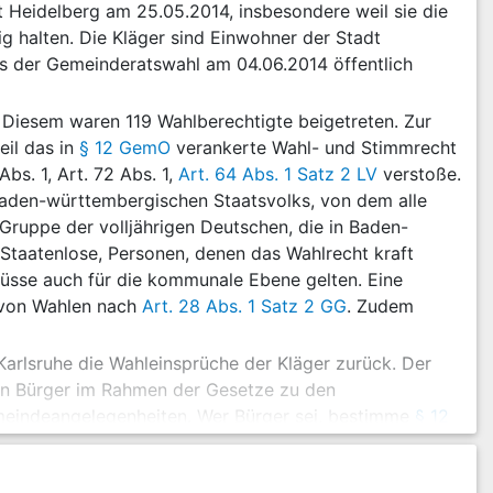
 Heidelberg am 25.05.2014, insbesondere weil sie die
ig halten. Die Kläger sind Einwohner der Stadt
s der Gemeinderatswahl am 04.06.2014 öffentlich
 Diesem waren 119 Wahlberechtigte beigetreten. Zur
eil das in
§ 12 GemO
verankerte Wahl- und Stimmrecht
bs. 1, Art. 72 Abs. 1,
Art. 64 Abs. 1 Satz 2 LV
verstoße.
s baden-württembergischen Staatsvolks, von dem alle
ruppe der volljährigen Deutschen, die in Baden-
Staatenlose, Personen, denen das Wahlrecht kraft
 müsse auch für die kommunale Ebene gelten. Eine
n von Wahlen nach
Art. 28 Abs. 1 Satz 2 GG
. Zudem
arlsruhe die Wahleinsprüche der Kläger zurück. Der
n Bürger im Rahmen der Gesetze zu den
meindeangelegenheiten. Wer Bürger sei, bestimme
§ 12
 habe sich der Verfassungsgeber in den Absätzen 1 und
bsatz 3 dem einfachen Gesetzgeber überlassen. Von der