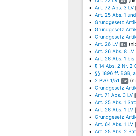
Art. 72 LV
(ni
6x
angeordneten Bet
Art. 72 Abs. 3 LV
Nichterreichens d
Art. 25 Abs. 1 und
des Bundesverfas
Grundgesetz Arti
entscheidungsbere
Grundgesetz Arti
Abs. 2 Satz 2 GG
Grundgesetz Arti
Art. 20 Abs. 2 Sa
Art. 26 LV
(ni
5x
wegen des
Art. 7
Art. 26 Abs. 8 LV
GG
bzw.
Art. 25 
Art. 26 Abs. 1 bis
Verfassungsrecht
§ 14 Abs. 2 Nr. 
seien. Die Auffa
§§ 1896 ff. BGB, 
1 LV
selbst geiste
2 BvG 1/51
(ni
3x
Staatsgewalt ausg
Grundgesetz Artik
die Volksbegriffe
Art. 71 Abs. 3 LV
Aktivvolk, meinte
Art. 25 Abs. 1 Sat
Art. 20 Abs. 2, 2
Art. 26 Abs. 1 LV
sei klargestellt, 
Grundgesetz Artik
bestehe das Volk 
Art. 64 Abs. 1 LV
Grundgesetz sehe 
Art. 25 Abs. 2 Sat
Landtags- oder G