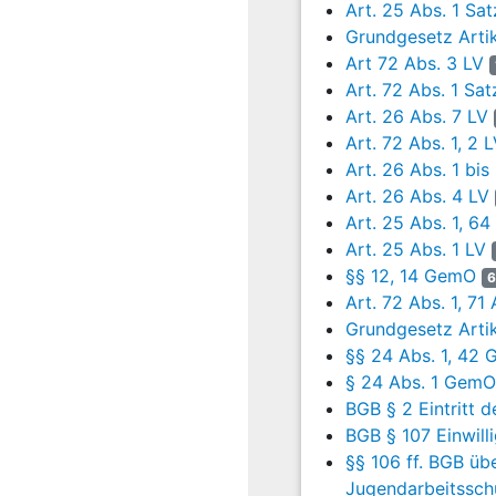
Art. 25 Abs. 1 Sa
Abs. 8 LV
eine Sp
Grundgesetz Artik
26 Abs. 8 LV
sei 
Art 72 Abs. 3 LV
vorangegangenen 
Art. 72 Abs. 1 Sat
2 LV
werde das - 
Art. 26 Abs. 7 LV
Staatsbürgerschaf
Art. 72 Abs. 1, 2 
LV
gelte. Die Auf
Art. 26 Abs. 1 bis
Ebene verwehrt wä
Art. 26 Abs. 4 LV
Kommune oder ei
Art. 25 Abs. 1, 64
Beklagten - nich
Art. 25 Abs. 1 LV
den in
Art. 72 Abs
§§ 12, 14 GemO
6
Auffassung des B
Art. 72 Abs. 1, 71 
teilweise gegen d
Grundgesetz Artik
Abs. 1 LV
vorgeseh
§§ 24 Abs. 1, 42
gegenüber der ko
§ 24 Abs. 1 GemO
dann hätte
Art. 2
BGB § 2 Eintritt de
5
Der Beklagte tra
BGB § 107 Einwill
Abs. 3 GG
und
Ar
§§ 106 ff. BGB üb
Volksbegriffe in
A
Jugendarbeitssch