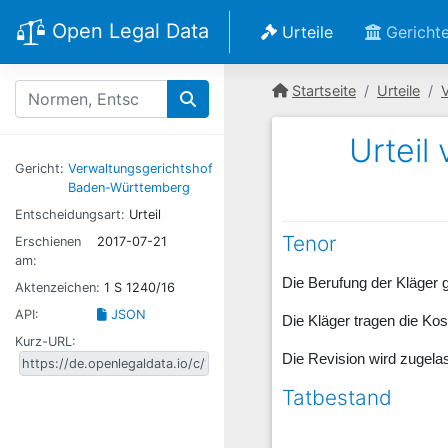
Open Legal Data
Urteile
Gericht
Startseite
Urteile
Urteil
Gericht:
Verwaltungsgerichtshof
Baden-Württemberg
Entscheidungsart:
Urteil
Tenor
Erschienen
2017-07-21
am:
Die Berufung der Kläger 
Aktenzeichen:
1 S 1240/16
API:
JSON
Die Kläger tragen die Ko
Kurz-URL:
Die Revision wird zugela
Tatbestand