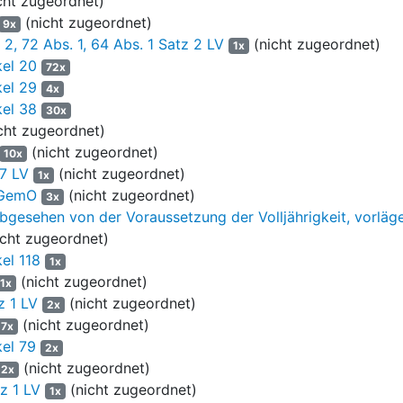
cht zugeordnet)
reuung, aufgrund rechtskräftig ausgesprochenen Verlusts 
(nicht zugeordnet)
9x
es Wahlalters nicht wählen und somit nicht Ausgangspunkt
 2, 72 Abs. 1, 64 Abs. 1 Satz 2 LV
(nicht zugeordnet)
1x
sungsgerichts vom 23.10.1951 (-
2 BvG 1/51
- juris Rn. 133
kel 20
72x
chtigte Bevölkerung, die sich nur auf Volljährige bezieh
kel 29
4x
seien nur die Fälle des
Art. 29 GG
, weshalb nur
Art. 29 GG
kel 38
30x
tz 2 GG
sei, welches die Staatsgewalt auch durch Abstimm
cht zugeordnet)
1 Abs. 3 LV
und
Art. 28 Abs. 3 Satz 3 GG
auch EU-Ausländer
(nicht zugeordnet)
10x
Abs. 1 Satz 1 LV
wären, dann wären die
Art. 26 Abs. 1 LV
un
 7 LV
(nicht zugeordnet)
1x
, da
Art. 20 GG
und
Art. 25 Abs. 1 Satz 1 LV
Teil der Ewigke
2 GemO
(nicht zugeordnet)
3x
ssung des Regierungspräsidiums habe zur Folge, dass sowo
abgesehen von der Voraussetzung der Volljährigkeit, vorlä
skranken Deutschen und deutschen Kleinkindern objektiv-re
cht zugeordnet)
ehen müsse. Dies sei abwegig; auch grammatikalisch würde
el 118
1x
 in
Art. 20 Abs. 2 Satz 1 und Satz 2 GG
(
Art. 25 Abs. 1 Satz
(nicht zugeordnet)
1x
n und identisch seien. Nur in diesem Sinne sei es möglich, d
z 1 LV
(nicht zugeordnet)
2x
8 Abs. 1 Satz 2 GG
identisch auszulegen, wie es das Bundesv
(nicht zugeordnet)
7x
dass unter Volk im Sinne von
Art. 146 GG
nur die Wahlberecht
el 79
2x
im Sinne von Art. 20 Abs. 2 Sätze 1 und 2, 28 Abs. 1 Satz 
(nicht zugeordnet)
2x
keine „Öffnungsklausel“ für den auf Landes- und Kommunale
z 1 LV
(nicht zugeordnet)
1x
emeinderatswahlen betroffen seien. Dies ermögliche auch