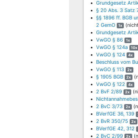
von 18 Jahren ge
Grundgesetz Artik
ergebe sich aus
A
§ 20 Abs. 3 Satz
Abs. 1 GG
dem Lan
§§ 1896 ff. BGB u
Verweis auf
Art. 
2 GemO
(nich
1x
Gemeinderatswahle
Grundgesetz Artik
jeweils eigenen 
VwGO § 86
1x
und Länder jeweil
VwGO § 124a
10x
tragen. Diese Reg
VwGO § 124
4x
Grundgesetz Bund
Beschluss vom Bun
Grundsätze des
A
VwGO § 113
2x
und Wahlrecht zu 
§ 1905 BGB
(n
2x
Wahlprüfungsverfa
VwGO § 122
4x
Wahlrechtsgrund
2 BvF 2/89
(n
2x
Landes- und Geme
Nichtannahmebesc
Satz 2 GG
. Grenz
2 BvC 3/73
(n
2x
Repräsentativorga
BVerfGE 36, 139
daran verstießen §
2 BvR 350/75
2x
nicht gegen verfa
BVerfGE 42, 312
Die Herabsetzung 
2 BvC 2/99
(n
2x