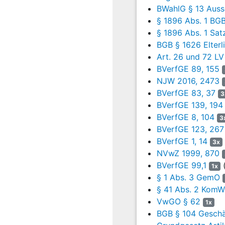
Auffassung der Kl
BWahlG § 13 Auss
andererseits auc
§ 1896 Abs. 1 BG
nicht den Schlus
§ 1896 Abs. 1 Sat
demokratischer L
BGB § 1626 Elterl
Wahlberechtigung
Art. 26 und 72 LV
nicht anwendbar 
BVerfGE 89, 155
Gemeinderat für 
NJW 2016, 2473
Abs. 8 LV
nicht d
BVerfGE 83, 37
3
Legitimationssubj
BVerfGE 139, 194
beklagten Landes
BVerfGE 8, 104
3
Kommunalwahlrec
BVerfGE 123, 267
mit höherrangigem
BVerfGE 1, 14
3x
6
Das Verwaltungsge
NVwZ 1999, 870
16.04.2013 sei m
BVerfGE 99,1
(
1x
Abs. 2 Satz 1 und 
§ 1 Abs. 3 GemO
Landesgesetzgebe
§ 41 Abs. 2 Kom
Volk sei, das in
VwGO § 62
1x
Rechtsprechung (
BGB § 104 Geschä
Staatsgewalt in 