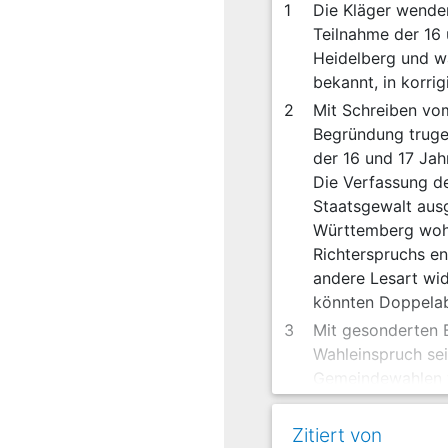
1
Die Kläger wenden
Teilnahme der 16 
Heidelberg und w
bekannt, in korri
2
Mit Schreiben vom
Begründung trugen
der 16 und 17 Jahr
Die Verfassung de
Staatsgewalt aus
Württemberg wohnt
Richterspruchs en
andere Lesart wid
könnten Doppela
3
Mit gesonderten 
Wahleinspruch se
Gemeindewahlen w
Abs. 1 Satz 1 Ge
2 auf die Bestim
Zitiert von