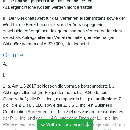
II. Die Antragsgegnerin trägt die Gerichtskosten.
Außergerichtliche Kosten werden nicht erstattet.
III. Der Geschäftswert für das Verfahren erster Instanz sowie der
Wert für die Berechnung der von der Antragsgegnerin
geschuldeten Vergütung des gemeinsamen Vertreters der nicht
selbst als Antragsteller am Verfahren beteiligten ehemaligen
Aktionäre werden auf € 200.000,-- festgesetzt.
Gründe
A.
I.
1. a. Am 1.6.2017 schlossen die vormals börsennotierte L…
Aktiengesellschaf (im Folgenden auch: L… AG oder die
Gesellschaft), die P…, Inc., die später in L… plc. umfirmierte Z…
plc., die Z… H… LLC sowie die Z… S… Inc. ein Business
Combination Agreement mit dem Ziel des Zusammenschlusses
der P…, Inc. und der L… AG unter dem Dach der L… plc. Im
Volltext anzeigen
Wege eines freiwilligen öffentlichen Übernahmeangebots in Form