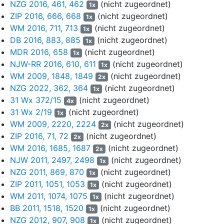
Bei der Kapitalisierung der Überschüsse gingen die
NZG 2016, 461, 462
(nicht zugeordnet)
1x
Bewertungsgutachter in ihrer gutachtlichen Stellungnahme von
ZIP 2016, 666, 668
(nicht zugeordnet)
1x
einem Basiszinssatz von 1,25% vor Steuern aus. Den
WM 2016, 711, 713
(nicht zugeordnet)
1x
Risikozuschlag ermittelten sie in Anwendung des (Tax-)CAPM,
DB 2016, 883, 885
(nicht zugeordnet)
1x
wobei sie von einer Marktrisikoprämie von 5,5% nach Steuern
MDR 2016, 658
(nicht zugeordnet)
1x
und dem unternehmenseigenen Beta-Faktor von unverschuldet
NJW-RR 2016, 610, 611
(nicht zugeordnet)
1x
0,73 ausgingen. Der verschuldete Beta-Faktor sank von 0,89 im
WM 2009, 1848, 1849
(nicht zugeordnet)
2x
Geschäftsjahr 2018 über 0,83 im Geschäftsjahr 2019, 0,82 im
NZG 2022, 362, 364
(nicht zugeordnet)
Geschäftsjahr 2020, 0,80 im Geschäftsjahr 2021 und 0,79 im
1x
31 Wx 372/15
(nicht zugeordnet)
letzten Planjahr auf 0,78 in der Ewigen Rente. Für den Terminal
4x
Value ging das Bewertungsgutachten von einem
31 Wx 2/19
(nicht zugeordnet)
1x
Wachstumsabschlag von 1% aus.
WM 2009, 2220, 2224
(nicht zugeordnet)
2x
ZIP 2016, 71, 72
(nicht zugeordnet)
2x
Als Sonderwerte ermittelten die Bewertungsgutachter nicht
WM 2016, 1685, 1687
(nicht zugeordnet)
2x
betriebsnotwendige Grundstücke und Gebäude in einem Wert
NJW 2011, 2497, 2498
(nicht zugeordnet)
1x
von € 66 Mio., langfristig zur Veräußerung gehaltene Wertpapiere
NZG 2011, 869, 870
(nicht zugeordnet)
1x
zu Geldanlagen in Höhe von € 17 Mio., Beteiligungen an
ZIP 2011, 1051, 1053
(nicht zugeordnet)
verschiedenen Gesellschaften mit dem jeweiligen anteiligen Wert
1x
WM 2011, 1074, 1075
(nicht zugeordnet)
des Eigenkapitals von € 18 Mio., weitere Wertpapiere mit einem
1x
beizulegenden Zeitwert von rund € 39 Mio. sowie zur
BB 2011, 1518, 1520
(nicht zugeordnet)
1x
Veräußerung bestimmte Anteile an der R… D… GmbH in Höhe
NZG 2012, 907, 908
(nicht zugeordnet)
1x