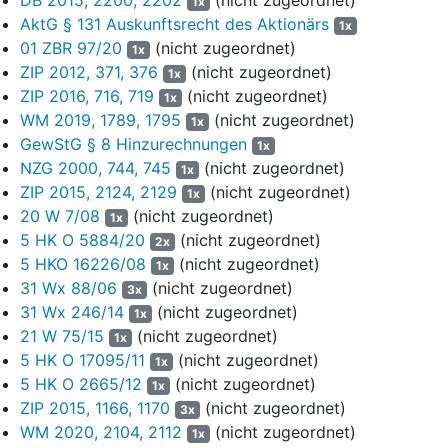
1x
die Stichtags- und Aktualisierungserklärung vom 12.12.2018
AktG § 131 Auskunftsrecht des Aktionärs
1x
(Anlage AG 7) aktuellen Entwicklungen angepasst wurde, zu dem
01 ZBR 97/20
(nicht zugeordnet)
1x
Ergebnis, die auf € 189,46 je Aktie der L… AG erhöhte
ZIP 2012, 371, 376
(nicht zugeordnet)
1x
Barabfindungsstelle sich als angemessen dar.
ZIP 2016, 716, 719
(nicht zugeordnet)
1x
Hinsichtlich der näheren Einzelheiten des Bewertungsgutachtens
WM 2019, 1789, 1795
(nicht zugeordnet)
1x
von E… Y… sowie des Prüfungsberichts von E… S…
GewStG § 8 Hinzurechnungen
1x
einschließlich der jeweiligen Aktualisierungserklärungen und der
NZG 2000, 744, 745
(nicht zugeordnet)
1x
Stichtagserklärung der Gesellschaft wird in vollem Umfang auf
ZIP 2015, 2124, 2129
(nicht zugeordnet)
1x
die Anlagen AG 2, AG 3 sowie AG 5 bis AG 7 Bezug genommen.
20 W 7/08
(nicht zugeordnet)
1x
5 HK O 5884/20
(nicht zugeordnet)
3. Die Eintragung des Squeeze out-Beschlusses erfolgte am
2x
5 HKO 16226/08
(nicht zugeordnet)
6.4.2019 in das Handelsregister der L… AG bedingt auf die
1x
Eintragung der Verschmelzung, wobei diese Eintragung am
31 Wx 88/06
(nicht zugeordnet)
3x
selben Tag bekannt gemacht wurde. Am 8.4.2019 wurde die
31 Wx 246/14
(nicht zugeordnet)
1x
Verschmelzung in das Handelsregister der Antragsgegnerin
21 W 75/15
(nicht zugeordnet)
1x
eingetragen und am nächsten Tag, also am 9.4.2019, bekannt
5 HK O 17095/11
(nicht zugeordnet)
1x
gemacht. Am Tag der Eintragung des Verschmelzungsvertrages
5 HK O 2665/12
(nicht zugeordnet)
1x
waren alle Antragsteller Aktionäre der L… AG.
ZIP 2015, 1166, 1170
(nicht zugeordnet)
3x
WM 2020, 2104, 2112
(nicht zugeordnet)
II.
1x