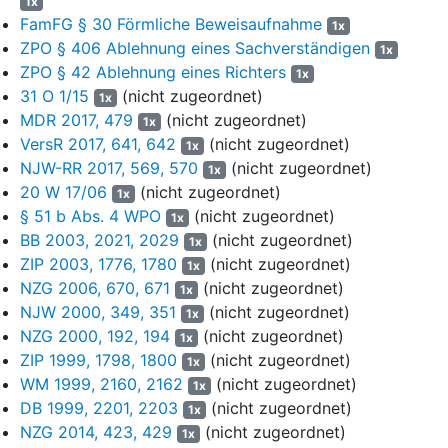
1x
der Ewigen Rente müsse es zu einer Erhöhung der
FamFG § 30 Förmliche Beweisaufnahme
Synergieeffekte um mindestens € 99 Mio. kommen, weil der
1x
ZPO § 406 Ablehnung eines Sachverständigen
Ansatz der erwarteten Verwaltungssynergien durch die Reduktion
1x
von Personalredundanzen allein in Phase I, nicht aber im Terminal
ZPO § 42 Ablehnung eines Richters
1x
Value nicht nachvollzogen werden könne. Auch im Jahr 2022
31 O 1/15
(nicht zugeordnet)
1x
müsse es zu einer Zurechnung von Kostensynergien in Höhe von
MDR 2017, 479
(nicht zugeordnet)
1x
€ 299 Mio. kommen, weil in diesem Jahr nach der Aussage eines
VersR 2017, 641, 642
(nicht zugeordnet)
1x
Vorstandsmitglieds im Handelsblatt vom 4.3.2022 die
NJW-RR 2017, 569, 570
(nicht zugeordnet)
1x
Integrationsphase drei Jahre dauere und dann der volle Betrag
20 W 17/06
(nicht zugeordnet)
1x
von € 299 Mio. erreicht sei. Überhöht sei der Ansatz von
§ 51 b Abs. 4 WPO
(nicht zugeordnet)
1x
Implementierungskosten von USD 1,128 Mrd., nachdem die
BB 2003, 2021, 2029
(nicht zugeordnet)
1x
Antragsgegnerin ebenso wie die L… AG nur solche in Höhe von
ZIP 2003, 1776, 1780
(nicht zugeordnet)
1x
US-$ 1 Mrd. unter Einschluss der Transaktionskosten von
NZG 2006, 670, 671
(nicht zugeordnet)
tatsächlich geplanten € 350 Mio. erwarte. Die Planung sei
1x
NJW 2000, 349, 351
(nicht zugeordnet)
unplausibel, weil angesichts von Synergien in der Ewigen Rente
1x
von lediglich € 299 Mio. und jährlichen Kosten von € 450 Mio. die
NZG 2000, 192, 194
(nicht zugeordnet)
1x
Verbundvorteile durch Kosten um rund € 150 Mio. überschritten
ZIP 1999, 1798, 1800
(nicht zugeordnet)
1x
würden. Auch hätte eine Anpassung des Wechselkurses erfolgen
WM 1999, 2160, 2162
(nicht zugeordnet)
1x
müssen.
DB 1999, 2201, 2203
(nicht zugeordnet)
1x
NZG 2014, 423, 429
(nicht zugeordnet)
1x
(9) Die angesetzten Abschreibungen seien übersetzt, weil darin