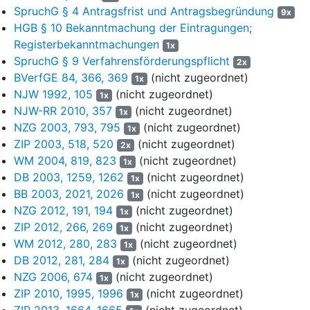
Antragsgegnerin als übernehmende Gesellschaft übertragen
SpruchG § 4 Antragsfrist und Antragsbegründung
9x
sollte. Der Verschmelzungsvertrag enthielt in seinem § 2 eine
HGB § 10 Bekanntmachung der Eintragungen;
Bestimmung, dass im Zusammenhang mit der Verschmelzung
Registerbekanntmachungen
1x
ein Ausschluss der Minderheitsaktionäre der L… AG gemäß
§ 62
SpruchG § 9 Verfahrensförderungspflicht
2x
Abs. 5 UmwG
i. V. m.
§§ 327 a bis 327 f AktG
erfolgen sollte,
BVerfGE 84, 366, 369
(nicht zugeordnet)
1x
nachdem die Antragsgegnerin zum damaligen Zeitpunkt rund 92%
NJW 1992, 105
(nicht zugeordnet)
1x
des Grundkapitals der Gesellschaft hielt. Das zum Stichtag der
NJW-RR 2010, 357
(nicht zugeordnet)
1x
Hauptversammlung € 475.476.940,80 betragende Grundkapital
NZG 2003, 793, 795
(nicht zugeordnet)
1x
der L… AG war eingeteilt in 185.733.180 auf den Inhaber lautende
ZIP 2003, 518, 520
(nicht zugeordnet)
nennwertlose Stückaktien mit einem rechnerischen Anteil von
2x
WM 2004, 819, 823
(nicht zugeordnet)
jeweils € 2,56. Die L… AG selbst hielt 95.109 eigene Aktien.
1x
DB 2003, 1259, 1262
(nicht zugeordnet)
1x
Der Unternehmensgegenstand der Gesellschaft lag ausweislich
BB 2003, 2021, 2026
(nicht zugeordnet)
1x
der Regelung in § 2 Ziffer 1 ihrer Satzung (Anlage AG 1) in der
NZG 2012, 191, 194
(nicht zugeordnet)
1x
Herstellung und dem Vertrieb von technischen und anderen
ZIP 2012, 266, 269
(nicht zugeordnet)
1x
Gasen und deren Folgeprodukten sowie in der Errichtung, dem
WM 2012, 280, 283
(nicht zugeordnet)
1x
Erwerb, Vertrieb und Betrieb von Anlagen, in denen technische
DB 2012, 281, 284
(nicht zugeordnet)
1x
und andere Gase hergestellt oder eingesetzt werden, in der
NZG 2006, 674
(nicht zugeordnet)
Herstellung und dem Vertrieb von Produkten des Apparate- und
1x
ZIP 2010, 1995, 1996
(nicht zugeordnet)
Maschinenbaus, der Medizintechnik, von pharmazeutischen
1x
Produkten und sonstigen Produkten auf dem Gebiet des
ZIP 2013, 1664, 1665
(nicht zugeordnet)