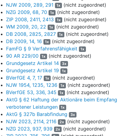
Luftzerlegungssowie Olefinanlagen gehören. Im Geschäftsjahr
NJW 2009, 289, 291
(nicht zugeordnet)
1x
2017 erzielte diese Division einen Umsatz von € 2.388 Mio., um
NZG 2009, 68, 70
(nicht zugeordnet)
1x
Wechselkurseffekte bereinigt von € 2.354 Mio. und ein operatives
ZIP 2008, 2411, 2413
(nicht zugeordnet)
1x
Ergebnis von € 220 Mio. bzw. adjustiert von € 222 Mio.
WM 2009, 20, 22
(nicht zugeordnet)
1x
DB 2008, 2825, 2827
(nicht zugeordnet)
1x
Der Geschäftsbereich GIST hat seinen Fokus auf Logistik- und
DB 2009, 14, 16
(nicht zugeordnet)
1x
Versorgungskettenlösungen und erzielte im Geschäftsjahr 2017
FamFG § 9 Verfahrensfähigkeit
im Primärmarkt Großbritannien Umsatzerlöse aus
1x
90 AR 229/00
(nicht zugeordnet)
Lebensmittellogistik sowie im europäischen und globalen Markt
1x
Frachtumsätze von insgesamt € 605 Mio. und um
Grundgesetz Artikel 14
3x
Wechselkurseffekte bereinigt von € 594 Mio. Das operative
Grundgesetz Artikel 19
1x
Ergebnis belief sich auf € 23 Mio. und bereinigt auf ebenfalls € 23
BVerfGE 4, 7, 17
(nicht zugeordnet)
1x
Mio.
NJW 1954, 1235, 1236
(nicht zugeordnet)
1x
BVerfGE 53, 336, 345
(nicht zugeordnet)
1x
2. a. Im Vorfeld der Hauptversammlung vom 12.12.2018
AktG § 62 Haftung der Aktionäre beim Empfang
erstattete die E… Y… GmbH Wirtschaftsprüfungsgesellschaft (im
verbotener Leistungen
Folgenden: E… Y…) eine gutachtliche Stellungnahme zum
1x
AktG § 327b Barabfindung
Unternehmenswert der L… AG, München und zur
3x
angemessenen Barabfindung zum 12.12.2018 (Anlage AG 2). Die
NJW 2023, 2114, 2116
(nicht zugeordnet)
2x
Wirtschaftsprüfer von E… Y… ermittelten in Anwendung der
NZG 2023, 937, 939
(nicht zugeordnet)
2x
Ertragswertmethode einen Marktwert des Eigenkapitals von €
ZIP 2023, 795, 796
(nicht zugeordnet)