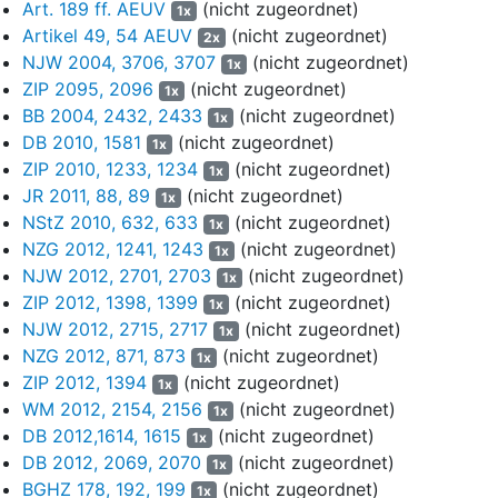
Art. 189 ff. AEUV
(nicht zugeordnet)
1x
teilweise in Beteiligungsunternehmen ausgliedern.
Artikel 49, 54 AEUV
(nicht zugeordnet)
2x
c. Die Division Gase war organisatorisch in die Segmente EMEA,
NJW 2004, 3706, 3707
(nicht zugeordnet)
1x
Asien/Pazifik und Amerika aufgeteilt, wobei die organisatorische
ZIP 2095, 2096
(nicht zugeordnet)
1x
Führung lokal ausgerichtet war, so dass Regionaleinheiten bzw.
BB 2004, 2432, 2433
(nicht zugeordnet)
1x
Regional Business Units (im Folgenden auch: RBU) für das
DB 2010, 1581
(nicht zugeordnet)
1x
operative Geschäft verantwortlich zeichneten, wo auch die
ZIP 2010, 1233, 1234
(nicht zugeordnet)
1x
einzelnen Landesgesellschaften zusammengefasst sind. Diese
JR 2011, 88, 89
(nicht zugeordnet)
1x
produzieren und vertreiben vornehmlich Luftgase wie Sauerstoff,
NStZ 2010, 632, 633
(nicht zugeordnet)
1x
Stickstoff und Argon, die in einzelnen Luftzerlegungsanlagen
NZG 2012, 1241, 1243
(nicht zugeordnet)
hergestellt werden. Zudem umfasst die Produktpalette Gase wie
1x
NJW 2012, 2701, 2703
(nicht zugeordnet)
Wasserstoff, Acetylen, Kohlenmonoxid und Kohlendioxid,
1x
Schweißschutzgase und Edelgase wie Krypton, Neon, Xenon und
ZIP 2012, 1398, 1399
(nicht zugeordnet)
1x
Helium sowie hochreine Spezialgase und medizinische Gase. Im
NJW 2012, 2715, 2717
(nicht zugeordnet)
1x
Geschäftsjahr 2017 erwirtschaftete die Division Gase einen
NZG 2012, 871, 873
(nicht zugeordnet)
1x
Umsatz von € 14.988 Mio. und adjustiert von € 12.074 Mio. sowie
ZIP 2012, 1394
(nicht zugeordnet)
1x
ein adjustiertes operatives Ergebnis von € 3.665 Mio.
WM 2012, 2154, 2156
(nicht zugeordnet)
1x
DB 2012,1614, 1615
(nicht zugeordnet)
1x
Die Division Engineering als zweitgrößte Division wird vom
DB 2012, 2069, 2070
(nicht zugeordnet)
Hauptsitz in München aus gesteuert. Sie positioniert sich im
1x
BGHZ 178, 192, 199
(nicht zugeordnet)
internationalen Anlagenbau, wozu namentlich schlüsselfertige
1x