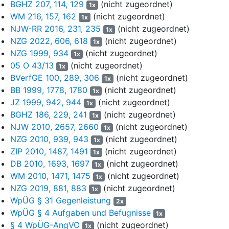
BGHZ 207, 114, 129
(nicht zugeordnet)
Margen der Taiyo Nissan K.K. ergäben. Dem Rückgang der
1x
WM 216, 157, 162
(nicht zugeordnet)
adjustierten operativen Marge in der Division Gase von 30,5% im
1x
Jahr 2018 auf 30% im Folgejahr fehle die Plausibilität angesichts
NJW-RR 2016, 231, 235
(nicht zugeordnet)
1x
der nicht gegebenen Nachvollziehbarkeit eines Abzugs von € 121
NZG 2022, 606, 618
(nicht zugeordnet)
1x
Mio. Angesichts des starken Anstiegs der Beschäftigung müsse
NZG 1999, 934
(nicht zugeordnet)
1x
in der Division Engineering mit einem deutlichen Anwachsen der
05 O 43/13
(nicht zugeordnet)
1x
Margen auf über 10% gerechnet werden. Dem Planansatz fehle
BVerfGE 100, 289, 306
(nicht zugeordnet)
1x
auch deshalb die Plausibilität, wenn sich der Abstand zwischen
BB 1999, 1778, 1780
(nicht zugeordnet)
1x
der L… AG und dem am oberen Rand der Bandbreite
JZ 1999, 942, 944
(nicht zugeordnet)
1x
angesiedelten A… P… & C… Vergleichsunternehmen trotz der
BGHZ 186, 229, 241
(nicht zugeordnet)
1x
Fusion mit P…, Inc. und der damit verbundenen Aufgabe
NJW 2010, 2657, 2660
(nicht zugeordnet)
1x
margenschwächerer Geschäftsbereiche beispielsweise in
NZG 2010, 939, 943
(nicht zugeordnet)
Amerika vergrößern solle und in der Region EMEA schon bisher
1x
ZIP 2010, 1487, 1491
(nicht zugeordnet)
nicht geringere Margen im Vergleich zu den Wettbewerbern erzielt
1x
worden seien. Die Planung sei zu pessimistisch, weil sich ohne
DB 2010, 1693, 1697
(nicht zugeordnet)
1x
Berücksichtigung der sich aus dem LIFT-Programm ergebenden
WM 2010, 1471, 1475
(nicht zugeordnet)
1x
Effekten von rund € 300 Mio. jährlich eine EBITDA-Marge von nur
NZG 2019, 881, 883
(nicht zugeordnet)
1x
24,2% und damit weniger als im Jahr 2018 ergebe.
WpÜG § 31 Gegenleistung
2x
WpÜG § 4 Aufgaben und Befugnisse
1x
(7) Der Ansatz des Finanzergebnisses erfolge fehlerhaft, weil die
§ 4 WpÜG-AngVO
(nicht zugeordnet)
1x
Derivate im Wesentlichen Bewertungseinheiten beträfen, so dass