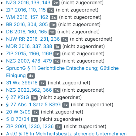
NZG 2016, 139, 143
(nicht zugeordnet)
2x
Anstieg der weltweiten Industrieproduktion um 3,2%. Die
ZIP 2016, 110, 115
(nicht zugeordnet)
1x
Entwicklung der Umsatzerlöse übersehe den Vorteil gegenüber
WM 2016, 157, 162
(nicht zugeordnet)
den Wettbewerbern aus der Kombination von Engineering und der
2x
BB 2016, 304, 305
(nicht zugeordnet)
Belieferung mit Gasen. Die Analyse der Wachstumsannahmen
1x
anhand eines Vergleichs mit der Peer Group sei untauglich, weil
DB 2016, 160, 165
(nicht zugeordnet)
1x
für den Bereich Healthcare mit einem globalen Wachstum von 9%
NJW-RR 2016, 231, 236
(nicht zugeordnet)
1x
gerechnet werde. Möglicherweise hätten auch Erträge aus dem
MDR 2016, 337, 338
(nicht zugeordnet)
1x
Iran-Geschäft in die Planung einfließen müssen.
ZIP 2015, 1166, 1169
(nicht zugeordnet)
1x
NZG 2007, 478, 479
(nicht zugeordnet)
1x
(3) Zu hinterfragen sei, inwieweit für die Division Engineering eine
SpruchG § 11 Gerichtliche Entscheidung; Gütliche
eigenständige Wettbewerbs- und Marktanalyse durchgeführt
Einigung
worden sei. Aufgrund des rückläufigen Auftragseingangs in den
4x
31 Wx 399/18
(nicht zugeordnet)
Jahren 2015 bis 2017 insbesondere bei den Luftzerlegungssowie
1x
den Wasserstoff- und Synthesegasanlagen müsse mit einer in
NZG 2022,362, 366
(nicht zugeordnet)
1x
der Planung nicht abgebildeten zyklischen Gegenreaktion
§ 27 KStG
(nicht zugeordnet)
1x
gerechnet werden. Die Planung übersehe, dass die Nachfrage im
§ 27 Abs. 1 Satz 5 KStG
(nicht zugeordnet)
1x
Weltmarkt für Luftzerlegungsanlagen ausweislich einer Studie von
20 W 3/09
(nicht zugeordnet)
1x
Future Markets Insight um 4,9% p.a. wachsen solle. Ebenso
5 O 73/04
(nicht zugeordnet)
1x
wenig spiegele die Planung den starken Anstieg der
ZIP 2001, 1230, 1236
(nicht zugeordnet)
1x
Frühindikatoren mit der Zusammensetzung des
AktG § 16 In Mehrheitsbesitz stehende Unternehmen
Auftragsbestandes wider, nachdem der Auftragseingang zum