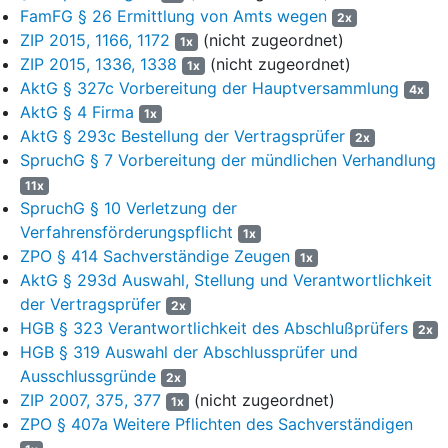
FamFG § 26 Ermittlung von Amts wegen
gegenläufige Entwicklungen bei den Grundgeschäften bestünden.
2x
ZIP 2015, 1166, 1172
(nicht zugeordnet)
Bei einer integrierten Planungsrechnung könne sich ein Abzug für
1x
betriebsnotwendige Thesaurierung nicht ergeben, weil der
ZIP 2015, 1336, 1338
(nicht zugeordnet)
1x
gegebenenfalls notwendige Finanzbedarf für eine Erhöhung des
AktG § 327c Vorbereitung der Hauptversammlung
4x
Working Capital bereits in den Planbilanzen berücksichtigt sein
AktG § 4 Firma
1x
müsse, zumindest aber liquide Mittel vorhanden seien. Der
AktG § 293c Bestellung der Vertragsprüfer
2x
Steuerquote von 27,1% im Jahr 2018 fehle angesichts eines
SpruchG § 7 Vorbereitung der mündlichen Verhandlung
Ansatzes von 22,0% im Zwischenabschluss zum 30.6.2018 und
11x
im Jahresabschluss zum 31.12.2018 von nur 4,2% die
SpruchG § 10 Verletzung der
Plausibilität. Die Entwicklung der Unternehmenssteuerquote in
Verfahrensförderungspflicht
1x
Phase I belege die nicht vollständige Ausnutzung der steuerlichen
ZPO § 414 Sachverständige Zeugen
1x
Verlustvorträge, weshalb ein Teil als Sonderwert erfasst werden
AktG § 293d Auswahl, Stellung und Verantwortlichkeit
müsse.
der Vertragsprüfer
2x
(8) Bei den Synergien fehle ein Ansatz der nach 2022
HGB § 323 Verantwortlichkeit des Abschlußprüfers
2x
auftretenden Verbundeffekte, nachdem im Übernahmeangebot die
HGB § 319 Auswahl der Abschlussprüfer und
Planungsphase bis 2024 verlängert worden sei. Weiterhin hätte
Ausschlussgründe
2x
neben den Kostensteigerungen auch die finanzwirtschaftlichen
ZIP 2007, 375, 377
(nicht zugeordnet)
1x
und steuerlichen Synergien sowie Ertragssteigerungen und
ZPO § 407a Weitere Pflichten des Sachverständigen
produktbezogene Synergien berücksichtigt werden müssen. In