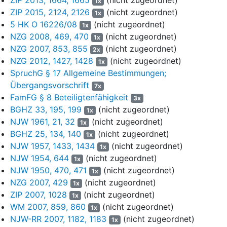
1x
Gesundheitswesens sowie in der Planung und Errichtung, dem
ZIP 2015, 2124, 2126
(nicht zugeordnet)
1x
Vertrieb und Betrieb von verfahrenstechnischen und anderen
5 HK O 16226/08
(nicht zugeordnet)
1x
industriellen Anlagen, Einrichtungen auf dem Gebiet des
NZG 2008, 469, 470
(nicht zugeordnet)
1x
Gesundheitswesens und von Anlagen für Forschungszwecke.
NZG 2007, 853, 855
(nicht zugeordnet)
2x
Dabei ist die Gesellschaft nach § 2 Ziffer 2 ihrer Satzung zu allen
NZG 2012, 1427, 1428
(nicht zugeordnet)
1x
Maßnahmen und Handlungen berechtigt, die mit dem
SpruchG § 17 Allgemeine Bestimmungen;
Gegenstand des Unternehmens zusammenhängen oder ihm
Übergangsvorschrift
7x
unmittelbar oder mittelbar zu dienen geeignet sind, wobei dies die
FamFG § 8 Beteiligtenfähigkeit
3x
Forschung und Entwicklung sowie die Kooperation mit Dritten in
BGHZ 33, 195, 199
(nicht zugeordnet)
den in Ziffer 2.1 genannten Bereichen einschließt. Die
1x
NJW 1961, 21, 32
(nicht zugeordnet)
Gesellschaft kann ihre Tätigkeit auch auf einzelne der in § 2 Ziffer
1x
1 bezeichneten Bereiche beschränken. Sie kann im In- und
BGHZ 25, 134, 140
(nicht zugeordnet)
1x
Ausland Zweigniederlassungen errichten, andere Unternehmen
NJW 1957, 1433, 1434
(nicht zugeordnet)
1x
gründen, erwerben oder sich an ihnen beteiligen, insbesondere an
NJW 1954, 644
(nicht zugeordnet)
1x
solchen, deren Unternehmensgegenstände sich ganz oder
NJW 1950, 470, 471
(nicht zugeordnet)
1x
teilweise auf die vorgenannten Bereiche erstrecken. Sie kann
NZG 2007, 429
(nicht zugeordnet)
1x
Unternehmen, an denen sie beteiligt ist, strukturell verändern,
ZIP 2007, 1028
(nicht zugeordnet)
1x
unter einheitlicher Leitung zusammenfassen oder sich auf deren
WM 2007, 859, 860
(nicht zugeordnet)
1x
Leitung oder Verwaltung beschränken sowie über ihren
NJW-RR 2007, 1182, 1183
(nicht zugeordnet)
1x
Beteiligungsbesitz verfügen sowie ihren Betrieb ganz oder