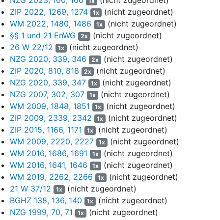
1x
Hauptprofiteure des Energiemix sein werde. Ebenso belege die
ZIP 2022, 1269, 1274
(nicht zugeordnet)
1x
Analystenschätzung von UBS mit einem EBIT-Wachstum von 8%
WM 2022, 1480, 1486
(nicht zugeordnet)
den zu konservativen Ansatz der Planung, weil Kosten
1x
§§ 1 und 21 EnWG
(nicht zugeordnet)
überproportional und somit die Jahresergebnisse
2x
unterproportional eingeschätzt würden. Unklar bleibe die Frage
26 W 22/12
(nicht zugeordnet)
1x
nach einer doppelten Berücksichtigung der kartellbedingten
NZG 2020, 339, 346
(nicht zugeordnet)
2x
Veräußerungen bei der Ableitung des Unternehmenswertes und
ZIP 2020, 810, 818
(nicht zugeordnet)
2x
dem Rückgang des operativen Ergebnisses sowie auch nach der
NZG 2020, 339, 347
(nicht zugeordnet)
1x
Betriebsnotwendigkeit des Haltens von Wertpapieren in einem
NZG 2007, 302, 307
(nicht zugeordnet)
1x
Umfang von € 623 Mio.
WM 2009, 1848, 1851
(nicht zugeordnet)
1x
ZIP 2009, 2339, 2342
(nicht zugeordnet)
(2) In der Division Gase bleibe unklar, inwieweit eine nach
1x
ZIP 2015, 1166, 1171
(nicht zugeordnet)
Teilmärkten differenzierende Wettbewerbs- und Marktanalyse
1x
durchgeführt worden sei und ob es ein detailliertes
WM 2009, 2220, 2227
(nicht zugeordnet)
1x
Preis-/Mengengerüst und eine detaillierte Personal, Investitions-
WM 2016, 1686, 1691
(nicht zugeordnet)
1x
und Kapazitätsplanung gegeben habe. Dem Rückgang des
WM 2016, 1641, 1646
(nicht zugeordnet)
1x
operativen Ergebnisses um 0,2% im Jahr 2019 nach einem
WM 2019, 2262, 2266
(nicht zugeordnet)
1x
Wachstum von 2,9% bis 4,1% im Zeitraum von 2016 bis 2018
21 W 37/12
(nicht zugeordnet)
1x
fehle die Plausibilität ebenso wie dem Rückgang des
BGHZ 138, 136, 140
(nicht zugeordnet)
1x
Umsatzwachstums auf nur noch 1,4% im Geschäftsjahr 2019
NZG 1999, 70, 71
(nicht zugeordnet)
1x
nach dem deutlich höheren Wachstum in 2018 mit 2,5% und dem