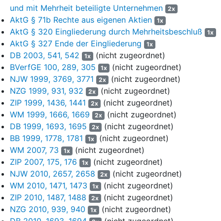
und mit Mehrheit beteiligte Unternehmen
2x
12.12.2018 so hoch wie nie gewesen sei, die Planung aber von
AktG § 71b Rechte aus eigenen Aktien
1x
konstanten Umsätzen von € 2.554 Mio. bis 2020 ausgehe. Den in
AktG § 320 Eingliederung durch Mehrheitsbeschluß
diesem Segment herangezogenen Vergleichsunternehmen fehle
1x
AktG § 327 Ende der Eingliederung
angesichts ihrer Tätigkeit als viel breiter angelegte Anlagenbauer
1x
mit einem nur kleinen Anteil von Olefin- und Erdgasanlagen an
DB 2003, 541, 542
(nicht zugeordnet)
1x
ihrem Produktprogramm und ihrer vielfach nur regionalen
BVerfGE 100, 289, 305
(nicht zugeordnet)
1x
Tätigkeit die Vergleichbarkeit.
NJW 1999, 3769, 3771
(nicht zugeordnet)
2x
NZG 1999, 931, 932
(nicht zugeordnet)
2x
(4) Die Planung in der Division GIST sei zu pessimistisch, weil
ZIP 1999, 1436, 1441
(nicht zugeordnet)
2x
die operative Marge von 7,4% aus den Jahren 2014 und 2015 nie
WM 1999, 1666, 1669
(nicht zugeordnet)
2x
mehr erreicht werden solle.
DB 1999, 1693, 1695
(nicht zugeordnet)
2x
(5) Beim Forecast 2019 müsse es angesichts der
BB 1999, 1778, 1781
(nicht zugeordnet)
1x
Wechselkursentwicklung im vierten Quartal 2018 mit einem
WM 2007, 73
(nicht zugeordnet)
1x
schwachen Euro bzw. einem starken US-Dollar mit positiven
ZIP 2007, 175, 176
(nicht zugeordnet)
1x
Auswirkungen auf Umsatz und Ergebnis des Jahres 2019 zu
NJW 2010, 2657, 2658
(nicht zugeordnet)
2x
Anpassungen kommen. Für das Jahr 2019 hätte aufgrund
WM 2010, 1471, 1473
(nicht zugeordnet)
1x
bestehender Terminkontrakte mit einem Wechselkurs von 1,15
ZIP 2010, 1487, 1488
(nicht zugeordnet)
2x
USD/EUR auch dieser Wechselkurs in der Planung
NZG 2010, 939, 940
(nicht zugeordnet)
1x
herangezogen werden müssen. Eine Prognose auf der Basis von
DB 2010, 1693, 1694
(nicht zugeordnet)