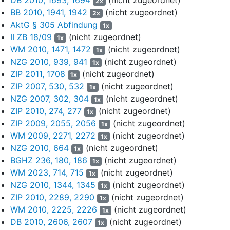
Forward Rates sei wegen fehlender empirischer Belege nicht
2x
BB 2010, 1941, 1942
(nicht zugeordnet)
vorzugswürdig gegenüber der Annahme eines fixen
2x
Wechselkurses auf der Basis der Verhältnisse am
AktG § 305 Abfindung
1x
Bewertungsstichtag. Gerade im Terminal Value müsse die
II ZB 18/09
(nicht zugeordnet)
1x
Berechnung auf der Basis der aktuellen Wechselkurse erfolgen,
WM 2010, 1471, 1472
(nicht zugeordnet)
1x
zumal das Währungsrisiko angesichts des herangezogenen
NZG 2010, 939, 941
(nicht zugeordnet)
1x
unternehmenseigenen Beta-Faktors bereits über den
ZIP 2011, 1708
(nicht zugeordnet)
1x
Risikozuschlag abgebildet werde. Die von den
ZIP 2007, 530, 532
(nicht zugeordnet)
1x
Bewertungsgutachtern vorgenommene Korrektur bedeute einen
NZG 2007, 302, 304
(nicht zugeordnet)
1x
Widerspruch zur Schätzung der Synergieeffekte auf der Basis
ZIP 2010, 274, 277
(nicht zugeordnet)
1x
eines Umrechnungskurses von 1,13 USD/EUR bei den
ZIP 2009, 2055, 2056
(nicht zugeordnet)
1x
Synergieeffekten. Der Annahme steigender Wechselkursrisiken
WM 2009, 2271, 2272
(nicht zugeordnet)
stehe die Veräußerung des US- und des Brasiliengeschäfts
1x
NZG 2010, 664
(nicht zugeordnet)
entgegen, weil sich dadurch das Währungsrisiko vermindere. Die
1x
Korrektur der Planwechselkurse übersehe, dass bei höheren
BGHZ 236, 180, 186
(nicht zugeordnet)
1x
lokalen Preisen auch höhere Preise durchzusetzen seien,
WM 2023, 714, 715
(nicht zugeordnet)
1x
weshalb ein Nettoeffekt ausscheide.
NZG 2010, 1344, 1345
(nicht zugeordnet)
1x
ZIP 2010, 2289, 2290
(nicht zugeordnet)
1x
(6) Bei der Ableitung der EBITDA-Marge bleibe unklar, warum die
WM 2010, 2225, 2226
(nicht zugeordnet)
1x
Gesellschaft gerade nicht hinter den Markterwartungen
DB 2010, 2606, 2607
(nicht zugeordnet)
1x
zurückbleibe, zumal sich aus anderen Quellen höhere EBITDA-