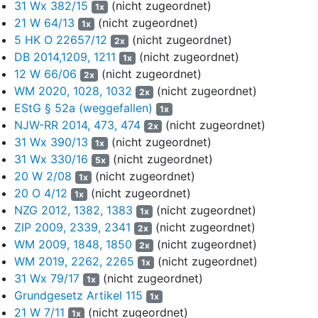
31 Wx 382/15
(nicht zugeordnet)
1x
Zur Begründung ihrer spätestens am 9.7.2019 zumindest per
21 W 64/13
(nicht zugeordnet)
1x
Telefax am Landgericht München I eingegangenen Anträge
5 HK O 22657/12
(nicht zugeordnet)
2x
machen die Antragsteller im Wesentlichen geltend, aufgrund ihrer
DB 2014,1209, 1211
(nicht zugeordnet)
1x
zulässigerweise gestellten Anträge müsse die Barabfindung
12 W 66/06
(nicht zugeordnet)
2x
aufgrund ihrer Unangemessenheit erhöht werden.
WM 2020, 1028, 1032
(nicht zugeordnet)
2x
1. Diese Notwendigkeit resultiere bereits aus den zum Nachteil
EStG § 52a (weggefallen)
1x
der Minderheitsaktionäre unplausibel und folglich
NJW-RR 2014, 473, 474
(nicht zugeordnet)
2x
korrekturbedürftig erfolgten Planannahmen der Gesellschaft.
31 Wx 390/13
(nicht zugeordnet)
1x
31 Wx 330/16
(nicht zugeordnet)
5x
a. Die Vergangenheitsanalyse zeige die fehlende Zuverlässigkeit
20 W 2/08
(nicht zugeordnet)
1x
der Planungen angesichts der zu beobachtenden Abweichungen.
20 O 4/12
(nicht zugeordnet)
1x
So fehle der Vergangenheitsanalyse die Aussagekraft, weil den
NZG 2012, 1382, 1383
(nicht zugeordnet)
Planungen besonders herausfordernde Ziele im Sinne von
1x
ZIP 2009, 2339, 2341
(nicht zugeordnet)
Stretch-Targets zugrunde gelegen hätten. Dies zeige sich vor
2x
allem an dem im Vergleich zur Planung besseren Ist-Ergebnissen
WM 2009, 1848, 1850
(nicht zugeordnet)
2x
in den Jahren 2016 und 2017. Die Planung übersehe die
WM 2019, 2262, 2265
(nicht zugeordnet)
1x
Währungseffekte als Ursache des Rückgangs bei der Analyse
31 Wx 79/17
(nicht zugeordnet)
1x
der Budgetzahlen zum 30.6.2018, zumal in den Geschäftsjahren
Grundgesetz Artikel 115
1x
2016 und 2017 Bereinigungen zu einem deutlich niedrigerem
21 W 7/11
(nicht zugeordnet)
1x