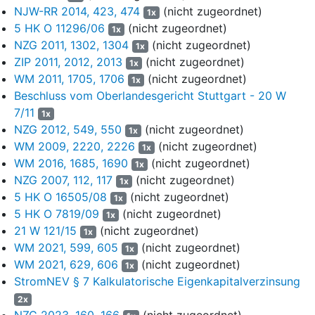
Umsatz und operativen Ergebnis in der Planung geführt hätten.
NJW-RR 2014, 423, 474
(nicht zugeordnet)
1x
Erklärungsbedürftig sei namentlich der Rückgang des Umsatzes
5 HK O 11296/06
(nicht zugeordnet)
1x
von € 17,113 Mrd. im Jahr 2017 auf € 12,522 Mrd., wenn die L…
NZG 2011, 1302, 1304
(nicht zugeordnet)
1x
AG selbst von einem veräußerten Umsatz von lediglich € 2,08
ZIP 2011, 2012, 2013
(nicht zugeordnet)
1x
Mrd. ausgehe. Unklar seien die Abweichungen in Bezug auf die
WM 2011, 1705, 1706
(nicht zugeordnet)
Dauer der Detailplanungsphase mit den dort angenommenen
1x
Beschluss vom Oberlandesgericht Stuttgart - 20 W
Wachstumsraten sowie den Annahmen zur Ewigen Rente im
Vergleich zum Tauschangebot vom 14.8.2017. Hinterfragt werden
7/11
1x
müsse, ob die Rückstellungen zum letzten Bilanzstichtag noch
NZG 2012, 549, 550
(nicht zugeordnet)
1x
vorhanden gewesen und sachgerecht in die Planung durch deren
WM 2009, 2220, 2226
(nicht zugeordnet)
1x
Auflösung umgesetzt worden seien.
WM 2016, 1685, 1690
(nicht zugeordnet)
1x
NZG 2007, 112, 117
(nicht zugeordnet)
1x
b. Die Planung selbst müsse in ihren Einzelansätzen korrigiert
5 HK O 16505/08
(nicht zugeordnet)
1x
werden, weil diesen die Plausibilität fehle.
5 HK O 7819/09
(nicht zugeordnet)
1x
(1) Dies zeige sich am Rückgang des Ergebnisses im Jahr 2019
21 W 121/15
(nicht zugeordnet)
1x
um etwa 26% und dem Erreichen des Ergebnisses des Jahres
WM 2021, 599, 605
(nicht zugeordnet)
1x
2018 erst wieder im Jahr 2022. Nicht nachvollziehbar seien
WM 2021, 629, 606
(nicht zugeordnet)
1x
Wachstumsraten weit unterhalb der ebenfalls global aufgestellten
StromNEV § 7 Kalkulatorische Eigenkapitalverzinsung
Wettbewerber A… L… S.A. und A… P… & C…, zumal die
2x
Gesellschaft mit dem Thema „Flüssiggas“ einer der
NZG 2023, 160, 166
(nicht zugeordnet)