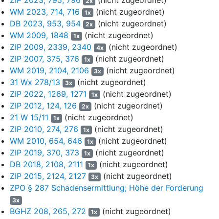
2x
34.944 Mio., woraus sie dann eine Abfindung je Aktie von €
WM 2023, 714, 716
(nicht zugeordnet)
1x
188,24 errechneten. Dabei gingen sie von einer die Jahre 2018
DB 2023, 953, 954
(nicht zugeordnet)
2x
bis 2022 umfassenden Detailplanungsphase mit einem operativen
WM 2009, 1848
(nicht zugeordnet)
1x
Ergebnis (vor Steuern) von € 4.531 Mio., € 3.638 Mio., €
ZIP 2009, 2339, 2340
(nicht zugeordnet)
4x
4.040.Mio., € 4.365 Mio. und € 4.616 Mio. aus. An diese
ZIP 2007, 375, 376
(nicht zugeordnet)
1x
Detailplanungsphase schloss sich die Ewige Rente an, in der
WM 2019, 2104, 2106
(nicht zugeordnet)
3x
unter Ansatz einer Wachstumsrate von 1% mit einem
31 Wx 278/13
(nicht zugeordnet)
nachhaltigen Ergebnis von € 4.662 Mio. gerechnet wurde. Die
3x
ZIP 2022, 1269, 1271
(nicht zugeordnet)
Planungsrechnung der Gesellschaft unterstellte für das
1x
Geschäftsjahr 2018 eine Ausschüttungssumme von € 191 Mio.;
ZIP 2012, 124, 126
(nicht zugeordnet)
2x
für die weiteren Jahre der Phase I und unter der
21 W 15/11
(nicht zugeordnet)
1x
Bewertungsprämisse phasengleicher Vereinnahmung
ZIP 2010, 274, 276
(nicht zugeordnet)
1x
entsprechend der historischen Entwicklung wurde eine
WM 2010, 654, 646
(nicht zugeordnet)
1x
kontinuierlich steigende Ausschüttungsquote angenommen. Im
ZIP 2019, 370, 373
(nicht zugeordnet)
1x
Terminal Value gingen die Wirtschaftsprüfer von E… Y… von
DB 2018, 2108, 2111
(nicht zugeordnet)
1x
einer zur Finanzierung des nachhaltigen Wachstums notwendigen
ZIP 2015, 2124, 2127
(nicht zugeordnet)
3x
Thesaurierung in Höhe der Wachstumsrate von 1% aus und
ZPO § 287 Schadensermittlung; Höhe der Forderung
erachteten dann eine nachhaltige Ausschüttungsquote von rund
3x
50% als sachgerecht.
BGHZ 208, 265, 272
(nicht zugeordnet)
1x