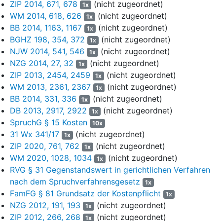
ZIP 2014, 671, 678
(nicht zugeordnet)
1x
vor allem Abschreibungen auf den Firmenwert der B… G… plc.
WM 2014, 618, 626
(nicht zugeordnet)
enthalten seien, ohne einen Erwerb weiterer bzw. ersetzender
1x
BB 2014, 1163, 1167
(nicht zugeordnet)
Geschäftsanteile abzubilden.
1x
BGHZ 198, 354, 372
(nicht zugeordnet)
1x
(10) Die betriebsnotwendige Thesaurierung in Höhe von € 820
NJW 2014, 541, 546
(nicht zugeordnet)
1x
Mio. bzw. € 919 Mio. in den Jahren 2021 und 2022 sei zu hoch
NZG 2014, 27, 32
(nicht zugeordnet)
1x
angesetzt, weil sich daraus in den Folgejahren kein über die
ZIP 2013, 2454, 2459
(nicht zugeordnet)
1x
ewige Wachstumsrate hinausgehendes Wachstum ergebe. Die
WM 2013, 2361, 2367
(nicht zugeordnet)
1x
Annahme der Thesaurierungsquoten für die Jahre 2018 bis 2020
BB 2014, 331, 336
(nicht zugeordnet)
1x
seien angesichts des deutlich unter dem historischen Niveau
DB 2013, 2917, 2922
(nicht zugeordnet)
liegenden Verschuldungsgrades der Peer Group-Unternehmen zu
1x
SpruchG § 15 Kosten
hoch und auch wegen angekündigter Aktienrückkäufe durch L…
10x
plc. nicht mehr nachvollziehbar. Der Ansatz einer
31 Wx 341/17
(nicht zugeordnet)
1x
betriebsnotwendigen Thesaurierung in Höhe von € 81 Mio. sei
ZIP 2020, 761, 762
(nicht zugeordnet)
1x
übersetzt, weil sich durch die Thesaurierung in Phase I die
WM 2020, 1028, 1034
(nicht zugeordnet)
1x
Berechnungsbasis erhöhe. Inflationsbedingte Kursgewinne
RVG § 31 Gegenstandswert in gerichtlichen Verfahren
unterlägen keiner Besteuerung.
nach dem Spruchverfahrensgesetz
1x
FamFG § 81 Grundsatz der Kostenpflicht
1x
(11) Der Ansatz zur Ewigen Rente vernachlässige die positiven
NZG 2012, 191, 193
(nicht zugeordnet)
Auswirkungen der gegen Ende der Detailplanungsphase
1x
ZIP 2012, 266, 268
(nicht zugeordnet)
vorgenommenen Wachstumsinvestitionen; zumindest aber hätte
1x