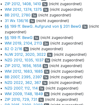
von € 5 Mio. Nach persönlichen Steuern flossen demgemäß
ZIP 2012, 1408, 1410
(nicht zugeordnet)
1x
Sonderwerte von € 107 Mio. in die Unternehmensbewertung ein.
WM 2012, 1374, 1375
(nicht zugeordnet)
1x
Da sich im Laufe der Bewertungsarbeiten weitere
BB 2012, 2780
(nicht zugeordnet)
1x
Konkretisierungen hinsichtlich des Umfangs zusätzlicher
31 Wx 136/16
(nicht zugeordnet)
1x
kartellrechtlich bedingter Veräußerungen ergaben, musste die
§§ 199 ff. BewG. Aufgrund von § 201 BewG
(nicht
1x
Planungsrechnung aktualisiert werden und ein Abzugsposten in
zugeordnet)
Höhe von € 1.253 Mio. den Sonderwerten erfasst werden.
§§ 199 ff. BewG
(nicht zugeordnet)
1x
Aufgrund der Stichtagserklärung der Gesellschaft vom
WM 2019, 2104, 2113
(nicht zugeordnet)
2x
12.12.2018 (Anlage AG 7) kam es zu einem voraussichtlich zu
82 O 2/16
(nicht zugeordnet)
1x
erzielenden höheren Verkaufspreis für das Geschäft in der
NJW 2012, 3020, 3022
(nicht zugeordnet)
1x
Republik Korea, weshalb sich ein Unternehmenswert der
NZG 2012, 1035, 1037
(nicht zugeordnet)
1x
Gesellschaft zum Stichtag der Hauptversammlung von € 35.170
ZIP 2012, 1656, 1658
(nicht zugeordnet)
1x
Mio. und damit ein anteiliger Wert pro Aktie als Grundlage der
WM 2012, 1683, 1685
(nicht zugeordnet)
1x
Barabfindung von € 189,46 errechnete.
BB 2007, 2395, 2397
(nicht zugeordnet)
1x
b. Die mit Beschluss des Landgerichts München I vom
NZG 2022, 362, 367
(nicht zugeordnet)
1x
30.4.2018, Az. 5HK O 5973/18 zur Abfindungsprüferin bestellte
NZG 2007, 112, 114
(nicht zugeordnet)
1x
E… S… GmbH & . KG Wirtschaftsprüfungsgesellschaft
WM 2009, 1148, 1849
(nicht zugeordnet)
1x
Steuerberatungsgesellschaft (im Folgenden: E… S…) gelangte in
ZIP 2010, 729, 731
(nicht zugeordnet)
1x
ihrem Prüfungsbericht vom 31.10.2018 (Anlage AG 3), der durch
DB 2015, 2200, 2202
(nicht zugeordnet)