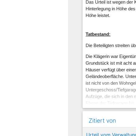
Das Urteil ist wegen der 
Hinterlegung in Höhe des 
Höhe leistet.
Tatbestand:
Die Beteiligten streite
Die Klägerin war Eigent
Grundstück ist mit acht 
Häuser verfügt über ein
Geländeoberfläche. Unter
ist nicht von den Wohnge
Untergeschoss/Tiefgarag
Aufzüge, die sich in den
Ebene der Tiefgarage bis 
Rettungsweg. Die Sicher
Kellergeschoss über den
Zitiert von
An den notwendigen Flur
einigen Geschossebenen 
Urteil vom Verwaltun