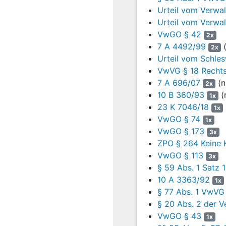
insgesamt 238 Einstellpl
Urteil vom Verwal
Bedenken bestünden. Es w
Urteil vom Verwal
Eine Brandschau der Feue
VwGO § 42
2x
bestätigte die Mängelfrei
7 A 4492/99
(
2x
Urteil vom Schles
Aufgrund von Hinweisen e
VwVG § 18 Rechts
Brandschutzdienststelle 
7 A 696/07
(n
2x
Bei der Brandverhütungss
10 B 360/93
(
1x
August 2017 und vom 30.
23 K 7046/18
1x
Sicht erhebliche Gefahre
VwGO § 74
1x
Veranlassung zugeleitet.
VwGO § 173
3x
Anfang September 2017 w
ZPO § 264 Keine 
Vertreter der Hausverwal
VwGO § 113
3x
Gebäude hinüber seien un
§ 59 Abs. 1 Satz
10 A 3363/92
1x
Unter dem 4. September 2
§ 77 Abs. 1 VwV
festgestellten Mängel bes
§ 20 Abs. 2 der 
festgestellt worden. Die
VwGO § 43
Feuerwehr existiere ledig
1x