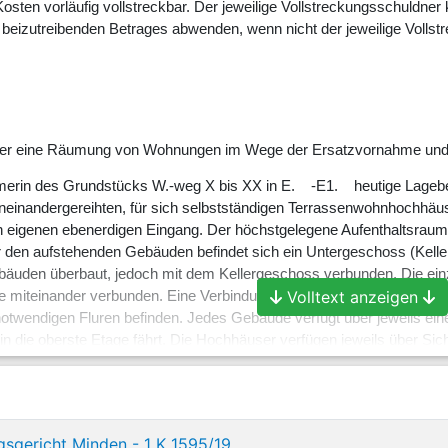
Kosten vorläufig vollstreckbar. Der jeweilige Vollstreckungsschuldner
beizutreibenden Betrages abwenden, wenn nicht der jeweilige Vollstre
n über eine Räumung von Wohnungen im Wege der Ersatzvornahme und
ümerin des Grundstücks W.-weg X bis XX in E. -E1. heutige Lagebe
aneinandergereihten, für sich selbstständigen Terrassenwohnhochhäu
en eigenen ebenerdigen Eingang. Der höchstgelegene Aufenthaltsrau
 den aufstehenden Gebäuden befindet sich ein Untergeschoss (Kelle
bäuden überbaut, jedoch mit dem Kellergeschoss verbunden. Die ei
Volltext anzeigen
e miteinander verbunden. Eine Verbindung der Wohngeschosse mit de
 notwendigen Fluren befinden. Jedes Gebäude verfügt über jeweils e
in die oberste Etage fährt. Die Hochhäuser verfügen jeweils über Sic
heitstreppenräume enden im Erdgeschoss im Freien. Über eine vom F
selben Treppenraumschacht. Die Sicherheitstreppenräume werden üb
en sind zwischen zwei und acht Wohnungen angeschlossen. In den o
Flurerweiterungen.
gsgericht Minden - 1 K 1595/19