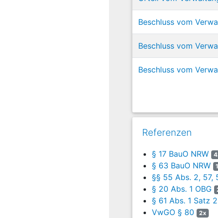
In dem Wohnkomplex befi
Bewohnern.
Beschluss vom Verwa
Die Klägerin war seit 20
Beschluss vom Verwal
Sie hat das Grundstück 
eingetragen.
Beschluss vom Verwal
Ausweislich der beigezo
Im November 1972 stellt
Straßenbezeichnung W.-w
In der Baubeschreibung s
Referenzen
Einstellplätze angegebe
Stellungnahme –evtl. mit
§ 17 BauO NRW
1973 erteilte die Beklag
4
§ 63 BauO NRW
Entwässerung (360 WE) au
Nordrhein-Westfalen vom
§§ 55 Abs. 2, 57
Ausschusses und die Unfa
§ 20 Abs. 1 OBG
Bauauflagen und Baubedin
§ 61 Abs. 1 Satz 
Staatlichen Gewerbeaufsi
VwGO § 80
2x