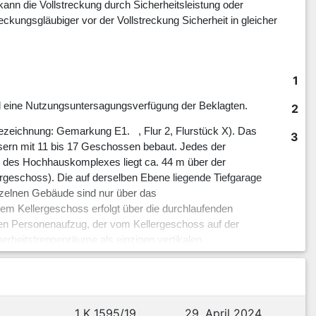
 kann die Vollstreckung durch Sicherheitsleistung oder
ckungsgläubiger vor der Vollstreckung Sicherheit in gleicher
1
 eine Nutzungsuntersagungsverfügung der Beklagten.
2
zeichnung: Gemarkung E1. , Flur 2, Flurstück X). Das
3
sern mit 11 bis 17 Geschossen bebaut. Jedes der
m des Hochhauskomplexes liegt ca. 44 m über der
rgeschoss). Die auf derselben Ebene liegende Tiefgarage
nzelnen Gebäude sind nur über das
m Kellergeschoss erfolgt über die durchlaufenden
inen Personenaufzug, der vom Kellergeschoss auf der
herheitstreppenräume als einzigen vertikalen
reien zugängliche Tür erfolgt der Zugang zum
er offene Gänge mit den notwendigen Fluren verbunden.
beren Geschossen haben die notwendigen Flure auf
1 K 1595/19
29. April 2024