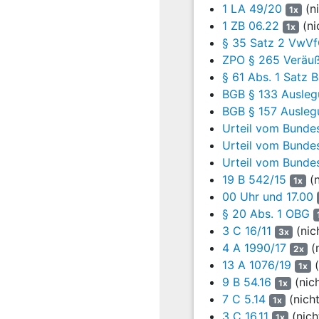
1 LA 49/20
(ni
1x
Ebenfalls unter dem 20.
1 ZB 06.22
(ni
1x
wurde die Ausgangslage v
§ 35 Satz 2 VwV
und aufgrund von ohne S
ZPO § 265 Veräuß
Bestandsschutz für die g
§ 61 Abs. 1 Satz
Tiefgarage, Brandereigni
BGB § 133 Auslegu
eines Brandereignisses 
BGB § 157 Ausleg
aufgrund der Sach- und 
Urteil vom Bundes
worden, insbesondere In
Urteil vom Bundes
Anlage und der Vielzahl d
Urteil vom Bundes
entsprechend minimieren 
der baulichen Anlage nich
19 B 542/15
(n
1x
00 Uhr und 17.00
Der Eigentümerin könne 
§ 20 Abs. 1 OBG
Brandschutzes in Auftrag
3 C 16/11
(nic
3x
Prüfsachverständigen. E
4 A 1990/17
(n
2x
Es sei davon auszugehen
13 A 1076/19
(
Mängel wurden dargelegt
1x
9 B 54.16
(nic
1x
Unter dem 20. September 
7 C 5.14
(nich
1x
Im Rahmen des Vor-Ort-T
3 C 16.11
(nich
1x