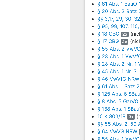
Zugehörigkeitsvermerk. I
§ 61 Abs. 1 BauO
ergingen seitens des St
§ 20 Abs. 2 Satz
Bauordnungsamt der Bauh
§§ 3,17, 29, 30, 
Auflagen seien Bestandt
§ 95, 99, 107, 110
Zeitpunkt mitgeteilt. In
§ 18 OBG
(nic
2x
der Beklagten (Feuerweh
§ 17 OBG
(nic
vorliegenden Planungsun
2x
§ 55 Abs. 2 VwV
und nachstehende Bedingu
Garagenanlage eine Feue
§ 28 Abs. 1 VwV
dem Bauordnungsamt seite
§ 28 Abs. 2 Nr. 
Bauherrin an die Beklagt
§ 45 Abs. 1 Nr. 
großzügigster Wahl der z
§ 46 VwVfG NRW
Das Bauordnungsamt wurde
§ 61 Abs. 1 Satz
Änderung des Erdgeschos
§ 125 Abs. 6 SBa
Nachtragsgenehmigung vom
§ 8 Abs. 5 GarVO
der XXX die Baugenehmig
§ 138 Abs. 1 SBa
Brandschutzdienststelle.
10 K 803/19
(n
3x
Die mängelfreien (Teil-) 
§§ 55 Abs. 2, 59 
§ 64 VwVG NRW
Unter dem 6. Dezember 198
§ 55 Abs. 1 VwV