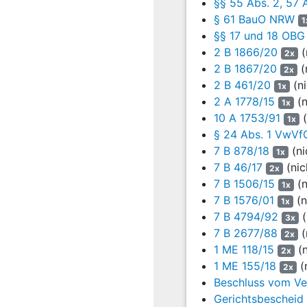
den Zeichnungen nicht en
§§ 55 Abs. 2, 57 
was jedoch nicht passier
§ 61 BauO NRW
1
heranzuziehen, wenn der B
§§ 17 und 18 OBG
2 B 1866/20
(
2x
Die damalige Rechtslage 
2 B 1867/20
(
2x
Am 19. September 2017 er
2 B 461/20
(ni
1x
Wohnungsaufsicht und der
2 A 1778/15
(n
1x
Feuerwehr aufgenommenen
10 A 1753/91
(
1x
für die Tiefgarage und d
§ 24 Abs. 1 VwV
Maßnahmen dargestellt. Au
7 B 878/18
(ni
1x
Einzelgaragen, die sich üb
7 B 46/17
(nic
2x
aufgeschalteten Brandmel
7 B 1506/15
(n
1x
Waschräume und Technikr
7 B 1576/01
(n
notwendigen Flur seien k
1x
7 B 4794/92
(
worden. Der Bestandssch
3x
7 B 2677/88
(
2x
Mit E-mail vom 20. Septe
1 ME 118/15
(n
2x
Schritt die geplante Vor
1 ME 155/18
(
2x
mehrere Firmen aus dem 
Beschluss vom Ver
Instandsetzung/Erneuerun
Gerichtsbescheid
der aktuellen Situation v