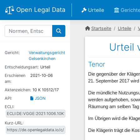
Open Legal Data
Urteile
Gericht
Startseite
Urteile
Urteil
Gericht:
Verwaltungsgericht
Gelsenkirchen
Tenor
Entscheidungsart:
Urteil
Die gegenüber der Kläg
Erschienen
2021-10-06
21. September 2017 wird
am:
Aktenzeichen:
10 K 10512/17
Die mündliche Nutzungsu
API:
JSON
werden aufgehoben, sowei
Räumung am selben Tag 
ECLI:
Im Übrigen wird die Klag
Kurz-URL:
Die Klägerin trägt die Ko