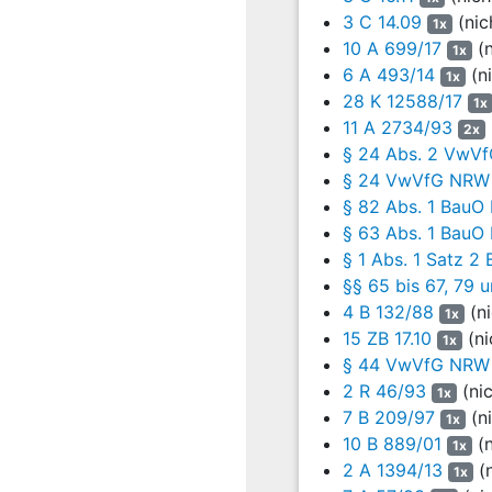
der erwähnten Beanstand
3 C 14.09
(nic
1x
10 A 699/17
(n
1. Gestellung einer Bra
1x
6 A 493/14
(ni
1x
2. Brandlasten seien aus
28 K 12588/17
1x
offenstehend fixiert.
11 A 2734/93
2x
§ 24 Abs. 2 VwV
3. Vermieterseits seien 
2017 zu entfernen. Da ni
§ 24 VwVfG NRW
Aufforderung zur Räumun
§ 82 Abs. 1 Bau
sei ihr rechtlich untersagt
§ 63 Abs. 1 Bau
§ 1 Abs. 1 Satz 
4. Der Austausch von de
§§ 65 bis 67, 79
September 2017 von XX be
4 B 132/88
(ni
1x
5. Die Rodung bzw. der g
15 ZB 17.10
(ni
1x
Auftrag gegeben worden.
§ 44 VwVfG NRW
2 R 46/93
(ni
1x
Vor diesem Hintergrund d
7 B 209/97
(ni
erwähnten möglichen Eva
1x
10 B 889/01
(n
Schaden führen.
1x
2 A 1394/13
(n
1x
Am 21. September 2017 wu