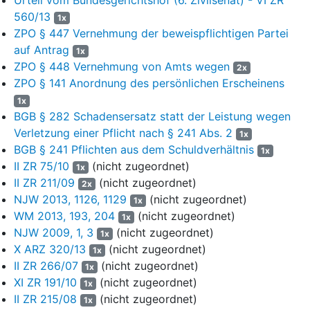
Bei dem E VII. Fonds handelte es sich um die letzte von
14
560/13
1x
insgesamt sieben Beteiligungsgesellschaften, die in kurzer
ZPO § 447 Vernehmung der beweispflichtigen Partei
Zeit von der in M2 ansässigen E-Gruppe aufgelegt worden
auf Antrag
1x
waren.
ZPO § 448 Vernehmung von Amts wegen
2x
15
Die E Fonds I – V waren als geschlossene Immobilienfonds
ZPO § 141 Anordnung des persönlichen Erscheinens
mit kurzer Laufzeit konzipiert, die als sog.
1x
Projektentwicklungsfonds die Errichtung und Vermarktung
BGB § 282 Schadensersatz statt der Leistung wegen
einer Immobilie zum Gegenstand hatten. Ausweislich des
Verletzung einer Pflicht nach § 241 Abs. 2
1x
Fondsprospekts zu W VII betrug die Summe der
BGB § 241 Pflichten aus dem Schuldverhältnis
1x
eingeworbenen Anlegergelder bei den Fonds I –V insgesamt
II ZR 75/10
(nicht zugeordnet)
1x
79,9 Mio. €, bei W VI 40 Mio € (vordere Umschlagklappe des
II ZR 211/09
(nicht zugeordnet)
2x
Prospekts).
NJW 2013, 1126, 1129
(nicht zugeordnet)
1x
16
Der W VII Fonds war – wie der Vorgängerfonds W VI – als
WM 2013, 193, 204
(nicht zugeordnet)
1x
vermögensverwaltender Fonds mit kurzer Laufzeit konzipiert,
NJW 2009, 1, 3
(nicht zugeordnet)
1x
bei dem das Kommanditkapital in den Erwerb von
X ARZ 320/13
(nicht zugeordnet)
1x
Genussrechten einer Kapitalgesellschaft in M investiert
II ZR 266/07
(nicht zugeordnet)
1x
werden sollte. Ebenso wie der W VI war der W VII
XI ZR 191/10
(nicht zugeordnet)
1x
konzeptionell darauf ausgerichtet, dass die Anleger über die
II ZR 215/08
(nicht zugeordnet)
1x
Genussrechte „indirekt am boomenden Immobilienmarkt der