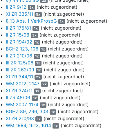
2x
Anlagen als Referenzanlagen übersandt worden.
II ZR 9/12
(nicht zugeordnet)
5x
4
Die Klägerin beteiligte sich am 06.08.2008 mit einem Betrag
XI ZR 335/11
(nicht zugeordnet)
5x
von 5.000 € zuzüglich eines Agios in Höhe von 250 € (Anlage
§ 13 Abs. 1 VerkProspG
(nicht zugeordnet)
1x
K I 1 zur Klageschrift) und am 21.10.2008 mit einem weiteren
II ZR 175/81
(nicht zugeordnet)
1x
Betrag von 15.000 € zuzüglich Agio in Höhe von 750 € (Anlage
II ZR 15/08
(nicht zugeordnet)
3x
K I 3 zum Schriftsatz der Klägerin vom 01.12.2011) als
II ZR 194/92
(nicht zugeordnet)
1x
Treugeber-Kommanditistin an der E GmbH & Co. W KG (im
BGHZ 123, 106
(nicht zugeordnet)
1x
Folgenden: W), nachdem sie den von der Beklagten zu 4
II ZR 210/06
(nicht zugeordnet)
1x
herausgegebenen Prospekt erhalten hatte. Der Prospekt
III ZR 125/06
(nicht zugeordnet)
datiert vom 25.06.2008 und wurde am 04.07.2008
1x
III ZR 262/09
(nicht zugeordnet)
veröffentlicht (Anlage KS 1).
1x
XI ZR 344/11
(nicht zugeordnet)
2x
5
Die Klägerin rügt diverse Prospektfehler, für die die Beklagten
WM 2012, 2147
(nicht zugeordnet)
2x
entweder aus Prospekthaftung im weiteren Sinn oder gemäß
§
XI ZR 374/11
(nicht zugeordnet)
1x
13 VerkProspG
iVm
§§ 44 ff BörsG
aF hafteten und macht
II ZR 48/06
(nicht zugeordnet)
1x
zudem eine deliktsrechtliche Verantwortung einzelner
WM 2007, 1174
(nicht zugeordnet)
1x
Beklagter geltend.
BGHZ 89, 296, 303
(nicht zugeordnet)
1x
6
Die Klage richtet sich gegen folgende Beteiligte:
XI ZR 210/93
(nicht zugeordnet)
1x
WM 1994, 1613, 1614
(nicht zugeordnet)
1x
Die C mbH (ehemals: Beklagte zu 1)
ist die
7