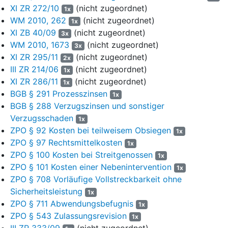
XI ZR 272/10
(nicht zugeordnet)
Architektur- und Planungsleistungen, Verwaltung,
1x
Maklertätigkeit) zum Unternehmensgegenstand haben. Die
WM 2010, 262
(nicht zugeordnet)
1x
Beteiligung an solchen Unternehmen kann in jedweder Art,
XI ZB 40/09
(nicht zugeordnet)
3x
insbesondere auch in schuldrechtlicher Form erfolgen“ (§ 2, S.
WM 2010, 1673
(nicht zugeordnet)
3x
93 des Prospekts).
XI ZR 295/11
(nicht zugeordnet)
2x
III ZR 214/06
(nicht zugeordnet)
1x
21
Auf S. 77 heißt es dazu erläuternd:
XI ZR 286/11
(nicht zugeordnet)
1x
„Anlagegegenstand der Fondsgesellschaft ist eine
22
BGB § 291 Prozesszinsen
1x
fremdkapitalähnlich ausgestaltete Genussrechtsbeteiligung an
BGB § 288 Verzugszinsen und sonstiger
der B4 in M. Diese Genussrechtsschuldnerin ist eine
Verzugsschaden
1x
Körperschaft nach dem Recht der Vereinigten Arabischen
ZPO § 92 Kosten bei teilweisem Obsiegen
1x
Emirate, deren 95 prozentige Anteilseignerin die B3 ist. Die
ZPO § 97 Rechtsmittelkosten
1x
Fondsgesellschaft kann an den Gewinnen der
ZPO § 100 Kosten bei Streitgenossen
1x
Genussrechtsschuldnerin partizipieren, indem sie von Zeit zu
ZPO § 101 Kosten einer Nebenintervention
1x
Zeit Genussrechte verkauft. Die Kaufpreise der
ZPO § 708 Vorläufige Vollstreckbarkeit ohne
Genussrechtsschuldnerin werden in erster Linie von der Höhe
Sicherheitsleistung
der von der Genussrechtsschuldnerin realisierten Gewinne
1x
bestimmt. Der erste Verkauf von Genussrechten soll nicht vor
ZPO § 711 Abwendungsbefugnis
1x
Ablauf eines Jahres nach Vollplatzierung bzw.
ZPO § 543 Zulassungsrevision
1x
Fondsschließung erfolgen, so dass auf der Ebene des
III ZR 333/09
(nicht zugeordnet)