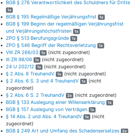
BGB § 278 Verantwortlichkeit des Schuldners für Dritte
Vereinigten Arabischen Emirate“ teilnehmen (vgl. S. 9 des
Prospekts).
1x
BGB § 195 Regelmäßige Verjährungsfrist
1x
17
Im Kapitel „Wesentliche Risiken der Beteiligung“, in dem
BGB § 199 Beginn der regelmäßigen Verjährungsfrist
mehrfach auf das Risiko eines Totalverlusts hingewiesen wird,
und Verjährungshöchstfristen
1x
heißt es (S. 15 des Prospekts):
ZPO § 513 Berufungsgründe
1x
18
„Bei Nichteintritt der Prognosen kann es zum Totalverlust der
ZPO § 546 Begriff der Rechtsverletzung
1x
gezeichneten Einlage (inkl. Agio) kommen. Das
VIII ZR 266/03
(nicht zugeordnet)
1x
Beteiligungsangebot richtet sich deshalb an erfahrene Anleger,
III ZR 98/06
(nicht zugeordnet)
1x
die solche Verluste im Rahmen einer entsprechenden
24 U 202/12
(nicht zugeordnet)
1x
Portfolio-Mischung in Kauf nehmen können.“
§ 2 Abs. 6 TreuhandV
(nicht zugeordnet)
1x
§ 2 Abs. 6 S. 3 und 4 TreuhandV
(nicht
19
Der Gegenstand der Fondsgesellschaft wird im
1x
zugeordnet)
Gesellschaftsvertrag angegeben als:
§ 2 Abs. 6 S. 2 TreuhandV
(nicht zugeordnet)
2x
20
„Beteiligung an Gesellschaften in den Vereinigten Arabischen
BGB § 133 Auslegung einer Willenserklärung
1x
Emiraten, die den Erwerb und Weiterverkauf von unbebauten
BGB § 157 Auslegung von Verträgen
1x
und bebauten Grundstücken oder grundstücksgleichen
§ 14 Abs. 2 und Abs. 4 TreuhandV
(nicht
1x
Rechten und/oder von projektierten oder erstellten Wohn- oder
zugeordnet)
Gewerbeimmobilien aller Art sowie allen damit
BGB § 249 Art und Umfang des Schadensersatzes
zusammenhängenden Dienstleistungen (wie zum Beispiel
2x