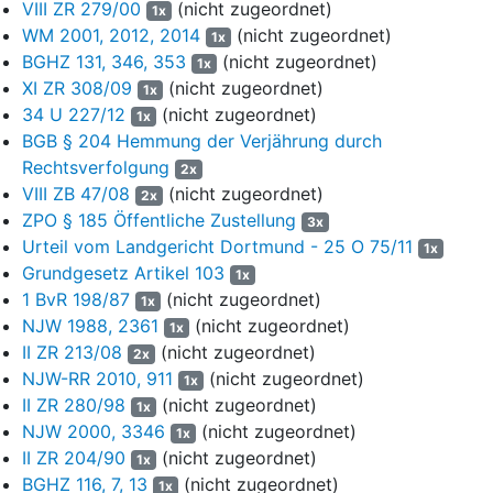
VIII ZR 279/00
(nicht zugeordnet)
1x
Treuhandkommanditistin, über die sich die Anleger an der
WM 2001, 2012, 2014
(nicht zugeordnet)
Gesellschaft beteiligten, sie ist außerdem
1x
BGHZ 131, 346, 353
(nicht zugeordnet)
Gründungsgesellschafterin. Die Gesellschaft befindet sich im
1x
Insolvenzeröffnungsverfahren. Ihr wurde durch Beschluss des
XI ZR 308/09
(nicht zugeordnet)
1x
Insolvenzgerichts (AG Bielefeld) vom 14.02.2014 ein
34 U 227/12
(nicht zugeordnet)
1x
allgemeines Verfügungsverbot auferlegt. Die Anleger, die sich
BGB § 204 Hemmung der Verjährung durch
über sie als Treugeberkommanditisten beteiligten, sollten im
Rechtsverfolgung
2x
Innenverhältnis gemäß § 6 Ziff. 4 des Gesellschaftsvertrages
VIII ZB 47/08
(nicht zugeordnet)
2x
wie echte Gesellschafter behandelt werden:
ZPO § 185 Öffentliche Zustellung
3x
Urteil vom Landgericht Dortmund - 25 O 75/11
8
„Im Innenverhältnis der Gesellschafter untereinander und im
1x
Verhältnis zur Fondsgesellschaft werden die der
Grundgesetz Artikel 103
1x
Fondsgesellschaft mittelbar beitretenden Treugeber wie
1 BvR 198/87
(nicht zugeordnet)
1x
Kommanditisten behandelt. Dies gilt insbesondere für die
NJW 1988, 2361
(nicht zugeordnet)
1x
Beteiligung am Gesellschaftsvermögen, am Gewinn und am
II ZR 213/08
(nicht zugeordnet)
2x
Verlust, an einem Auseinandersetzungsguthaben, einem
NJW-RR 2010, 911
(nicht zugeordnet)
1x
Liquidationserlös sowie für die Ausübung gesellschafterlicher
II ZR 280/98
(nicht zugeordnet)
1x
Rechte. Die Treugeber sind unter anderem berechtigt, an
NJW 2000, 3346
(nicht zugeordnet)
1x
Gesellschafterversammlungen persönlich teilzunehmen und
II ZR 204/90
(nicht zugeordnet)
1x
das ihnen von der Treuhandkommanditistin überlassene
BGHZ 116, 7, 13
(nicht zugeordnet)
1x
Stimmrecht auszuüben.“
(S. 96 des Prospekts).