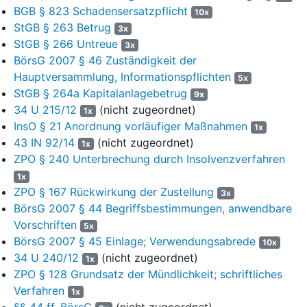
BGB § 823 Schadensersatzpflicht
10x
110 % des jeweils zu vollstreckenden Betrages leistet.
StGB § 263 Betrug
3x
Die Revision wird nicht zugelassen.
StGB § 266 Untreue
3x
BörsG 2007 § 46 Zuständigkeit der
Die Beschwer der Beklagten zu 2 bis 5 und der Klägerin
Hauptversammlung, Informationspflichten
5x
übersteigt 20.000 €.
StGB § 264a Kapitalanlagebetrug
9x
34 U 215/12
(nicht zugeordnet)
1x
1
G r ü n d e:
InsO § 21 Anordnung vorläufiger Maßnahmen
1x
43 IN 92/14
(nicht zugeordnet)
1x
A.
2
ZPO § 240 Unterbrechung durch Insolvenzverfahren
Gemäß
§ 540 Abs.1 ZPO
wird auf die tatsächlichen
1x
3
Feststellungen des angefochtenen Urteils Bezug genommen,
ZPO § 167 Rückwirkung der Zustellung
3x
soweit sich aus dem Nachfolgenden nichts anderes ergibt. Für
BörsG 2007 § 44 Begriffsbestimmungen, anwendbare
die Bezeichnung der Anlagen wird auf das von den Parteien
Vorschriften
5x
erstinstanzlich neben einer Vielzahl von Parallelverfahren als
BörsG 2007 § 45 Einlage; Verwendungsabrede
10x
Musterverfahren geführte Verfahren
34 U 227/12 B
ezug
34 U 240/12
(nicht zugeordnet)
1x
genommen, auf das sich die Parteien auch hinsichtlich des
ZPO § 128 Grundsatz der Mündlichkeit; schriftliches
dort gehaltenen Vortrags bezogen haben; allen hiesigen
Verfahren
1x
Parteivertretern sind die in jenem Verfahren vorgelegten
§§ 44 ff. BörsG
(nicht zugeordnet)