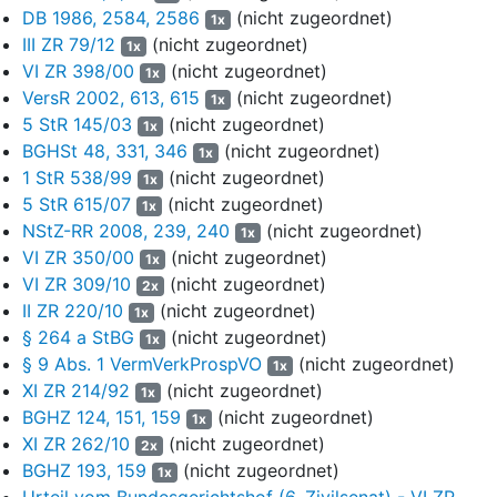
DB 1986, 2584, 2586
(nicht zugeordnet)
1x
9
Der Beklagte zu 2
ist alleiniger Gesellschafter und
III ZR 79/12
(nicht zugeordnet)
1x
Geschäftsführer der Beklagten zu 4, der Herausgeberin des
VI ZR 398/00
(nicht zugeordnet)
1x
Beteiligungsprospekts, die zudem Komplementärin des Fonds
VersR 2002, 613, 615
(nicht zugeordnet)
1x
und Gründungsgesellschafterin ist. Er ist zudem
5 StR 145/03
(nicht zugeordnet)
1x
Geschäftsführer und Alleingesellschafter der weiteren
BGHSt 48, 331, 346
(nicht zugeordnet)
1x
Gründungskommanditistin, der Beklagten zu 5 (vgl. S. 73 f.
1 StR 538/99
(nicht zugeordnet)
1x
des Prospekts).
5 StR 615/07
(nicht zugeordnet)
1x
10
Der Beklagte zu 3
ist der Sohn des Beklagten zu 2 und
NStZ-RR 2008, 239, 240
(nicht zugeordnet)
1x
Geschäftsführer der B4 sowie der B3 mit Sitz in M, die
VI ZR 350/00
(nicht zugeordnet)
1x
wiederum mit 95% Mehrheitsgesellschafterin der B4 ist.
VI ZR 309/10
(nicht zugeordnet)
2x
II ZR 220/10
(nicht zugeordnet)
11
Die Beklagte zu 4
ist die Herausgeberin des
1x
§ 264 a StBG
(nicht zugeordnet)
Beteiligungsprospekts, zudem Komplementärin des Fonds
1x
und Gründungsgesellschafterin (S. 73 des Prospekts).
§ 9 Abs. 1 VermVerkProspVO
(nicht zugeordnet)
1x
XI ZR 214/92
(nicht zugeordnet)
1x
12
Die Beklagte zu 5
ist weitere Gründungskommanditistin (S. 74
BGHZ 124, 151, 159
(nicht zugeordnet)
1x
des Prospekts).
XI ZR 262/10
(nicht zugeordnet)
2x
13
Der Beklagte zu 6
ist der Geschäftsführer der Beklagten zu 1.
BGHZ 193, 159
(nicht zugeordnet)
1x
Urteil vom Bundesgerichtshof (6. Zivilsenat) - VI ZR