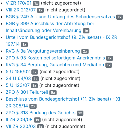
und den Revierdienst durchzuführen. Die Beschwerde des
V ZR 170/01
(nicht zugeordnet)
1x
beklagten Landes gegen diese Verfügung wurde vom OLG
VIII ZR 212/07
(nicht zugeordnet)
1x
Düsseldorf mit Beschluss vom 15.03.2017 im Wesentlichen
BGB § 249 Art und Umfang des Schadensersatzes
1x
zurückgewiesen (Az. VI-Kart 10/15 (V); Anlage K57). Diese
BGB § 399 Ausschluss der Abtretung bei
Entscheidung hob der Bundesgerichtshof mit Beschluss vom
Inhaltsänderung oder Vereinbarung
1x
12.06.2018 auf mit der Begründung, dass die Voraussetzungen
Urteil vom Bundesgerichtshof (9. Zivilsenat) - IX ZR
für eine Wiederaufnahme des Verfahrens nicht vorgelegen
197/14
hätten (Az. KVR 38/17 – Rundholzvermarktung; WuW 2018,
1x
RVG § 3a Vergütungsvereinbarung
468).
2x
ZPO § 93 Kosten bei sofortigem Anerkenntnis
1x
8
Zum 01.09.2015 stellte das beklagte Land den gebündelten
RVG § 34 Beratung, Gutachten und Mediation
1x
Rundholzverkauf um und richtete in den Landkreisen
5 U 159/02
(nicht zugeordnet)
1x
Holzverkaufsstellen ein, die seither den Holzverkauf für
24 U 64/03
(nicht zugeordnet)
1x
Körperschafts- und Privatwaldbesitzer mit Waldflächen über 100
5 U 123/07
(nicht zugeordnet)
1x
ha übernehmen.
ZPO § 301 Teilurteil
5x
9
Die Klägerin ist seit 24.05.2018 im
Beschluss vom Bundesgerichtshof (11. Zivilsenat) - XI
Rechtsdienstleistungsregister registriert. Bereits vor ihrer
ZR 305/14
2x
Registrierung hatte sie mit einigen der Zedenten Vorverträge
ZPO § 318 Bindung des Gerichts
1x
über den Kauf von Forderungen geschlossen. Nach ihrer
II ZR 209/08
(nicht zugeordnet)
1x
Registrierung schloss sie mit sämtlichen Zedenten Kauf- bzw.
VII ZR 220/03
(nicht zugeordnet)
1x