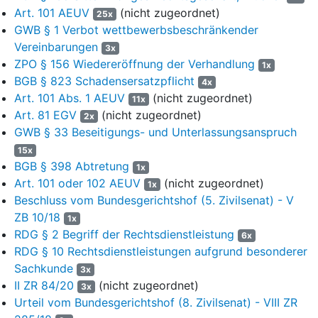
den Excel-Tabellen mit der Bezeichnung „Relevante Bezüge zu
Art. 101 AEUV
(nicht zugeordnet)
25x
[Name des Zedenten]“ in der Anlage K84b in den jeweiligen
GWB § 1 Verbot wettbewerbsbeschränkender
Ordnern „Klageantrag zu I“ im Blatt „Bezüge sonstige
Vereinbarungen
3x
Einzelnachweise“ aufgeführt sind,
ZPO § 156 Wiedereröffnung der Verhandlung
1x
1.1.5. bzgl. der Beschaffungsvorgänge der Zedenten (…), die in
BGB § 823 Schadensersatzpflicht
4x
den Excel-Tabellen mit der Bezeichnung „Relevante Bezüge zu
Art. 101 Abs. 1 AEUV
(nicht zugeordnet)
11x
[Name des Zedenten]“ in der Anlage K84b in den jeweiligen
Art. 81 EGV
(nicht zugeordnet)
2x
Ordnern „Klageantrag zu I“ enthalten sind und bei denen im Blatt
GWB § 33 Beseitigungs- und Unterlassungsanspruch
„Bezüge sonstige Einzelnachweise“ in der Spalte
15x
„Bezugskategorie“ die Bezeichnung „Kartellant“ angegeben ist.
BGB § 398 Abtretung
1x
1.2. Insoweit wird die Sache zur Verhandlung und Entscheidung
Art. 101 oder 102 AEUV
(nicht zugeordnet)
1x
über den Betrag des jeweiligen Anspruchs einschließlich der
Beschluss vom Bundesgerichtshof (5. Zivilsenat) - V
Verhandlung und Entscheidung über die Kosten der Berufung an
ZB 10/18
1x
das Landgericht zurückverwiesen.
RDG § 2 Begriff der Rechtsdienstleistung
6x
RDG § 10 Rechtsdienstleistungen aufgrund besonderer
1.3. Im Übrigen wird die Klage abgewiesen.
Sachkunde
3x
2. Die weitergehende Berufung der Klägerin wird
II ZR 84/20
(nicht zugeordnet)
3x
zurückgewiesen.
Urteil vom Bundesgerichtshof (8. Zivilsenat) - VIII ZR