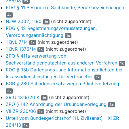
285/18
2x
3. Das Urteil ist vorläufig vollstreckbar.
RDG § 11 Besondere Sachkunde, Berufsbezeichnungen
4. Die Revision wird zugelassen.
4x
NJW 2002, 1190
(nicht zugeordnet)
1x
__________________________
RDG § 12 Registrierungsvoraussetzungen;
Verordnungsermächtigung
Streitwert des Berufungsverfahrens: 30 Mio. €
1x
1 BvL 7/14
(nicht zugeordnet)
1x
Gründe
1 BvR 1375/14
(nicht zugeordnet)
1x
I.
ZPO § 411a Verwertung von
Sachverständigengutachten aus anderen Verfahren
1x
1.
RDG § 13b Darlegungs- und Informationspflichten bei
Inkassodienstleistungen für Verbraucher
1
Die Klägerin macht aus abgetretenem Recht
1x
BGB § 280 Schadensersatz wegen Pflichtverletzung
Schadensersatzansprüche von Sägewerksunternehmen
wegen des Bezugs von Rundholz im Zeitraum vom 09.03.1978
2x
bis 31.08.2016 geltend.
29 U 1319/20 K
(nicht zugeordnet)
1x
ZPO § 142 Anordnung der Urkundenvorlegung
3x
2
Dem beklagten Land gehören etwa 24 % der Waldfläche in
VII ZR 230/06
(nicht zugeordnet)
1x
Baden-Württemberg. Ca. 1 % der Waldfläche gehört dem
Urteil vom Bundesgerichtshof (11. Zivilsenat) - XI ZR
Bund, ca. 38 % der Waldfläche gehören kommunalen
264/13
1x
Eigentümern (sog. Körperschaftswälder, vgl.
§ 3 Abs. 2 LWaldG
)