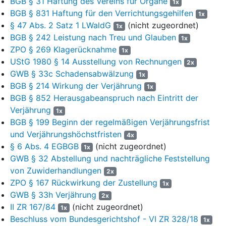
BGB § 31 Haftung des Vereins für Organe
1x
6
Im Rahmen eines seit 2001 laufenden
BGB § 831 Haftung für den Verrichtungsgehilfen
1x
Untersagungsverfahrens des Bundeskartellamts gab das
§ 47 Abs. 2 Satz 1 LWaldG
(nicht zugeordnet)
1x
beklagte Land 2008 Verpflichtungszusagen ab. Unter anderem
BGB § 242 Leistung nach Treu und Glauben
1x
verpflichtete sich das Land, sich an
ZPO § 269 Klagerücknahme
1x
Holzvermarktungskooperationen im Wesentlichen nur noch zu
UStG 1980 § 14 Ausstellung von Rechnungen
2x
beteiligen, wenn die Forstbetriebsfläche der einzelnen beteiligten
GWB § 33c Schadensabwälzung
Waldbesitzer 3.000 ha nicht übersteigt. Die
1x
BGB § 214 Wirkung der Verjährung
Verpflichtungszusagen wurden vom Bundeskartellamt mit
1x
Verfügung vom 09.12.2008 gem.
BGB § 852 Herausgabeanspruch nach Eintritt der
§ 32b GWB
für bindend erklärt.
Verjährung
1x
7
2012 nahm das Bundeskartellamt die Ermittlungen wieder
BGB § 199 Beginn der regelmäßigen Verjährungsfrist
auf. Mit Beschluss vom 09.07.2015 hob das
und Verjährungshöchstfristen
4x
Bundeskartellamt seine Verpflichtungszusagenentscheidung
§ 6 Abs. 4 EGBGB
(nicht zugeordnet)
1x
vom 09.12.2008 auf und erließ eine Abstellungsverfügung, die –
GWB § 32 Abstellung und nachträgliche Feststellung
mit Übergangsfristen – einen Schwellenwert von letztlich 100 ha
von Zuwiderhandlungen
Waldfläche zugrunde legte (Anlage K56). Hierbei untersagte es
2x
ZPO § 167 Rückwirkung der Zustellung
dem Land neben dem gemeinschaftlichen Holzverkauf auch,
1x
unter bestimmten weiteren Voraussetzungen für betroffene
GWB § 33h Verjährung
2x
Waldbesitzer die vermarktungsnahen Dienstleistungen und die
II ZR 167/84
(nicht zugeordnet)
1x
jährliche Betriebsplanung, die forsttechnische Betriebsleitung
Beschluss vom Bundesgerichtshof - VI ZR 328/18
1x