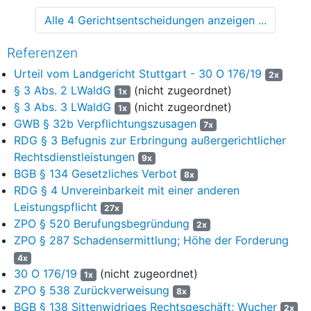
„Bezüge ERP-Daten“ in der Spalte „Bezugskategorie“ die
Alle 4 Gerichtsentscheidungen anzeigen ...
Bezeichnung „Kartellant“ angegeben ist, soweit nicht als
Lieferant (…) aufgeführt sind,
Referenzen
1.1.2. bzgl. der folgenden Beschaffungsvorgänge, die in der
Urteil vom Landgericht Stuttgart - 30 O 176/19
2x
Excel-Tabelle mit der Bezeichnung „Relevante Bezüge zu H.
§ 3 Abs. 2 LWaldG
(nicht zugeordnet)
1x
GmbH“ in der Anlage K84b in dem Ordner „Klageantrag zu I“
§ 3 Abs. 3 LWaldG
(nicht zugeordnet)
1x
enthalten sind:
GWB § 32b Verpflichtungszusagen
7x
RDG § 3 Befugnis zur Erbringung außergerichtlicher
(…)
Rechtsdienstleistungen
9x
1.1.3. bzgl. der Beschaffungsvorgänge, die in den Excel-Tabellen
BGB § 134 Gesetzliches Verbot
8x
mit der Bezeichnung „Relevante Bezüge zu [Name des
RDG § 4 Unvereinbarkeit mit einer anderen
Zedenten]“ in der Anlage K84b in den jeweiligen Ordnern
Leistungspflicht
27x
„Klageantrag zu I“ im Blatt „Bezüge Rechnungen“ aufgeführt
ZPO § 520 Berufungsbegründung
2x
sind, mit Ausnahme der folgenden dort aufgeführten
ZPO § 287 Schadensermittlung; Höhe der Forderung
Beschaffungsvorgänge:
4x
(…)
30 O 176/19
(nicht zugeordnet)
1x
ZPO § 538 Zurückverweisung
8x
1.1.4. bzgl. der Beschaffungsvorgänge der Zedenten (…), die in
BGB § 138 Sittenwidriges Rechtsgeschäft; Wucher
2x