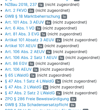
nachfragenden Sägewerken sowohl über zentrale Verträge
NZBau 2018, 237
(nicht zugeordnet)
1x
der höheren Forstbehörden als auch über dezentrale Verträge
Art. 2 FKVO
(nicht zugeordnet)
2x
der unteren Forstbehörden. Die höheren Forstbehörden waren
GWB § 18 Marktbeherrschung
1x
jedenfalls ab Mitte der 90er Jahre vorrangig für den Verkauf an
Art. 101 Abs. 3 AEUV
(nicht zugeordnet)
6x
Großkunden zuständig, die unteren Forstbehörden für den
Art. 6 Abs. 1 VO
(nicht zugeordnet)
1x
Verkauf an kleinere Abnehmer. Ab 2009 bis zum 31.08.2015 war
Art. 81 Abs. 3 EVG
(nicht zugeordnet)
1x
allein das Regierungspräsidium Tübingen für den
Artikel 101 Absatz 3 AEUV
(nicht zugeordnet)
2x
Rundholzverkauf an Großkunden zuständig. Die vom beklagten
Artikel 101 AEUV
(nicht zugeordnet)
1x
Land geforderten Preise variierten je nach Qualitätsstufe und
Art. 106 Abs. 2 AEUV
(nicht zugeordnet)
Holzart, waren jedoch unabhängig von der Herkunft des
1x
Art. 106 Abs. 2 Satz 1 AEUV
(nicht zugeordnet)
Rundholzes aus Staats-, Körperschafts- oder Privatwald.
1x
Art. 86 EGV
(nicht zugeordnet)
1x
5
Die Rundholzpreise wurden von der Fachpresse
Art. 106 AEUV
(nicht zugeordnet)
1x
veröffentlicht. Ab Ende 2008 bis zum 21.09.2012
§ 65 LWaldG
(nicht zugeordnet)
1x
veröffentlichte das beklagte Land zudem im Internet regelmäßig
§ 47 Abs. 1 Satz 4 LWaldG
(nicht zugeordnet)
1x
sog. „Spontanmeldungen“ mit anonymisierten Informationen
§ 47 Abs. 2 LWaldG
(nicht zugeordnet)
1x
über Rundholzkaufverträge, die das beklagte Land mit
§ 47 Abs. 2 Satz 2 LWaldG
(nicht zugeordnet)
1x
Abnehmern geschlossen hatte (Anlage K69). Die
ZPO § 286 Freie Beweiswürdigung
Spontanmeldungen stellte das beklagte Land nach einem
2x
GWB § 33a Schadensersatzpflicht
Gespräch mit dem Bundeskartellamt am 21.09.2012 wieder ein.
3x