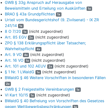
GWB § 33g Anspruch auf Herausgabe von
und weitere 37 % stehen im Eigentum von mehr als 200.000
Beweismitteln und Erteilung von Auskünften
privaten Eigentümern (sog. Privatwald,
§ 3 Abs. 3 LWaldG
).
1x
Diese Aufteilung ist seit 1978 relativ stabil (+/- 1 %).
BRAO § 43a Grundpflichten
1x
Urteil vom Bundesgerichtshof (9. Zivilsenat) - IX ZR
3
Jedenfalls ab 1978 bis zum 31.08.2015 vermarktete die
241/14
1x
Landesforstverwaltung des beklagten Landes etwa 68 % der
8 O 7/20
(nicht zugeordnet)
1x
verfügbaren Rundholzmenge in Baden-Württemberg zentral.
Art. 85 EGV
(nicht zugeordnet)
2x
Dabei fasste sie die Holzmengen aus den einzelnen
ZPO § 138 Erklärungspflicht über Tatsachen;
Waldbesitzarten zu einem einheitlichen Angebot zusammen. Mit
Wahrheitspflicht
den privaten und kommunalen Waldbesitzern hatte sie hierzu
4x
Art. 9 VO
(nicht zugeordnet)
vereinbart, dass sie das Rundholz der Körperschafts- und
4x
Privatwaldbesitzer zu den jeweils erzielbaren Marktpreisen
Art. 16 VO
(nicht zugeordnet)
1x
bestmöglich verkauft. Teilweise übernahm das beklagte Land
Art. 101 und 102 AEUV
(nicht zugeordnet)
2x
außer dem Holzverkauf samt Fakturierung auch weitere
§ 1 Nr. 1 LWaldG
(nicht zugeordnet)
1x
forstwirtschaftliche Dienstleistungen wie den Revierdienst (u.a.
BWaldG § 46 Weitere Vorschriften in besonderen Fällen
Holz auszeichnen und Holzerntemaßnahmen betreuen), die
2x
forsttechnische Betriebsleitung (Leitung und Überwachung von
GWB § 2 Freigestellte Vereinbarungen
1x
Forstbetriebsarbeiten) und die Betriebsplanung (vor allem
VI Kart 10/15
(nicht zugeordnet)
1x
Planung des Einschlags).
BWaldG § 40 Befreiung von Vorschriften des Gesetzes
4
gegen Wettbewerbsbeschränkungen
Das Rundholz verkaufte das beklagte Land den
1x